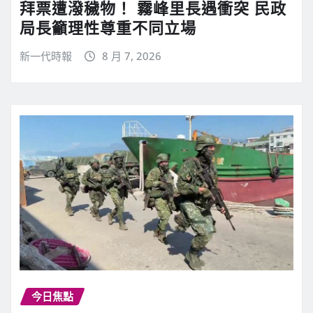
拜票遭潑穢物！ 霧峰里長遇衝突 民政
局長籲理性尊重不同立場
新一代時報
8 月 7, 2026
今日焦點