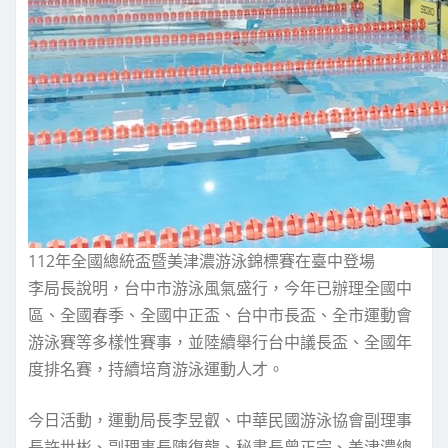
112年全國總統盃暨美津濃游泳錦標賽在臺中登場
李局長說明，台中市游泳風氣盛行，今年已辦理全國中
區、全國春季、全國中正盃、台中市長盃、全市運動會
游泳賽等多樣性賽事，並陸續舉行台中議長盃、全國年
度排名賽，持續培育游泳運動人才。
今日活動，運動局長李昱叡、中華民國游泳協會副理事
長許世彬、副理事長陳復龍、秘書長曾正宗、美津濃總