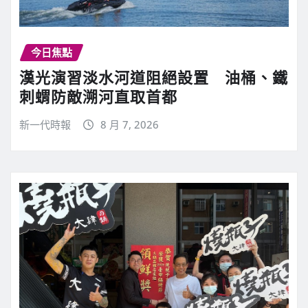
今日焦點
漢光演習淡水河道阻絕設置 油桶、鐵
刺蝟防敵溯河直取首都
新一代時報
8 月 7, 2026