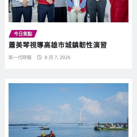
今日焦點
蕭美琴視導高雄市城鎮韌性演習
新一代時報
8 月 7, 2026