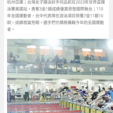
杭州亞運；台灣女子蹼泳好手何品莉在2023年世界盃蹼
泳賽美國站，勇奪3金1銀成績優異榮登國際舞台；110
年全國運動會，台中代表隊在游泳項目榮獲7金11銀10
銅，成績相當亮眼，選手們也積極備戰今年的全國運動
會。