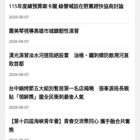
115年度總預算案卡關 綠營喊話在野黨趕快協商討論
2026-08-07
蕭美琴視導高雄市城鎮韌性演習
2026-08-07
漢光演習淡水河道阻絕設置 油桶、鐵刺蝟防敵溯河直
取首都
2026-08-07
台中鍋烤節五大組別暫居第一名店揭曉 張峯源局長親
貼「領鮮獎」邀全民衝刺最後人氣
2026-08-07
【第十四屆海峽青年薈】青春交流聚同心 攜手融合共奮
進