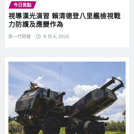
今日焦點
視導漢光演習 賴清德登八里艦檢視戰
力防護及應變作為
新一代時報
8 月 6, 2026