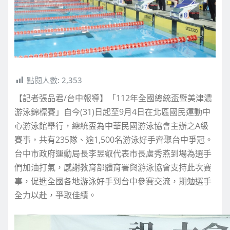
點閱人數:
2,353
【記者張品君/台中報導】「112年全國總統盃暨美津濃
游泳錦標賽」自今(31)日起至9月4日在北區國民運動中
心游泳館舉行，總統盃為中華民國游泳協會主辦之A級
賽事，共有235隊、逾1,500名游泳好手齊聚台中爭冠。
台中市政府運動局長李昱叡代表市長盧秀燕到場為選手
們加油打氣，感謝教育部體育署與游泳協會支持此次賽
事，促進全國各地游泳好手到台中參賽交流，期勉選手
全力以赴，爭取佳績。