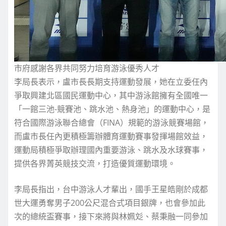
市府感謝各界共同努力培育游泳優秀人才
李局長表示，盧市長長期支持運動發展，她在立委任內
爭取興建北區國民運動中心，其中游泳館擁有全國唯一
「一館三池-競賽池、跳水池、熱身池」的運動中心，是
符合國際游泳聯合總會（FINA）規範的游泳競賽場館，
而盧市長任內更積極籌辦體育運動賽事發揮場館效益，
運動局積極爭取辦理國內重要游泳、跳水及水球賽事，
提供各界菁英競技交流，打造優質運動環境。
李局長指出，台中游泳人才輩出，國手王星皓剛於成都
世大運勇奪男子200公尺混合式項目銀牌，也會參加此
次的總統盃賽事，接下來將與林姵彣、蔡秉融一同參加