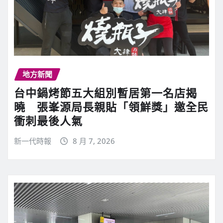
地方新聞
台中鍋烤節五大組別暫居第一名店揭
曉 張峯源局長親貼「領鮮獎」邀全民
衝刺最後人氣
新一代時報
8 月 7, 2026