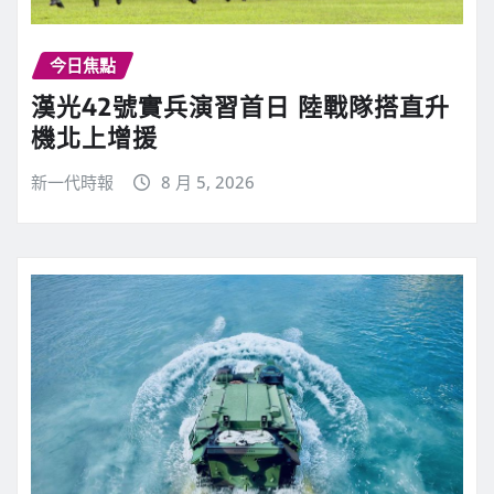
今日焦點
漢光42號實兵演習首日 陸戰隊搭直升
機北上增援
新一代時報
8 月 5, 2026