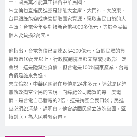
士，國民黨才能真正捍衛中華民國。
朱立倫也直指民進黨是綠能大金庫、大門神、大股東，
台電跟綠能變成綠營擷取國家資源，竊取全民口袋的大
金庫；台電今年要虧損新台幣4000多億元，等於全民每
個人要負擔2萬元。
他指出，台電負債已高達2兆4200億元，每個民眾的負
擔超過10萬元以上，行政院副院長鄭文燦或財政部一定
會說，這是隱藏性負債，但台電是100%國家產業，台電
負債是誰來負擔。
朱立倫說，中華民國潛在負債是24兆多元，這就是民進
黨執政掏空全民的表現，向綠能公司購買的每一度電
價、是台電自己發電的2倍，這是掏空全民口袋；民進
黨必須說清楚、講明白，他會請國民黨立法院黨團，堅
持到底，為人民看緊荷包。