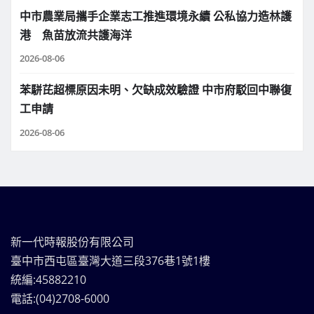
中市農業局攜手企業志工推進環境永續 公私協力造林護
港 魚苗放流共護海洋
2026-08-06
苯駢芘超標原因未明、欠缺成效驗證 中市府駁回中聯復
工申請
2026-08-06
新一代時報股份有限公司
臺中市西屯區臺灣大道三段376巷1號1樓
統編:45882210
電話:(04)2708-6000