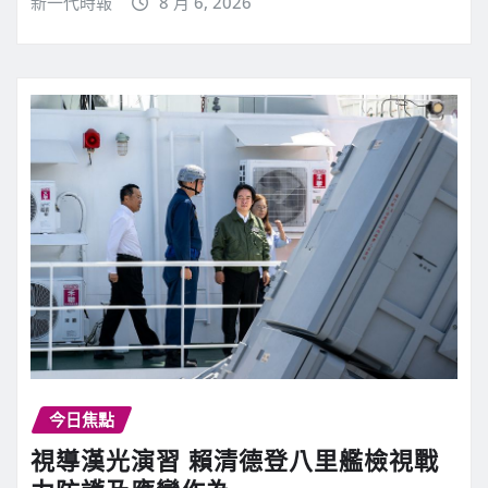
新一代時報
8 月 6, 2026
今日焦點
視導漢光演習 賴清德登八里艦檢視戰