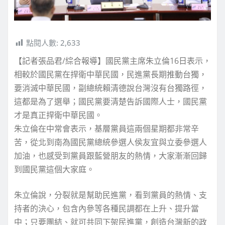
點閱人數:
2,633
【記者張品君/綜合報導】國民黨主席朱立倫16日表示，
相較於國民黨在捍衛中華民國，民進黨長期推動台獨，
要消滅中華民國，副總統賴清德說台灣沒有台獨路徑，
這都是為了選舉；國民黨要清楚告訴國際人士，國民黨
才是真正捍衛中華民國。
朱立倫在中常會表示，基層黨員這兩個星期都非常辛
苦，從北到南為國民黨總統參選人侯友宜與立委參選人
加油，也感受到黨員跟藍營朋友的熱情，大家漸漸回歸
到國民黨這個大家庭。
朱立倫說，分裂就是幫助民進黨，看到黨員的熱情、支
持者的決心，包含內參等各種民調都在上升、提升當
中；只要團結、就可共同下架民進黨，創造台灣新的政