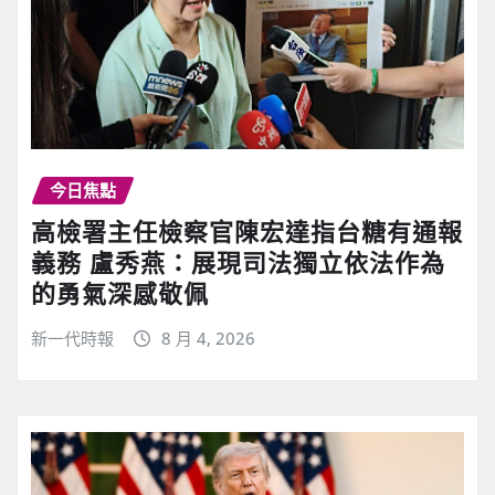
今日焦點
高檢署主任檢察官陳宏達指台糖有通報
義務 盧秀燕：展現司法獨立依法作為
的勇氣深感敬佩
新一代時報
8 月 4, 2026