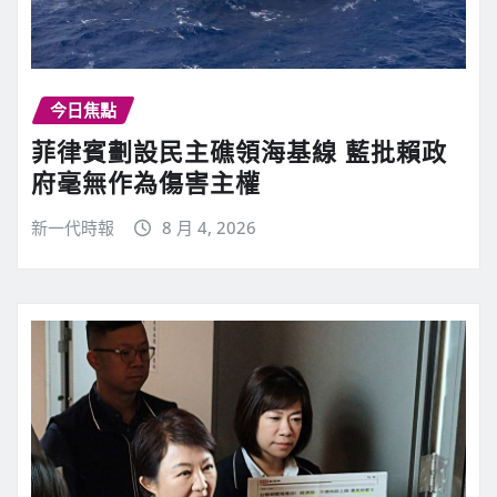
今日焦點
菲律賓劃設民主礁領海基線 藍批賴政
府毫無作為傷害主權
新一代時報
8 月 4, 2026