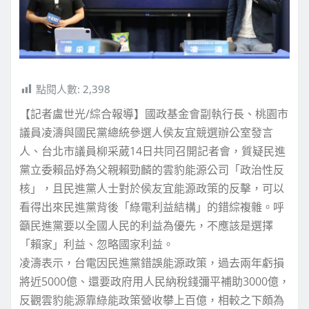
點閱人數:
2,398
【記者盧世光/綜合報導】國政基金會副執行長、桃園市
議員凌濤與國民黨總統參選人侯友宜競選辦公室發言
人、台北市議員柳采葳14日共同召開記者會，質疑民進
黨立委賴品妤為父親賴勁麟的雲豹能源公司「政治性反
核」，且民進黨人士對於侯友宜能源政策的反擊，可以
看得出來民進黨背後「綠電利益結構」的錯綜複雜。呼
籲民進黨要以全國人民的利益為優先，不應該是選擇
「賴家」利益、忽略國家利益。
凌濤表示，台電因民進黨錯誤能源政策，過去兩年虧損
將近5000億、還要政府用人民納稅錢彌平補助3000億，
反觀雲豹能源靠綠能政策營收攀上百億，相較之下頗為