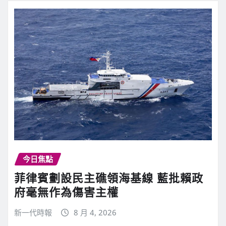
今日焦點
菲律賓劃設民主礁領海基線 藍批賴政
府毫無作為傷害主權
新一代時報
8 月 4, 2026