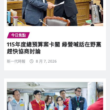
u
e
今日焦點
R
115年度總預算案卡關 綠營喊話在野黨
趕快協商討論
e
新一代時報
8 月 7, 2026
a
d
i