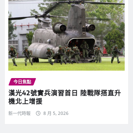
今日焦點
漢光42號實兵演習首日 陸戰隊搭直升
機北上增援
新一代時報
8 月 5, 2026