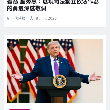
義務 盧秀燕：展現司法獨立依法作為
的勇氣深感敬佩
新一代時報
8 月 4, 2026