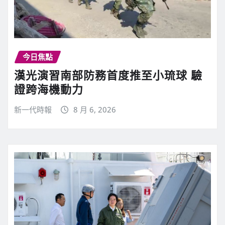
今日焦點
漢光演習南部防務首度推至小琉球 驗
證跨海機動力
新一代時報
8 月 6, 2026