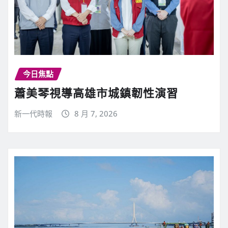
n
g
今日焦點
蕭美琴視導高雄市城鎮韌性演習
新一代時報
8 月 7, 2026