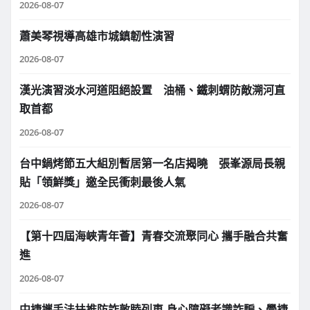
2026-08-07
蕭美琴視導高雄市城鎮韌性演習
2026-08-07
漢光演習淡水河道阻絕設置 油桶、鐵刺蝟防敵溯河直
取首都
2026-08-07
台中鍋烤節五大組別暫居第一名店揭曉 張峯源局長親
貼「領鮮獎」邀全民衝刺最後人氣
2026-08-07
【第十四屆海峽青年薈】青春交流聚同心 攜手融合共奮
進
2026-08-07
中捷攜手法扶推防詐敦睦列車 身心障礙者識詐騙、學捷