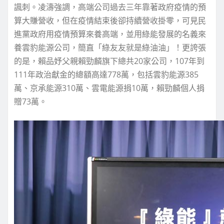
諷刺。凌濤強調，高端公司過去三年靠著政府疫情的預
算大賺營收，但在疫情結束後卻持續營收掛零，可見民
進黨政府用疫情預算來養高端，並用綠能發展的名義來
養雲豹能源公司，簡直「綠友友就是綠油油」！更誇張
的是，賴品妤父親賴勁麟旗下總共20家公司，107年到
111年政治獻金的總額高達778萬，包括雲豹能源385
萬、京承能源310萬、雲電能源捐10萬，賴勁麟個人捐
贈73萬。