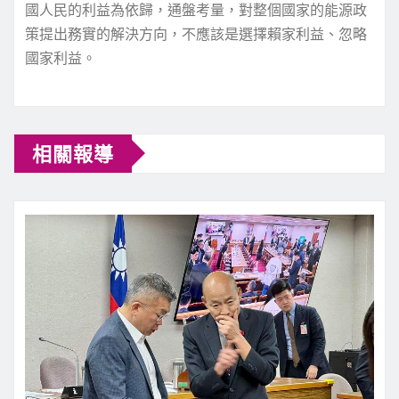
國人民的利益為依歸，通盤考量，對整個國家的能源政
策提出務實的解決方向，不應該是選擇賴家利益、忽略
國家利益。
C
相關報導
o
n
t
i
n