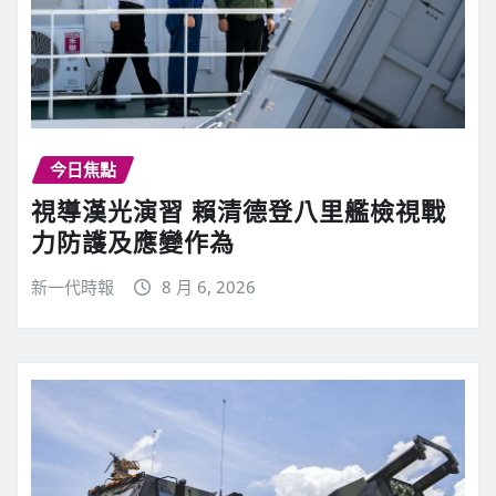
今日焦點
視導漢光演習 賴清德登八里艦檢視戰
力防護及應變作為
新一代時報
8 月 6, 2026