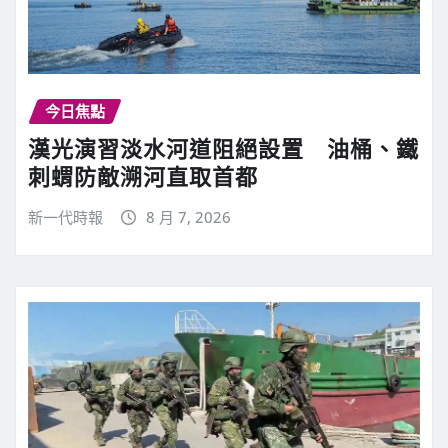
今日焦點
漢光演習淡水河道阻絕設置 油桶、鐵
刺蝟防敵溯河直取首都
新一代時報
8 月 7, 2026