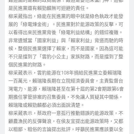
是民進黨還有賴勁麟無可迴避的責任。
柳采葳指出，綠能在民進黨的眼中就是綠色執政才能發
展的「綠電煉金術」。民進黨對於能源政策的反擊，可
以看得出來民進黨背後「綠電利益結構」的錯綜複雜。
非常遺憾當「國家利益」與「賴家利益」背道而馳的時
候，整個民進黨選擇了賴家，而不是國家。因為這可能
不只是擋到了「雲豹小公主」家族財路，而是擋到了整
個民進黨的財路。
柳采葳表示，雲豹能源在108年捐給民進黨立委賴瑞隆
一百萬元，賴瑞隆長期在立院經濟委員會，主責監督台
灣電力、能源，賴瑞隆甚至在第十屆的第2會期跟第6會
期擔任掌管排案的召集委員，不免讓人質疑其中關係，
賴瑞隆或賴勁麟都必須出面說清楚。
柳采葳表示，蔡政府一意孤行推動錯誤的能源政策，不
顧農漁民的反彈聲浪，在侯友宜提出能源政策時，又都
以粗鄙、粗俗的言論提出批評，呼籲民進黨應該要以全