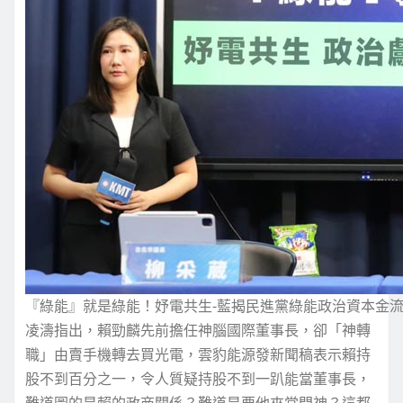
『綠能』就是綠能！妤電共生-藍揭民進黨綠能政治資本金
凌濤指出，賴勁麟先前擔任神腦國際董事長，卻「神轉
職」由賣手機轉去買光電，雲豹能源發新聞稿表示賴持
股不到百分之一，令人質疑持股不到一趴能當董事長，
難道圖的是賴的政商關係？難道是要他來當門神？這都