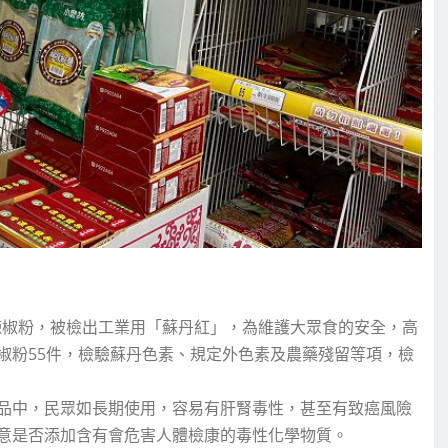
辣椒粉，被檢出工業用「蘇丹紅」，為維護大眾食的安全，高
椒粉55件，檢驗蘇丹色素、規定外色素及農藥殘留等項，檢
品中，民眾如長期使用，容易有肝腎毒性，甚至有致癌風險
意是否添加含有會危害人體檢康的毒性化學物質。