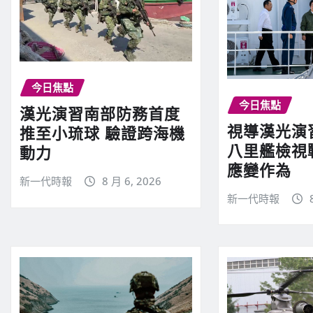
今日焦點
今日焦點
漢光演習南部防務首度
視導漢光演
推至小琉球 驗證跨海機
八里艦檢視
動力
應變作為
新一代時報
8 月 6, 2026
新一代時報