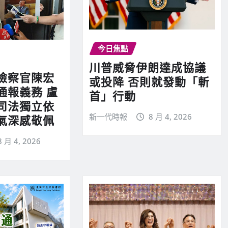
今日焦點
川普威脅伊朗達成協議
檢察官陳宏
或投降 否則就發動「斬
通報義務 盧
首」行動
司法獨立依
新一代時報
8 月 4, 2026
氣深感敬佩
8 月 4, 2026