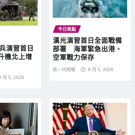
今日焦點
漢光演習首日全面戰備
實兵演習首日
部署 海軍緊急出港、
升機北上增
空軍戰力保存
新一代時報
8 月 5, 2026
8 月 5, 2026