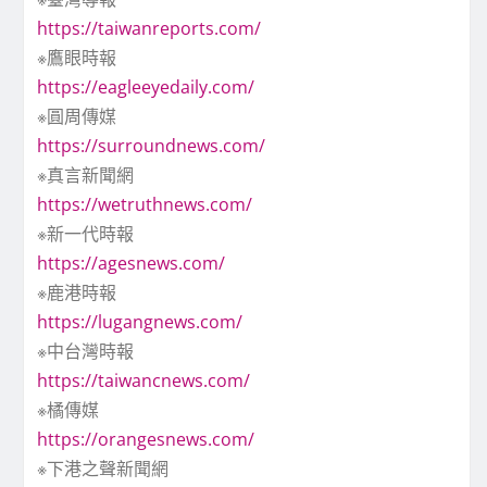
https://taiwanreports.com/
※鷹眼時報
https://eagleeyedaily.com/
※圓周傳媒
https://surroundnews.com/
※真言新聞網
https://wetruthnews.com/
※新一代時報
https://agesnews.com/
※鹿港時報
https://lugangnews.com/
※中台灣時報
https://taiwancnews.com/
※橘傳媒
https://orangesnews.com/
※下港之聲新聞網