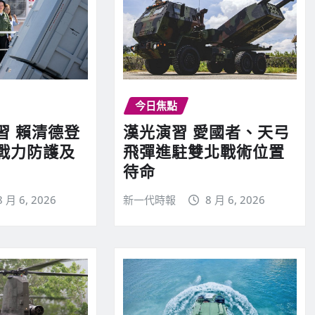
今日焦點
習 賴清德登
漢光演習 愛國者、天弓
戰力防護及
飛彈進駐雙北戰術位置
待命
8 月 6, 2026
新一代時報
8 月 6, 2026