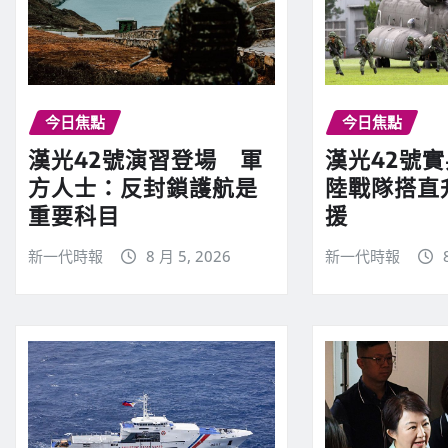
今日焦點
今日焦點
漢光42號演習登場 軍
漢光42號
方人士：反封鎖護航是
陸戰隊搭直
重要科目
援
新一代時報
8 月 5, 2026
新一代時報