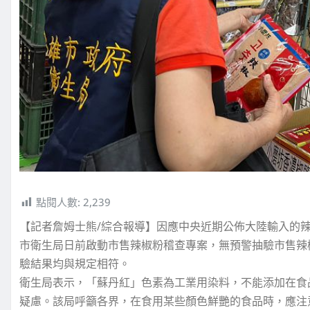
點閱人數:
2,239
【記者詹姆士熊/綜合報導】因應中央近期公佈大陸輸入的
市衛生局日前啟動市售辣椒粉稽查專案，無預警抽驗市售辣
驗結果均與規定相符。
衛生局表示，「蘇丹紅」色素為工業用染料，不能添加在食
疑慮。該局呼籲各界，在食用某些顏色鮮艷的食品時，應注