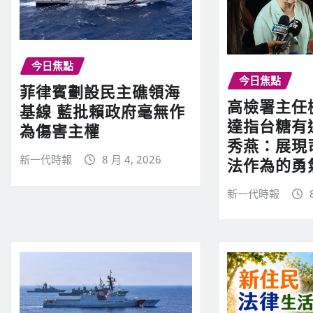
今日焦點
今日焦點
菲律賓劃設民主礁領海
高檢署主任
基線 藍批賴政府毫無作
達指台糖有
為傷害主權
秀燕：展現
新一代時報
8 月 4, 2026
法作為的勇
新一代時報