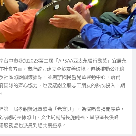
中市參加2023第二屆「APSAA亞太永續行動獎」宜居永
績，其中在社會方面，市府致力建立全齡友善環境，包括推動公托倍
及社區照顧關懷據點，並創辦國民暨兒童運動中心，落實
府團隊的齊心協力，也要感謝全體志工朋友的熱忱投入，期
。
唱第一屆孝親獎冠軍歌曲「老寶貝」，為演唱會揭開序幕，
民政局副局長徐照山、文化局副局長施純福、豐原區長洪峰
珊服務處也派員到場共襄盛舉。