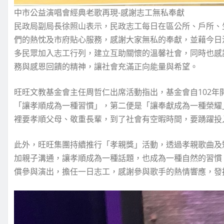
中市公益演唱會經典老歌再現-感謝志工無私奉獻
民政局副局長徐照山表示，民政志工每日在區公所、戶所、
們的熱忱及市府貼心服務，感謝大家無私的奉獻，並藉今日
多民眾加入志工行列，建立互助關懷的溫馨社會，同時也感
務與感恩回饋的精神，讓社會充滿正向能量與希望。
旺旺文教基金會主任周哲仁出席活動指出，基金會自102
「讓孝順成為一種習慣」，第二便是「讓奉獻成為一種榮耀
裡要孝順父母、敬重長輩，到了社會有空暇時間，要踴躍投
此外，旺旺集團持續推行「孝親獎」活動，透過孝親歌曲及
加親子溝通，讓孝順成為一種話題，也成為一種自然的習慣
償參與演出，擔任一日志工，感謝參與歌手的熱情響應，發