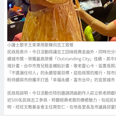
小護士歌手王茉聿用歌聲向志工致敬
民政局表示，今日活動除讓志工回味經典金曲外，同時也分享台
續城市獎，榮獲最高榮譽「Outstanding City」佳
增計畫、台中市育兒租金補貼計畫、敬老愛心卡、設置長照
「不遺漏任何人」的永續發展目標，這些政策的推行，除市
盼持續與市府攜手打造「幸福永續、富市台中」的宜居城市
民政局說明，今日活動也特別邀請詞曲創作人莊立帆老師獻
近500名民政志工參與，聆聽經典老歌的療癒魅力，包括
明、旺旺文教基金會主任周哲仁、在地各里長及市議員邱愛