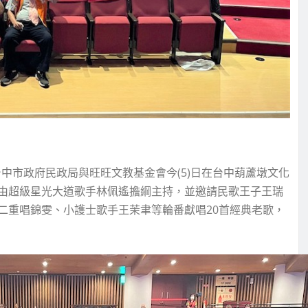
中市政府民政局與旺旺文教基金會今(5)日在台中葫蘆墩文化
由超級星光大道歌手林佩遙擔綱主持，並邀請民歌王子王瑞
二重唱錦雯、小護士歌手王茉聿等輪番獻唱20首經典老歌，