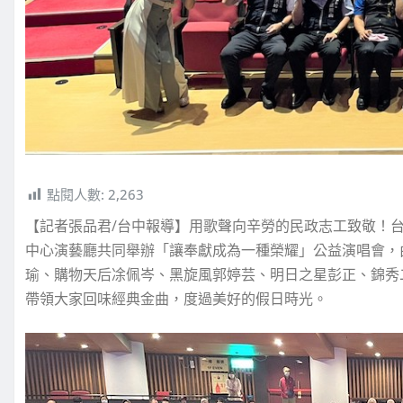
點閱人數:
2,263
【記者張品君/台中報導】用歌聲向辛勞的民政志工致敬！台
中心演藝廳共同舉辦「讓奉獻成為一種榮耀」公益演唱會，
瑜、購物天后凃佩岑、黑旋風郭婷芸、明日之星彭正、錦秀
帶領大家回味經典金曲，度過美好的假日時光。