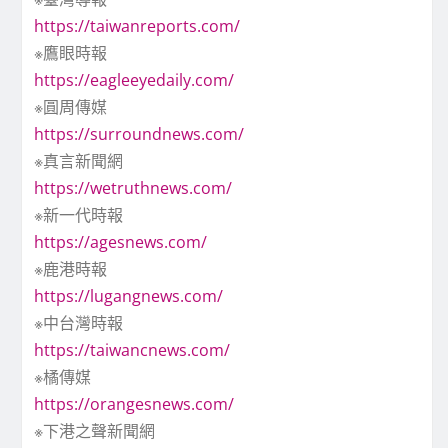
https://taiwanreports.com/
※鷹眼時報
https://eagleeyedaily.com/
※圓周傳媒
https://surroundnews.com/
※真言新聞網
https://wetruthnews.com/
※新一代時報
https://agesnews.com/
※鹿港時報
https://lugangnews.com/
※中台灣時報
https://taiwancnews.com/
※橘傳媒
https://orangesnews.com/
※下港之聲新聞網