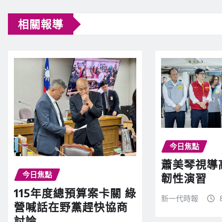
相關報導
今日焦點
蕭美琴視導
今日焦點
韌性演習
115年度總預算案卡關 綠
新一代時報
營喊話在野黨趕快協商
討論