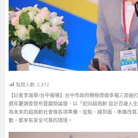
點閱人數:
2,372
【記者李瑞華/台中報導】台中市政府積極透過幸福三部曲打
週年慶調查發布暨趨勢論壇，以「迎向超高齡 設計百歲人生
為未來的超高齡社會做各項準備，從點、線到面，串連改善
動，都享有安全可靠的環境。