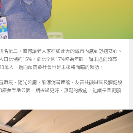
排名第二，如何讓老人家在如此大的城市內感到舒適安心、
口比例約15%，雖比全國17%略為年輕，尚未邁向超高
43萬人，邁向超高齡社會也是未來將面臨的趨勢。
礙環境、陽光公廁、酷涼消暑遮蔭、友善共融遊具及體健設
93座美樂地公園，期透過更好、無礙的設施，能讓長輩更願