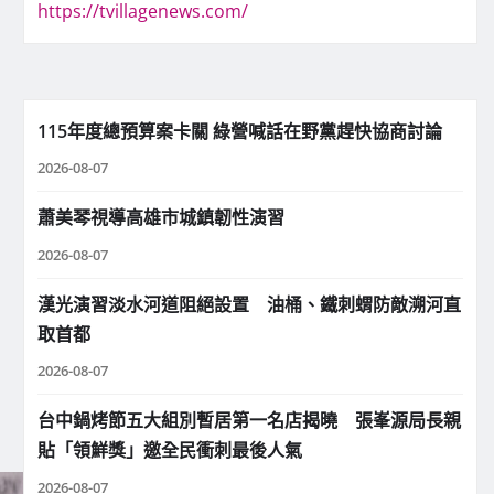
https://tvillagenews.com/
115年度總預算案卡關 綠營喊話在野黨趕快協商討論
2026-08-07
蕭美琴視導高雄市城鎮韌性演習
2026-08-07
漢光演習淡水河道阻絕設置 油桶、鐵刺蝟防敵溯河直
取首都
2026-08-07
台中鍋烤節五大組別暫居第一名店揭曉 張峯源局長親
貼「領鮮獎」邀全民衝刺最後人氣
2026-08-07