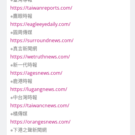
https://taiwanreports.com/
※鷹眼時報
https://eagleeyedaily.com/
※圓周傳媒
https://surroundnews.com/
※真言新聞網
https://wetruthnews.com/
※新一代時報
https://agesnews.com/
※鹿港時報
https://lugangnews.com/
※中台灣時報
https://taiwancnews.com/
※橘傳媒
https://orangesnews.com/
※下港之聲新聞網