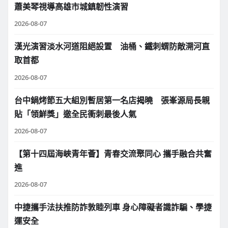
蕭美琴視導高雄市城鎮韌性演習
2026-08-07
漢光演習淡水河道阻絕設置 油桶、鐵刺蝟防敵溯河直
取首都
2026-08-07
台中鍋烤節五大組別暫居第一名店揭曉 張峯源局長親
貼「領鮮獎」邀全民衝刺最後人氣
2026-08-07
【第十四屆海峽青年薈】青春交流聚同心 攜手融合共奮
進
2026-08-07
中捷攜手法扶推防詐敦睦列車 身心障礙者識詐騙、學捷
運安全