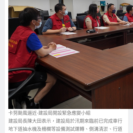
卡努颱風逼近-建設局開設緊急應變小組
建設局長陳大田表示，建設局於汛期來臨前已完成車行
地下道抽水機及柵欄等設備測試運轉、側溝清淤、行道