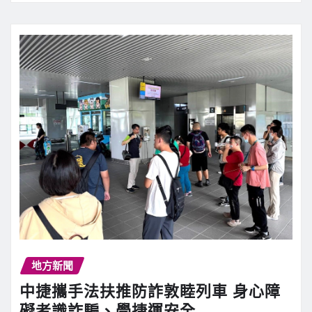
地方新聞
中捷攜手法扶推防詐敦睦列車 身心障
礙者識詐騙、學捷運安全