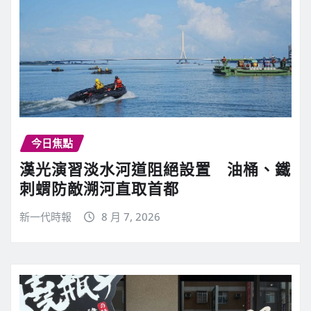
今日焦點
漢光演習淡水河道阻絕設置 油桶、鐵
刺蝟防敵溯河直取首都
新一代時報
8 月 7, 2026