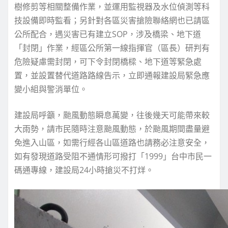
樹修剪等相關整備作業，並運用監視器及水位偵測等科
技設備即時監看；另針對各區災害搶險聯絡網也已請區
公所配合，遇災害已有建立SOP，涉及橋梁、地下道
「封閉」作業，經區公所第一線指揮官（區長）研判有
危險疑慮需封閉，可下令封閉橋樑、地下道等緊急處
置，並設置替代道路路線告示，立即通報建設局緊急應
變小組與警消單位。
建設局呼籲，颱風動態瞬息萬變，往後幾天可能帶來較
大雨勢，請市民隨時注意颱風動態，於颱風期間盡量避
免進入山區，如需行經各山區道路也請務必注意安全，
如有發現道路受阻不通情形可撥打「1999」台中市民一
碼通專線，建設局24小時搶災不打烊。