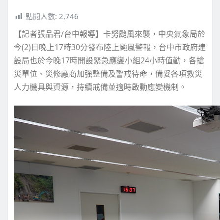
點閱人數:
2,746
【記者張品君/台中報導】卡努颱風來襲，中央氣象局於
今(2)日晚上17時30分發布陸上颱風警報，台中市政府建
設局也於今晚17時開設緊急應變小組24小時值勤，各搶
災單位、災修廠商加強整備及警戒待命，備妥各項救災
人力機具與資源，持續戒備並適時啟動應變機制。