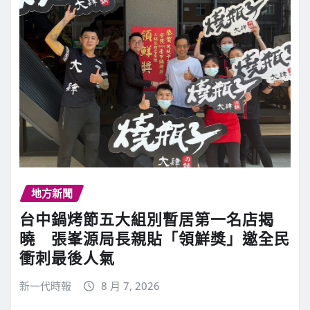
地方新聞
台中鍋烤節五大組別暫居第一名店揭
曉 張峯源局長親貼「領鮮獎」邀全民
衝刺最後人氣
新一代時報
8 月 7, 2026