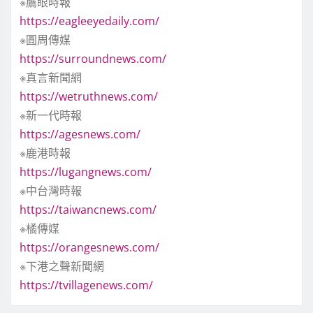
※鷹眼時報
https://eagleeyedaily.com/
※圓周傳媒
https://surroundnews.com/
※真言新聞網
https://wetruthnews.com/
※新一代時報
https://agesnews.com/
※鹿港時報
https://lugangnews.com/
※中台灣時報
https://taiwancnews.com/
※橘傳媒
https://orangesnews.com/
※下港之聲新聞網
https://tvillagenews.com/