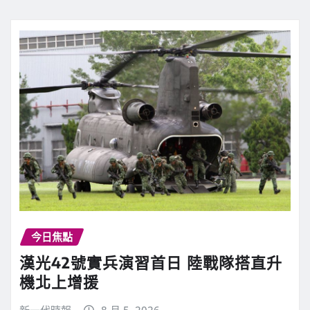
今日焦點
漢光42號實兵演習首日 陸戰隊搭直升
機北上增援
新一代時報
8 月 5, 2026