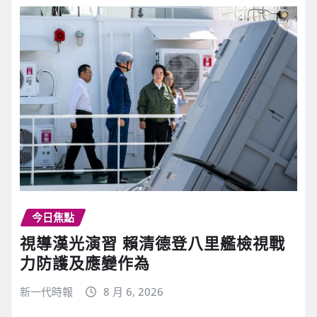
今日焦點
視導漢光演習 賴清德登八里艦檢視戰
力防護及應變作為
新一代時報
8 月 6, 2026