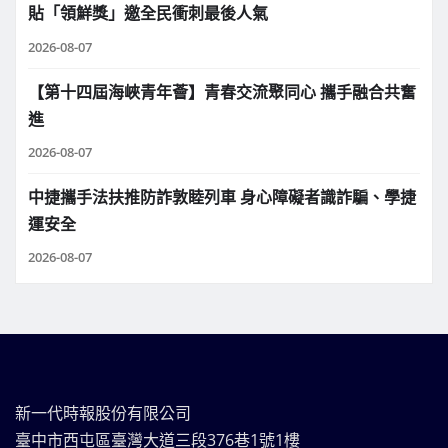
貼「領鮮獎」邀全民衝刺最後人氣
2026-08-07
【第十四屆海峽青年薈】青春交流聚同心 攜手融合共奮
進
2026-08-07
中捷攜手法扶推防詐敦睦列車 身心障礙者識詐騙、學捷
運安全
2026-08-07
新一代時報股份有限公司
臺中市西屯區臺灣大道三段376巷1號1樓