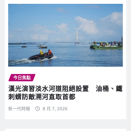
今日焦點
漢光演習淡水河道阻絕設置 油桶、鐵
刺蝟防敵溯河直取首都
新一代時報
8 月 7, 2026