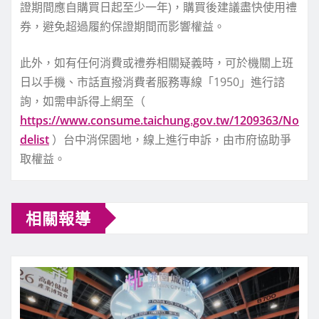
證期間應自購買日起至少一年)，購買後建議盡快使用禮
券，避免超過履約保證期間而影響權益。
此外，如有任何消費或禮券相關疑義時，可於機關上班
日以手機、市話直撥消費者服務專線「1950」進行諮
詢，如需申訴得上網至（
https://www.consume.taichung.gov.tw/1209363/No
delist
）台中消保園地，線上進行申訴，由市府協助爭
取權益。
相關報導