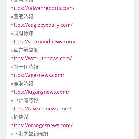
https://taiwanreports.com/
※鷹眼時報
https://eagleeyedaily.com/
※圓周傳媒
https://surroundnews.com/
※真言新聞網
https://wetruthnews.com/
※新一代時報
https://agesnews.com/
※鹿港時報
https://lugangnews.com/
※中台灣時報
https://taiwancnews.com/
※橘傳媒
https://orangesnews.com/
※下港之聲新聞網