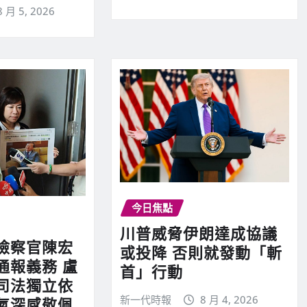
8 月 5, 2026
今日焦點
川普威脅伊朗達成協議
檢察官陳宏
或投降 否則就發動「斬
通報義務 盧
首」行動
司法獨立依
新一代時報
8 月 4, 2026
氣深感敬佩