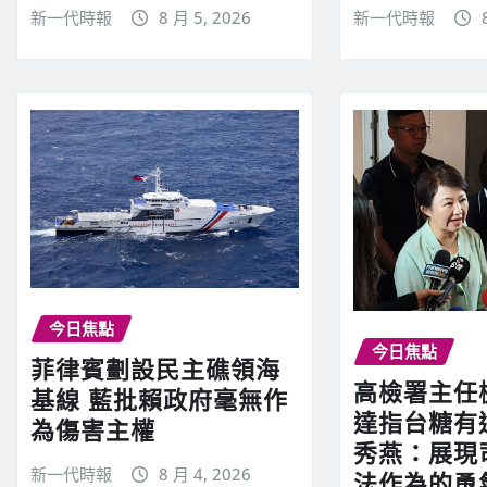
新一代時報
8 月 5, 2026
新一代時報
今日焦點
今日焦點
菲律賓劃設民主礁領海
高檢署主任
基線 藍批賴政府毫無作
達指台糖有
為傷害主權
秀燕：展現
新一代時報
8 月 4, 2026
法作為的勇