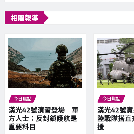
相關報導
今日焦點
今日焦點
漢光42號演習登場 軍
漢光42號
方人士：反封鎖護航是
陸戰隊搭直
重要科目
援