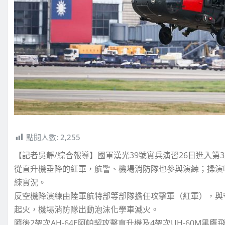
點閱人數:
2,255
【記者吳靜/綜合報導】國軍漢光39號實兵演習26日進入
從直升機垂降的紅軍，航警、機場消防隊也參與演練；操演
練實況。
反空機降演練由陸軍航特部等部隊擔任攻擊軍（紅軍），與
起火，機場消防隊出動泡沫化學車滅火。
隨後2架次AH-64E阿帕契攻擊直升機及4架次UH-60M