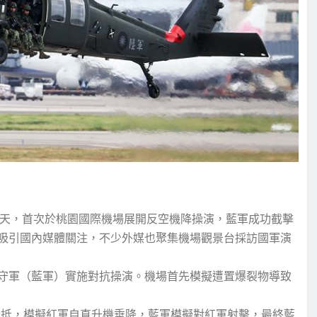
第3天，首次於桃園國際機場展開反空機降操演，藍軍成功截擊
吸引國內媒體關注，不少外媒也聚集機場觀景台採訪國軍演
守軍（藍軍）實施對抗操演。機場首先模擬遭置爆裂物導致
黑鷹飛抵，模擬紅軍自直升機垂降，藍軍模擬對紅軍射擊，最終藍