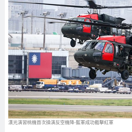
漢光演習桃機首次操演反空機降-藍軍成功截擊紅軍