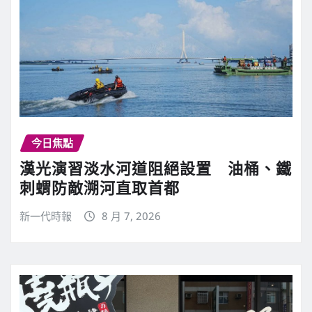
今日焦點
漢光演習淡水河道阻絕設置 油桶、鐵
刺蝟防敵溯河直取首都
新一代時報
8 月 7, 2026