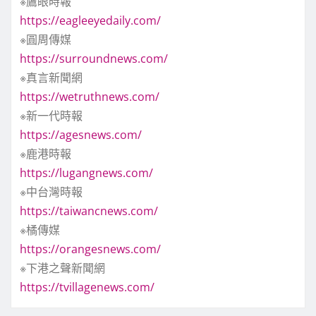
※鷹眼時報
https://eagleeyedaily.com/
※圓周傳媒
https://surroundnews.com/
※真言新聞網
https://wetruthnews.com/
※新一代時報
https://agesnews.com/
※鹿港時報
https://lugangnews.com/
※中台灣時報
https://taiwancnews.com/
※橘傳媒
https://orangesnews.com/
※下港之聲新聞網
https://tvillagenews.com/