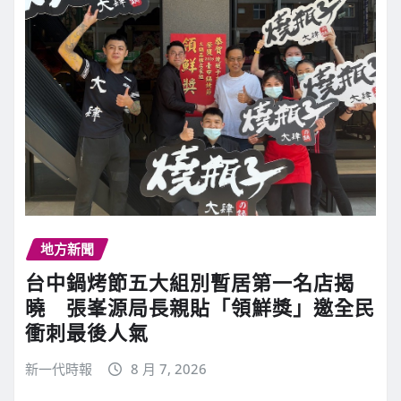
地方新聞
台中鍋烤節五大組別暫居第一名店揭
曉 張峯源局長親貼「領鮮獎」邀全民
衝刺最後人氣
新一代時報
8 月 7, 2026