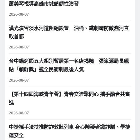
蕭美琴視導高雄市城鎮韌性演習
2026-08-07
漢光演習淡水河道阻絕設置 油桶、鐵刺蝟防敵溯河直
取首都
2026-08-07
台中鍋烤節五大組別暫居第一名店揭曉 張峯源局長親
貼「領鮮獎」邀全民衝刺最後人氣
2026-08-07
【第十四屆海峽青年薈】青春交流聚同心 攜手融合共奮
進
2026-08-07
中捷攜手法扶推防詐敦睦列車 身心障礙者識詐騙、學捷
運安全