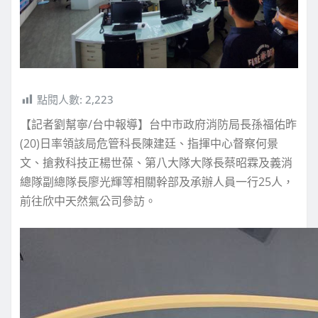
點閱人數:
2,223
【記者劉幫寧/台中報導】台中市政府消防局長孫福佑昨
(20)日率領該局危管科長陳建廷、指揮中心督察何景
文、搶救科技正楊世葆、第八大隊大隊長蔡昭霖及義消
總隊副總隊長廖光輝等相關幹部及承辦人員一行25人，
前往欣中天然氣公司參訪。