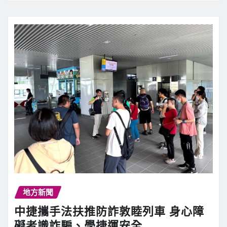
地方新聞
中捷攜手法扶推防詐敦睦列車 身心障
礙者識詐騙、學捷運安全