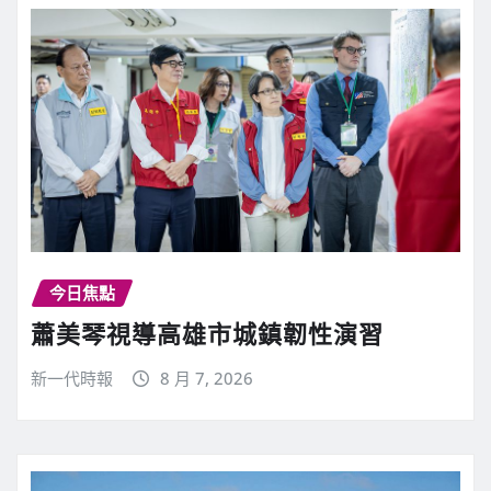
今日焦點
蕭美琴視導高雄市城鎮韌性演習
新一代時報
8 月 7, 2026