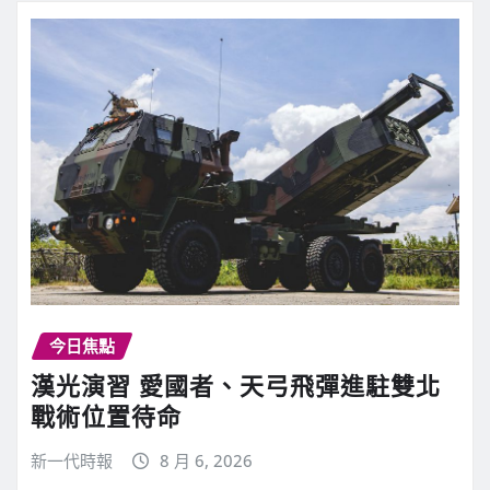
今日焦點
漢光演習 愛國者、天弓飛彈進駐雙北
戰術位置待命
新一代時報
8 月 6, 2026