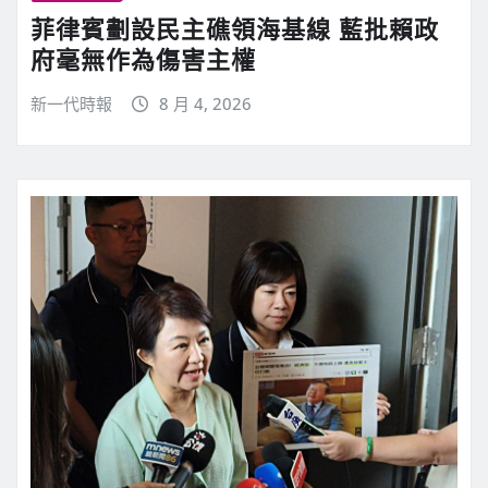
菲律賓劃設民主礁領海基線 藍批賴政
府毫無作為傷害主權
新一代時報
8 月 4, 2026