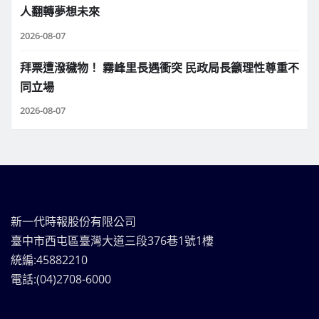
人翻轉夢想未來
2026-08-07
拜票遭潑穢物！ 霧峰里長遇衝突 民政局長籲理性尊重不
同立場
2026-08-07
新一代時報股份有限公司
臺中市西屯區臺灣大道三段376巷1號1樓
統編:45882210
電話:(04)2708-6000