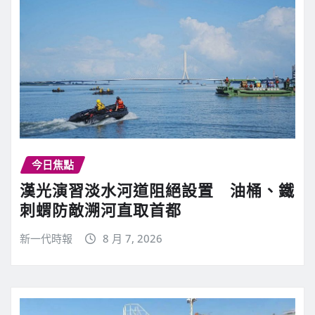
今日焦點
漢光演習淡水河道阻絕設置 油桶、鐵
刺蝟防敵溯河直取首都
新一代時報
8 月 7, 2026