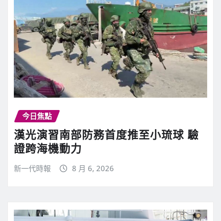
今日焦點
漢光演習南部防務首度推至小琉球 驗
證跨海機動力
新一代時報
8 月 6, 2026