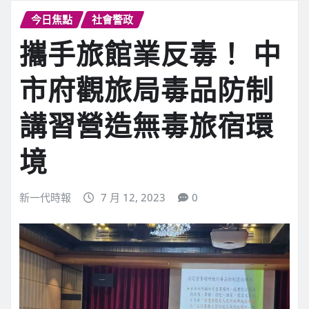
今日焦點
社會警政
攜手旅館業反毒！ 中
市府觀旅局毒品防制
講習營造無毒旅宿環
境
新一代時報
7 月 12, 2023
0