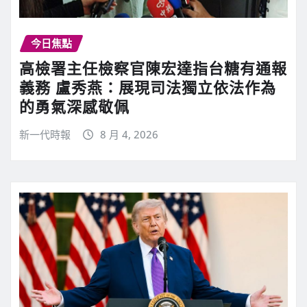
今日焦點
高檢署主任檢察官陳宏達指台糖有通報
義務 盧秀燕：展現司法獨立依法作為
的勇氣深感敬佩
新一代時報
8 月 4, 2026