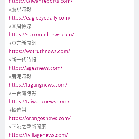
https://taiwanreports.com/
※鷹眼時報
https://eagleeyedaily.com/
※圓周傳媒
https://surroundnews.com/
※真言新聞網
https://wetruthnews.com/
※新一代時報
https://agesnews.com/
※鹿港時報
https://lugangnews.com/
※中台灣時報
https://taiwancnews.com/
※橘傳媒
https://orangesnews.com/
※下港之聲新聞網
https://tvillagenews.com/