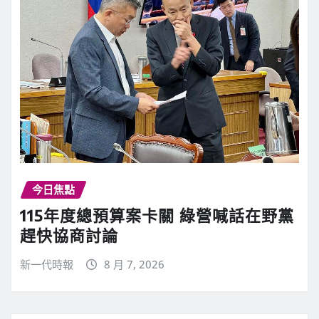
今日焦點
115年度總預算案卡關 綠營喊話在野黨
趕快協商討論
新一代時報
8 月 7, 2026