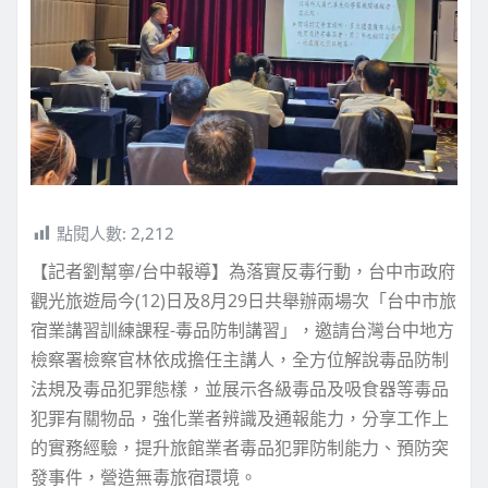
點閱人數:
2,212
【記者劉幫寧/台中報導】為落實反毒行動，台中市政府
觀光旅遊局今(12)日及8月29日共舉辦兩場次「台中市旅
宿業講習訓練課程-毒品防制講習」，邀請台灣台中地方
檢察署檢察官林依成擔任主講人，全方位解說毒品防制
法規及毒品犯罪態樣，並展示各級毒品及吸食器等毒品
犯罪有關物品，強化業者辨識及通報能力，分享工作上
的實務經驗，提升旅館業者毒品犯罪防制能力、預防突
發事件，營造無毒旅宿環境。