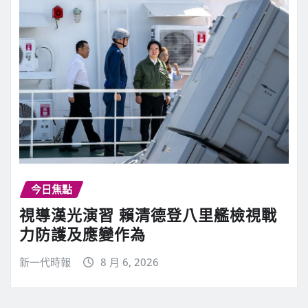
今日焦點
視導漢光演習 賴清德登八里艦檢視戰
力防護及應變作為
新一代時報
8 月 6, 2026