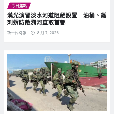
今日焦點
漢光演習淡水河道阻絕設置 油桶、鐵
刺蝟防敵溯河直取首都
新一代時報
8 月 7, 2026