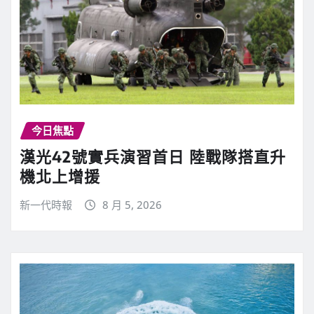
今日焦點
漢光42號實兵演習首日 陸戰隊搭直升
機北上增援
新一代時報
8 月 5, 2026