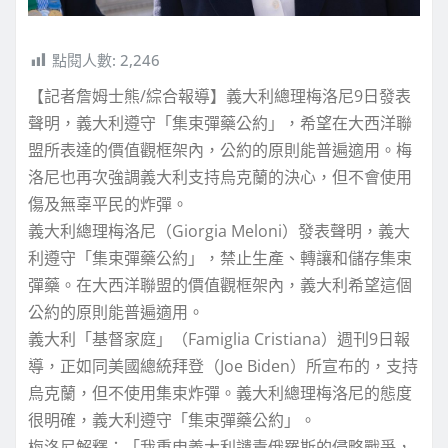
點閱人數:
2,246
【記者詹姆士熊/綜合報導】義大利總理梅洛尼9日發表
聲明，義大利遵守「集束彈藥公約」，希望在大西洋聯
盟所表達的價值觀框架內，公約的原則能普遍適用。梅
洛尼也再次強調義大利支持烏克蘭的決心，但不會使用
傷及無辜平民的炸彈。
義大利總理梅洛尼（Giorgia Meloni）發表聲明，義大
利遵守「集束彈藥公約」，禁止生產、轉讓和儲存集束
彈藥。在大西洋聯盟的價值觀框架內，義大利希望這個
公約的原則能普遍適用。
義大利「基督家庭」（Famiglia Cristiana）週刊9日報
導，正如同美國總統拜登（Joe Biden）所宣布的，支持
烏克蘭，但不使用集束炸彈。義大利總理梅洛尼的態度
很明確，義大利遵守「集束彈藥公約」。
梅洛尼解釋：「我重申義大利譴責俄羅斯的侵略戰爭，