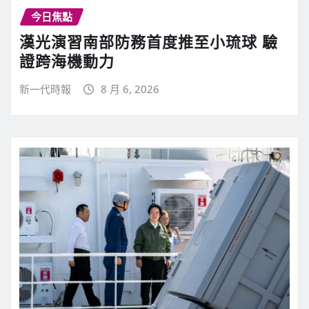
今日焦點
漢光演習南部防務首度推至小琉球 驗
證跨海機動力
新一代時報
8 月 6, 2026