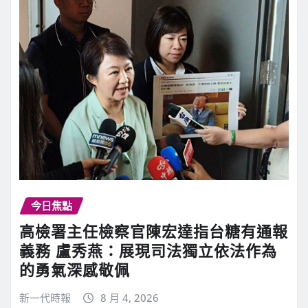
今日焦點
高檢署主任檢察官陳宏達指台糖有通報
義務 盧秀燕：展現司法獨立依法作為
的勇氣深感敬佩
新一代時報
8 月 4, 2026