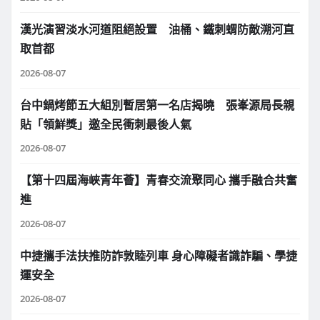
漢光演習淡水河道阻絕設置 油桶、鐵刺蝟防敵溯河直
取首都
2026-08-07
台中鍋烤節五大組別暫居第一名店揭曉 張峯源局長親
貼「領鮮獎」邀全民衝刺最後人氣
2026-08-07
【第十四屆海峽青年薈】青春交流聚同心 攜手融合共奮
進
2026-08-07
中捷攜手法扶推防詐敦睦列車 身心障礙者識詐騙、學捷
運安全
2026-08-07