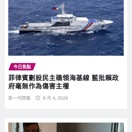
今日焦點
菲律賓劃設民主礁領海基線 藍批賴政
府毫無作為傷害主權
新一代時報
8 月 4, 2026