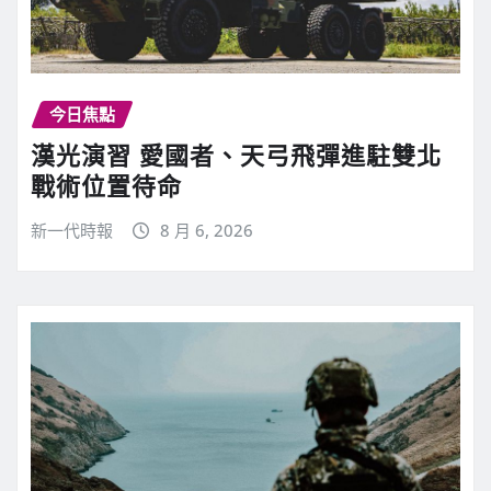
今日焦點
漢光演習 愛國者、天弓飛彈進駐雙北
戰術位置待命
新一代時報
8 月 6, 2026