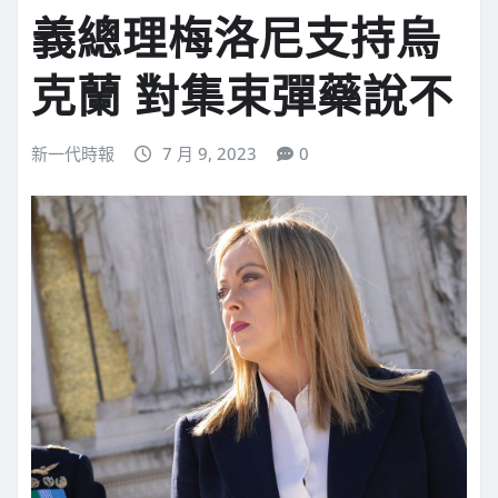
義總理梅洛尼支持烏
克蘭 對集束彈藥說不
新一代時報
7 月 9, 2023
0