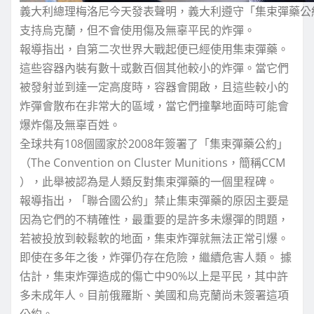
義大利總理梅洛尼今天發表聲明，義大利遵守「集束彈藥公
支持烏克蘭，但不會使用傷及無辜平民的炸彈。
報導指出，自第二次世界大戰起便已經使用集束彈藥。
這些容器內裝有數十或數百個其他較小的炸彈。當它們
被發射並到達一定高度時，容器會開啟，且這些較小的
炸彈會散布在非常大的區域，當它們撞擊地面時可能會
爆炸傷及無辜百姓。
全球共有108個國家於2008年簽署了「集束彈藥公約」
（The Convention on Cluster Munitions，簡稱CCM
），此舉被認為是人類反對集束彈藥的一個里程碑。
報導指出，「聯合國公約」禁止集束彈藥的原因主要是
因為它們的不精確性，最重要的是許多未爆彈的問題，
若被投放到較鬆軟的地面，集束炸彈就無法正常引爆。
即使在多年之後，炸彈仍存在危險，繼續危害人類。 據
估計，集束炸彈造成的傷亡中90%以上是平民，其中許
多未成年人。目前俄羅斯、美國和烏克蘭尚未簽署這項
公約。