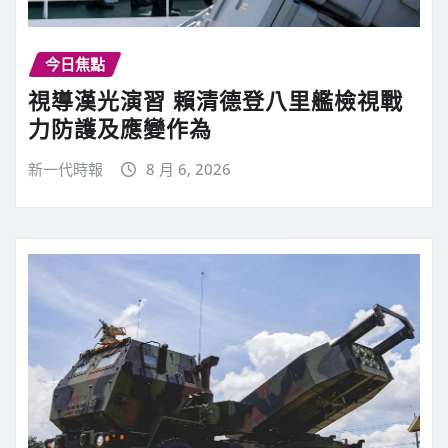
今日焦點
視導漢光演習 賴清德登八里艦檢視戰
力防護及應變作為
新一代時報
8 月 6, 2026