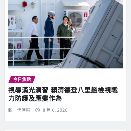
今日焦點
視導漢光演習 賴清德登八里艦檢視戰
力防護及應變作為
新一代時報
8 月 6, 2026