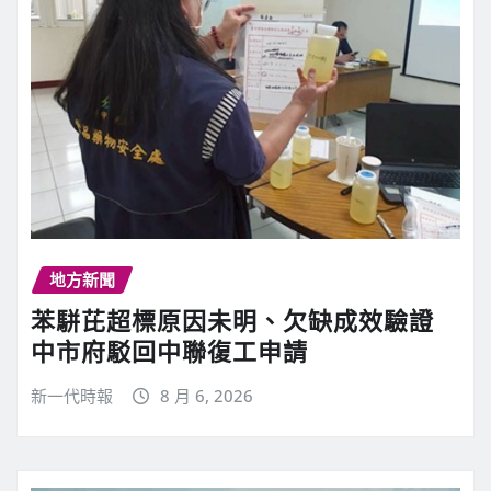
地方新聞
苯駢芘超標原因未明、欠缺成效驗證
中市府駁回中聯復工申請
新一代時報
8 月 6, 2026