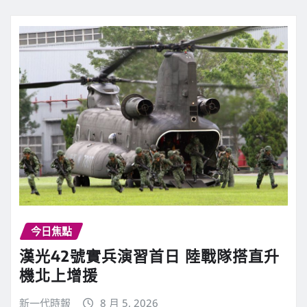
今日焦點
漢光42號實兵演習首日 陸戰隊搭直升
機北上增援
新一代時報
8 月 5, 2026