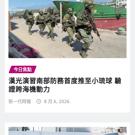
今日焦點
漢光演習南部防務首度推至小琉球 驗
證跨海機動力
新一代時報
8 月 6, 2026