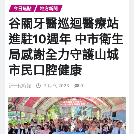
今日焦點
地方新聞
谷關牙醫巡迴醫療站
進駐10週年 中市衛生
局感謝全力守護山城
市民口腔健康
新一代時報
7 月 9, 2023
0