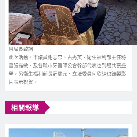
曾局長致詞
此次活動，市議員謝志忠、古秀英、衛生福利部主任秘
書張雍敏、及各縣市牙醫師公會幹部代表也到場共襄盛
舉，另衛生福利部長薛瑞元、立法委員何欣純也錄製影
片表示祝賀。
相關報導