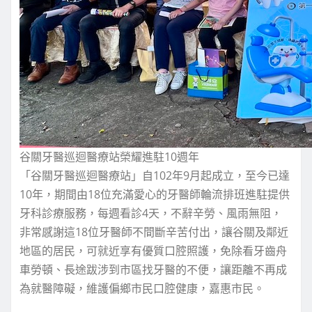
谷關牙醫巡迴醫療站榮耀進駐10週年
「谷關牙醫巡迴醫療站」自102年9月起成立，至今已達
10年，期間由18位充滿愛心的牙醫師輪流排班進駐提供
牙科診療服務，每週看診4天，不辭辛勞、風雨無阻，
非常感謝這18位牙醫師不間斷辛苦付出，讓谷關及鄰近
地區的居民，可就近享有優質口腔照護，免除看牙齒舟
車勞頓、長途跋涉到市區找牙醫的不便，讓距離不再成
為就醫障礙，維護偏鄉市民口腔健康，嘉惠市民。