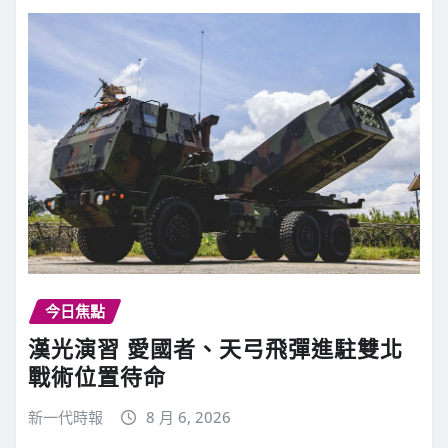
今日焦點
漢光演習 愛國者、天弓飛彈進駐雙北
戰術位置待命
新一代時報
8 月 6, 2026