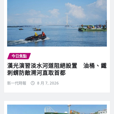
今日焦點
漢光演習淡水河道阻絕設置 油桶、鐵
刺蝟防敵溯河直取首都
新一代時報
8 月 7, 2026