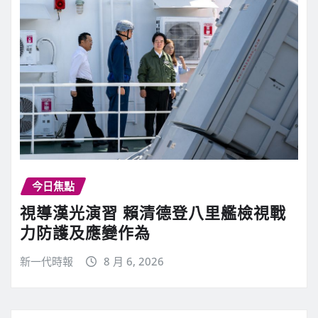
今日焦點
視導漢光演習 賴清德登八里艦檢視戰
力防護及應變作為
新一代時報
8 月 6, 2026