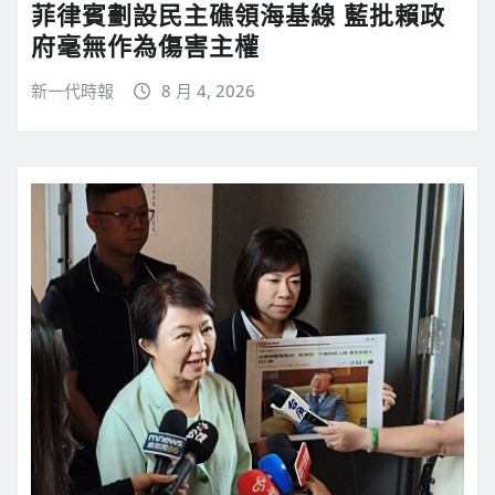
菲律賓劃設民主礁領海基線 藍批賴政
府毫無作為傷害主權
新一代時報
8 月 4, 2026