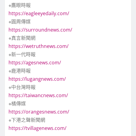
※鷹眼時報
https://eagleeyedaily.com/
※圓周傳媒
https://surroundnews.com/
※真言新聞網
https://wetruthnews.com/
※新一代時報
https://agesnews.com/
※鹿港時報
https://lugangnews.com/
※中台灣時報
https://taiwancnews.com/
※橘傳媒
https://orangesnews.com/
※下港之聲新聞網
https://tvillagenews.com/