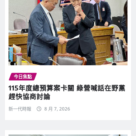
i
n
u
e
今日焦點
R
115年度總預算案卡關 綠營喊話在野黨
趕快協商討論
e
新一代時報
8 月 7, 2026
a