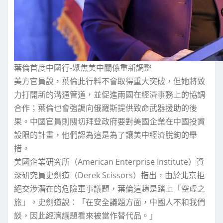
葉倫首度中國行-聚焦美中關係重新調整
美方官員說，葉倫此行料不會取得重大突破，但她將致
力打開新的溝通管道，並促進兩國在經濟事務上的協調
合作；葉倫也會強調向俄羅斯提供致命武器援助的後
果。中國官員則關切拜登政府要對美國企業在中國投資
設限的計畫，他們認為這是為了讓美中經濟脫鉤的舉
措。
美國企業研究所（American Enterprise Institute）資
深研究員史劍道（Derek Scissors）指出，由於北京拒
絕交涉潛在的危險軍事議題，葉倫這趟是踏上「空虛之
旅」。史劍道說：「在安全議題方面，中國人不和我們
談，因此經濟議題看來被當作替代品。」