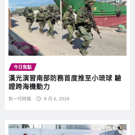
今日焦點
漢光演習南部防務首度推至小琉球 驗
證跨海機動力
新一代時報
8 月 6, 2026