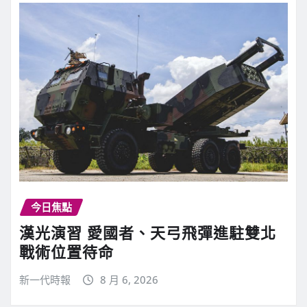
今日焦點
漢光演習 愛國者、天弓飛彈進駐雙北
戰術位置待命
新一代時報
8 月 6, 2026