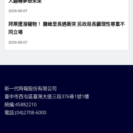
人翻轉夢想未來
2026-08-07
拜票遭潑穢物！ 霧峰里長遇衝突 民政局長籲理性尊重不
同立場
2026-08-07
新一代時報股份有限公司
臺中市西屯區臺灣大道三段376巷1號1樓
統編:45882210
電話:(04)2708-6000