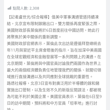
點閱人數:
2,308
【記者盧世光/綜合報導】值美中軍事溝通管道持續凍
結，北京宣布限制鎵鍺出口，雙方關係再度緊張之際，
美國財政部長葉倫將於6日首度前往中國訪問，她此行
將聚焦於美中關係的重新調整。
美國財政部官網表示，葉倫此次出訪是遵循拜登總統去
年11月與習近平主席會晤後的指示，旨在加深中美兩國
在全球宏觀經濟和金融發展等一系列問題上的溝通。在
北京期間，葉倫將與中國官員討論我們兩國作為世界上
最大的兩個經濟體負責任地管理我們的關係、就關切領
域進行直接溝通以及共同應對全球挑戰的重要性。
路透社報導，北京3日宣布對廣泛用於半導體的鎵和鍺
實施出口管制，以及生效不久的新版反間諜法，都被視
為可能不利於美國企業。美國官員表示，葉倫在6日至9
日的訪中期間，預料將和中方官員「坦率地」進行討
論。