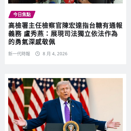
今日焦點
高檢署主任檢察官陳宏達指台糖有通報
義務 盧秀燕：展現司法獨立依法作為
的勇氣深感敬佩
新一代時報
8 月 4, 2026