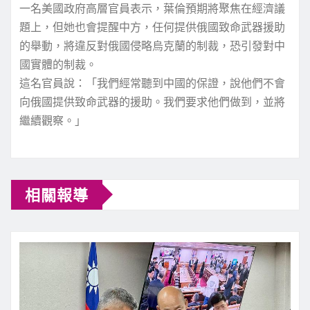
一名美國政府高層官員表示，葉倫預期將聚焦在經濟議
題上，但她也會提醒中方，任何提供俄國致命武器援助
的舉動，將違反對俄國侵略烏克蘭的制裁，恐引發對中
國實體的制裁。
這名官員說：「我們經常聽到中國的保證，說他們不會
向俄國提供致命武器的援助。我們要求他們做到，並將
繼續觀察。」
C
相關報導
o
n
t