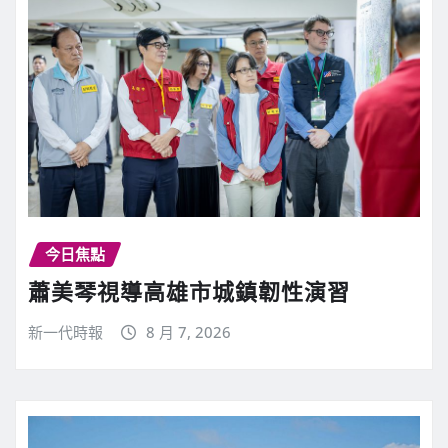
d
i
n
g
今日焦點
蕭美琴視導高雄市城鎮韌性演習
新一代時報
8 月 7, 2026