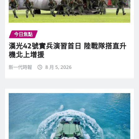
今日焦點
漢光42號實兵演習首日 陸戰隊搭直升
機北上增援
新一代時報
8 月 5, 2026