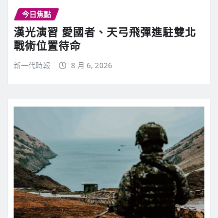
今日焦點
漢光演習 愛國者、天弓飛彈進駐雙北
戰術位置待命
新一代時報
8 月 6, 2026