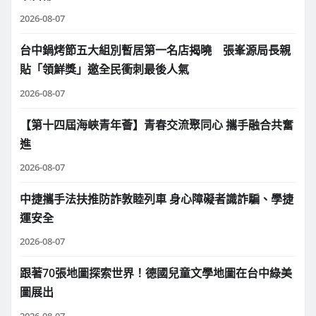
2026-08-07
台中鍋烤節五大組別暫居第一名店揭曉 張峯源局長親
貼「領鮮獎」邀全民衝刺最後人氣
2026-08-07
【第十四屆海峽青年薈】青春交流聚同心 攜手融合共奮
進
2026-08-07
中捷攜手法扶推防詐敦睦列車 身心障礙者識詐騙、學捷
運安全
2026-08-07
跟著70張地圖探索世界！德國兒童文學地圖在台中綠美
圖展出
2026-08-07