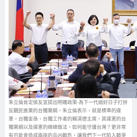
朱立倫肯定侯友宜提出明確政策-為下一代過好日子打拚
反觀民進黨的台獨黨綱，朱立倫表示，就是標準的違
憲，台獨金孫、台獨工作者的賴清德主席，其違憲的台
獨黨綱以及違憲的總總做法，如何能守護台灣？更非常
有可能會造成兩岸的兵凶戰危，讓我們下一代陷入戰爭