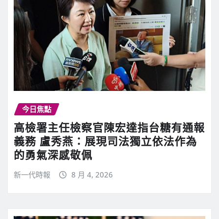
今日焦點
高檢署主任檢察官陳宏達指台糖有通報
義務 盧秀燕：展現司法獨立依法作為
的勇氣深感敬佩
新一代時報
8 月 4, 2026