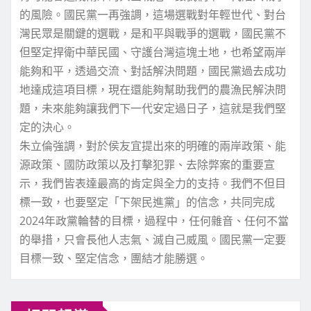
的風險。國民黨一再強調，這場選戰對年輕世代、對台
灣民眾是關鍵的選戰，是和平與戰爭的選戰，國民黨不
但堅定捍衛中華民國、守護台灣這塊土地，也希望兩岸
能夠和平，透過交流、對話解決問題，國民黨過去成功
地達成這項目標，現在還能夠幫助我們的農漁民解決問
題，未來能夠讓我們下一代安定過日子，這就是我們堅
定的決心。
朱立倫強調，對於侯友宜提出來的明確的兩岸政策、能
源政策、國防政策以及打擊犯罪、去除弊案的重要宣
示，我們皆表達最高的肯定與全力的支持。我們不但目
標一致，也要堅定「下架民進黨」的信念，共同完成
2024年政黨輪替的目標，過程中，任何雜音、任何不當
的舉措，只會長他人志氣、滅自己威風。國民黨一定要
目標一致、堅定信念，團結才能勝選。