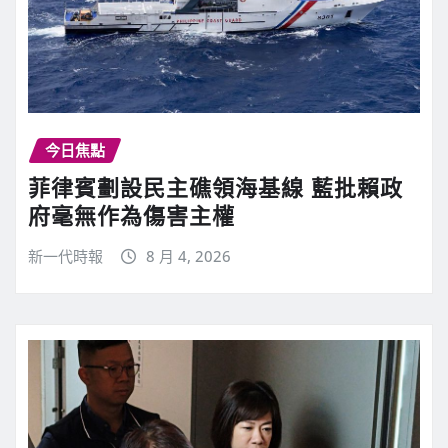
今日焦點
菲律賓劃設民主礁領海基線 藍批賴政
府毫無作為傷害主權
新一代時報
8 月 4, 2026