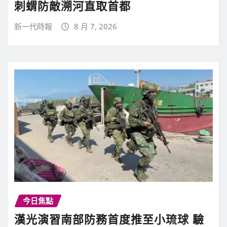
刺蝟防敵溯河直取首都
新一代時報
8 月 7, 2026
今日焦點
漢光演習南部防務首度推至小琉球 驗