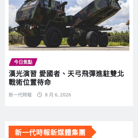
今日焦點
漢光演習 愛國者、天弓飛彈進駐雙北
戰術位置待命
新一代時報
8 月 6, 2026
新一代時報新媒體集團