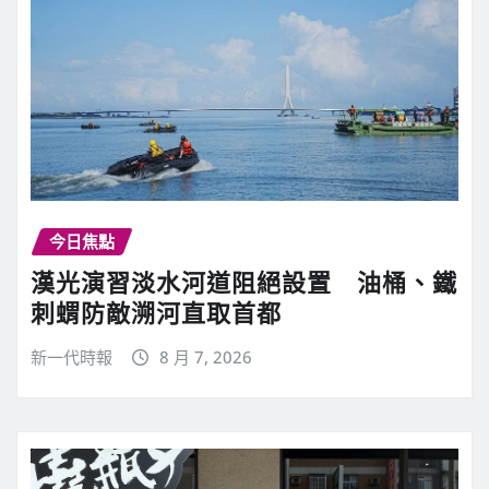
今日焦點
漢光演習淡水河道阻絕設置 油桶、鐵
刺蝟防敵溯河直取首都
新一代時報
8 月 7, 2026