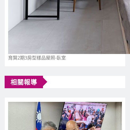
育賢2期3房型樣品屋照-臥室
相關報導