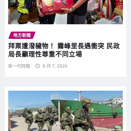
地方新聞
拜票遭潑穢物！ 霧峰里長遇衝突 民政
局長籲理性尊重不同立場
新一代時報
8 月 7, 2026