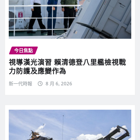
今日焦點
視導漢光演習 賴清德登八里艦檢視戰
力防護及應變作為
新一代時報
8 月 6, 2026