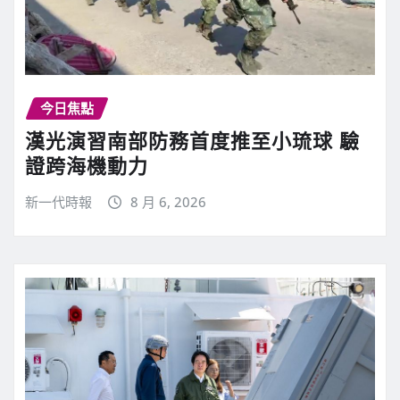
今日焦點
漢光演習南部防務首度推至小琉球 驗
證跨海機動力
新一代時報
8 月 6, 2026