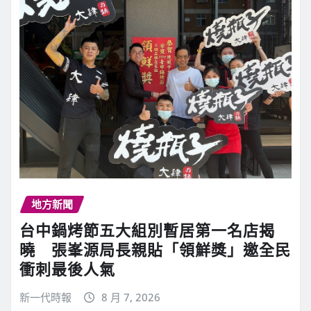
地方新聞
台中鍋烤節五大組別暫居第一名店揭
曉 張峯源局長親貼「領鮮獎」邀全民
衝刺最後人氣
新一代時報
8 月 7, 2026