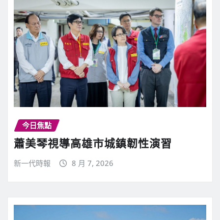
今日焦點
蕭美琴視導高雄市城鎮韌性演習
新一代時報
8 月 7, 2026