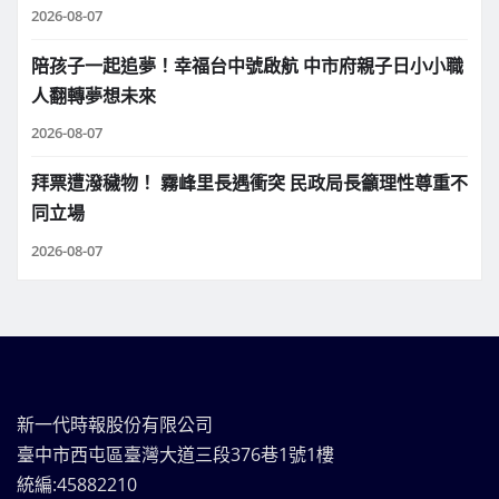
2026-08-07
陪孩子一起追夢！幸福台中號啟航 中市府親子日小小職
人翻轉夢想未來
2026-08-07
拜票遭潑穢物！ 霧峰里長遇衝突 民政局長籲理性尊重不
同立場
2026-08-07
新一代時報股份有限公司
臺中市西屯區臺灣大道三段376巷1號1樓
統編:45882210