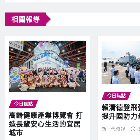
C
相關報導
o
n
t
i
n
今日焦點
今日焦點
賴清德登飛
高齡健康產業博覽會 打
u
提升國防力
造長輩安心生活的宜居
新一代時報
城市
e