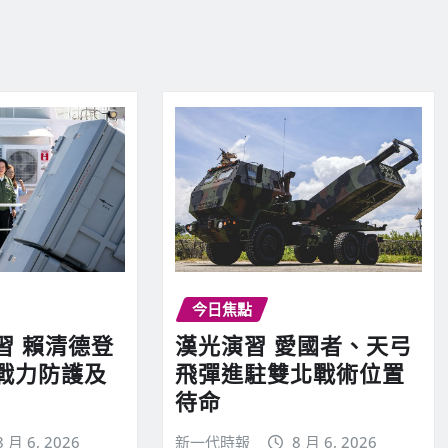
今日焦點
習 賴清德登
漢光演習 愛國者、天弓
戰力防護及
飛彈進駐雙北戰術位置
待命
8 月 6, 2026
新一代時報
8 月 6, 2026