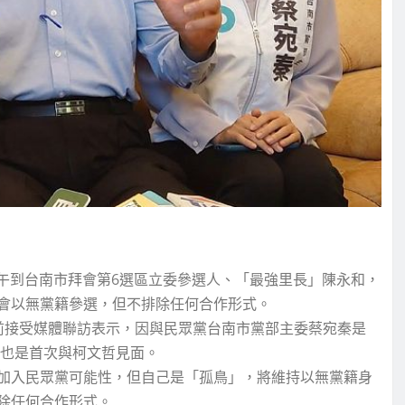
午到台南市拜會第6選區立委參選人、「最強里長」陳永和，
會以無黨籍參選，但不排除任何合作形式。
前接受媒體聯訪表示，因與民眾黨台南市黨部主委蔡宛秦是
，也是首次與柯文哲見面。
加入民眾黨可能性，但自己是「孤鳥」，將維持以無黨籍身
除任何合作形式。