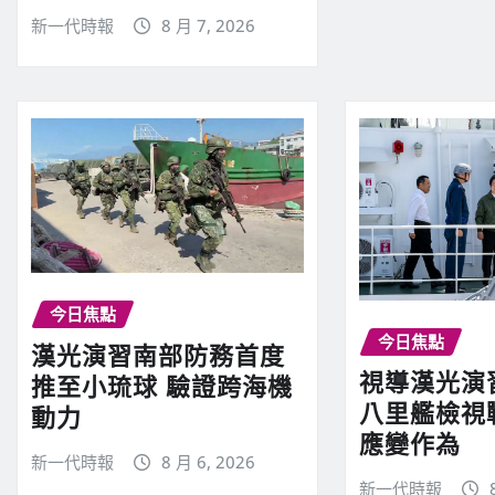
新一代時報
8 月 7, 2026
今日焦點
今日焦點
漢光演習南部防務首度
視導漢光演
推至小琉球 驗證跨海機
八里艦檢視
動力
應變作為
新一代時報
8 月 6, 2026
新一代時報