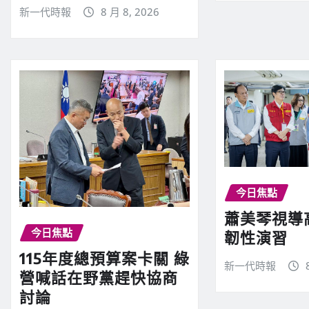
新一代時報
8 月 8, 2026
R
e
a
d
i
今日焦點
蕭美琴視導
今日焦點
n
韌性演習
115年度總預算案卡關 綠
新一代時報
營喊話在野黨趕快協商
g
討論