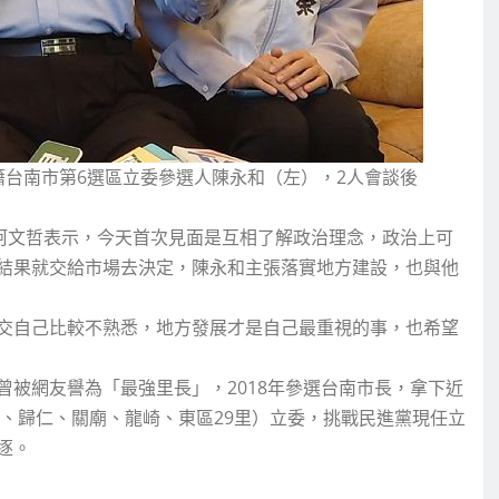
籍台南市第6選區立委參選人陳永和（左），2人會談後
，柯文哲表示，今天首次見面是互相了解政治理念，政治上可
結果就交給市場去決定，陳永和主張落實地方建設，也與他
交自己比較不熟悉，地方發展才是自己最重視的事，也希望
被網友譽為「最強里長」，2018年參選台南市長，拿下近
德、歸仁、關廟、龍崎、東區29里）立委，挑戰民進黨現任立
逐。