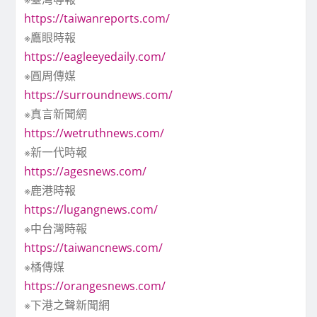
https://taiwanreports.com/
※鷹眼時報
https://eagleeyedaily.com/
※圓周傳媒
https://surroundnews.com/
※真言新聞網
https://wetruthnews.com/
※新一代時報
https://agesnews.com/
※鹿港時報
https://lugangnews.com/
※中台灣時報
https://taiwancnews.com/
※橘傳媒
https://orangesnews.com/
※下港之聲新聞網