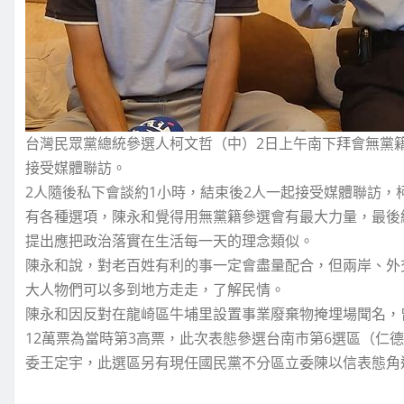
台灣民眾黨總統參選人柯文哲（中）2日上午南下拜會無黨
接受媒體聯訪。
2人隨後私下會談約1小時，結束後2人一起接受媒體聯訪
有各種選項，陳永和覺得用無黨籍參選會有最大力量，最後
提出應把政治落實在生活每一天的理念類似。
陳永和說，對老百姓有利的事一定會盡量配合，但兩岸、外
大人物們可以多到地方走走，了解民情。
陳永和因反對在龍崎區牛埔里設置事業廢棄物掩埋場聞名，曾
12萬票為當時第3高票，此次表態參選台南市第6選區（仁
委王定宇，此選區另有現任國民黨不分區立委陳以信表態角