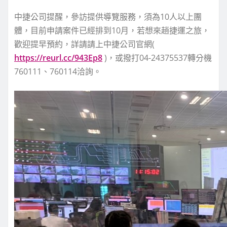
中捷公司提醒，參訪提供導覽服務，須為10人以上團
體，目前申請案件已經排到10月，若想來趟捷運之旅，
歡迎提早預約，詳請請上中捷公司官網(
https://reurl.cc/943Ep8
)，或撥打04-24375537轉分機
760111、760114洽詢。