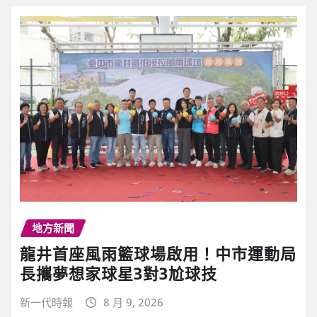
地方新聞
龍井首座風雨籃球場啟用！中市運動局
長攜夢想家球星3對3尬球技
新一代時報
8 月 9, 2026