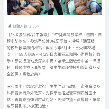
點閱人數:
2,354
【記者張品君/台中報導】台中捷運開放學校、機關、團
體申請參訪，參訪單位近8成是學校，堪稱「隱藏版」
的校外教學熱門地點，截至今年6月止，已受理28場
次、1158人參訪。今(29)日大雅區三和國小辦理校外教
學，參訪捷運站及搭乘中捷，讓學生體驗台中第一條捷
運，透過中捷人員導覽，讓學生認識捷運相關知識及安
全設備，寓教於樂。
三和國小老師廖雅淑說，學生們到市政府、市議會以及
科博館進行戶外教育，先從學校搭遊覽車到四維國小
站，再轉乘捷運到市政府站，經過中捷人員導覽，讓學
生學習到不少捷運知識。