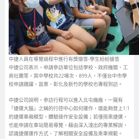
中捷人員在導覽過程中進行有獎徵答-學生紛紛搶答
中捷公司表示，申請參訪單位包括學校、政府機關、工
商社團等，其中學校共22場次、899人，不僅台中市學
校申請踴躍，苗栗、彰化及新竹的學校也專程到訪。
中捷公司說明，參訪行程可以進入北屯機廠，一窺有
「捷運大腦」之稱的行控中心如何運作，還能夠登上1:1
的捷運車廂模型，體驗操作安全設備；若僅搭乘捷運，
也能申請在車站簡易導覽，藉由深入淺出的專業解說，
認識捷運運作方式、了解相關安全設備及乘車規範。