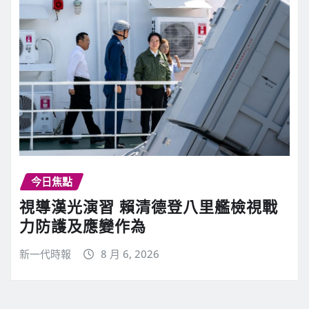
今日焦點
視導漢光演習 賴清德登八里艦檢視戰
力防護及應變作為
新一代時報
8 月 6, 2026