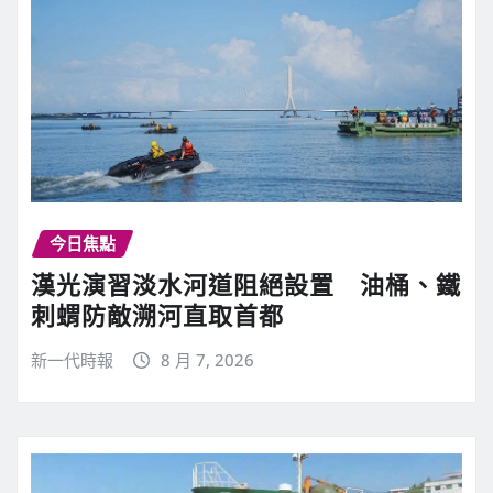
今日焦點
漢光演習淡水河道阻絕設置 油桶、鐵
刺蝟防敵溯河直取首都
新一代時報
8 月 7, 2026