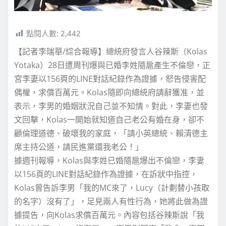
點閱人數:
2,442
【記者李瑞華/綜合報導】總統府發言人谷辣斯（Kolas
Yotaka）28日遭周刊爆與已婚李姓隨扈產生不倫戀，正
宮李妻以156頁的LINE對話紀錄作為證據，怒告侵害配
偶權，求償百萬元。Kolas隨即向總統府請辭獲准，並
表示，李男的婚姻狀況自己並不知情。對此，李妻也發
文回擊，Kolas一開始就知道自己老公有婚在身，卻不
顧倫理道德、破壞我的家庭，「請小英總統、賴清德主
席主持公道，請民進黨還我老公！」
據週刊報導，Kolas與李姓已婚隨扈爆出不倫戀，李妻
以156頁的LINE對話紀錄作為證據，在訴狀中指控，
Kolas曾告訴李男「我的MC來了，Lucy（計劃替小孩取
的名字）沒有了」，足見兩人有性行為，她將此做為證
據提告，向Kolas求償百萬元。內容包括谷辣斯說「我