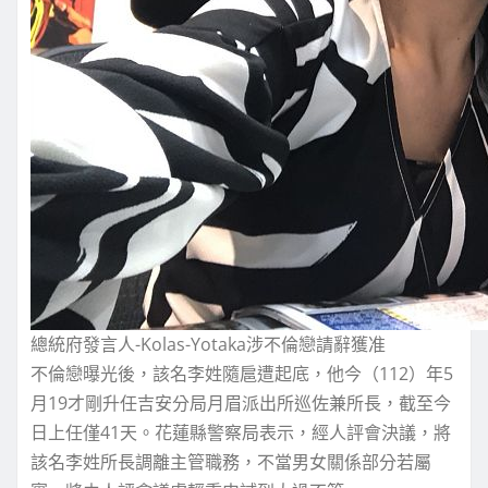
總統府發言人-Kolas-Yotaka涉不倫戀請辭獲准
不倫戀曝光後，該名李姓隨扈遭起底，他今（112）年5
月19才剛升任吉安分局月眉派出所巡佐兼所長，截至今
日上任僅41天。花蓮縣警察局表示，經人評會決議，將
該名李姓所長調離主管職務，不當男女關係部分若屬