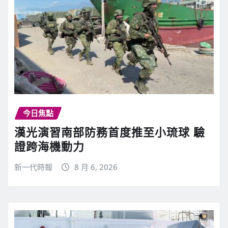
今日焦點
漢光演習南部防務首度推至小琉球 驗
證跨海機動力
新一代時報
8 月 6, 2026