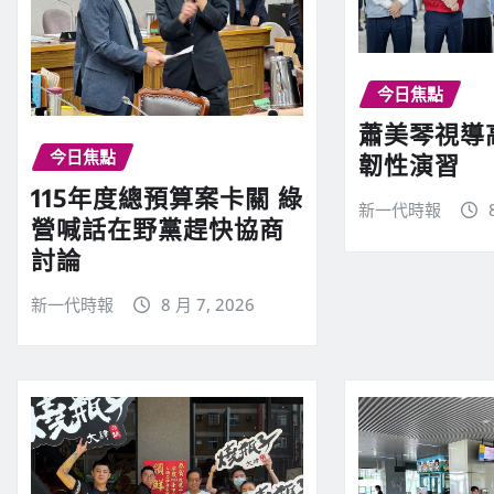
今日焦點
蕭美琴視導
今日焦點
韌性演習
115年度總預算案卡關 綠
新一代時報
營喊話在野黨趕快協商
討論
新一代時報
8 月 7, 2026