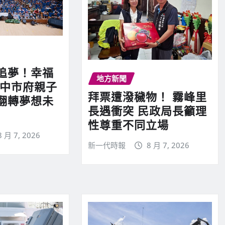
追夢！幸福
地方新聞
 中市府親子
拜票遭潑穢物！ 霧峰里
翻轉夢想未
長遇衝突 民政局長籲理
性尊重不同立場
8 月 7, 2026
新一代時報
8 月 7, 2026