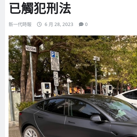
已觸犯刑法
新一代時報
6 月 28, 2023
0