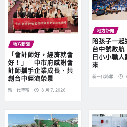
地方新聞
陪孩子一起
地方新聞
台中號啟航
「會計師好，經濟就會
日小小職人
好！」 中市府感謝會
來
計師攜手企業成長、共
新一代時報
創台中經濟榮景
新一代時報
8 月 7, 2026