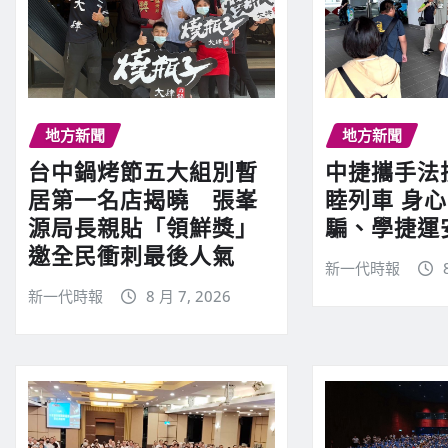
地方新聞
地方新聞
台中鍋烤節五大組別暫
中捷攜手法
居第一名店揭曉 張峯
睦列車 身
源局長親貼「領鮮獎」
騙、學捷運
邀全民衝刺最後人氣
新一代時報
新一代時報
8 月 7, 2026