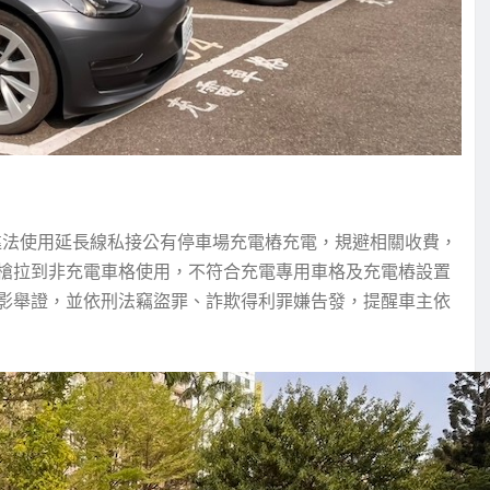
違法使用延長線私接公有停車場充電樁充電，規避相關收費，
槍拉到非充電車格使用，不符合充電專用車格及充電樁設置
影舉證，並依刑法竊盜罪、詐欺得利罪嫌告發，提醒車主依