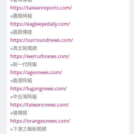
https://taiwanreports.com/
※鷹眼時報
https://eagleeyedaily.com/
※圓周傳媒
https://surroundnews.com/
※真言新聞網
https://wetruthnews.com/
※新一代時報
https://agesnews.com/
※鹿港時報
https://lugangnews.com/
※中台灣時報
https://taiwancnews.com/
※橘傳媒
https://orangesnews.com/
※下港之聲新聞網