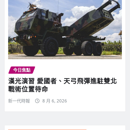
今日焦點
漢光演習 愛國者、天弓飛彈進駐雙北
戰術位置待命
新一代時報
8 月 6, 2026