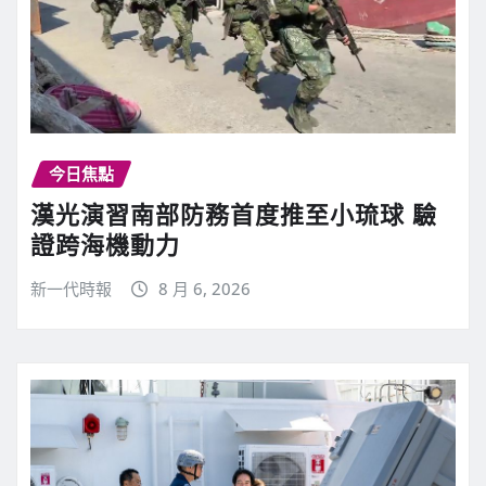
今日焦點
漢光演習南部防務首度推至小琉球 驗
證跨海機動力
新一代時報
8 月 6, 2026