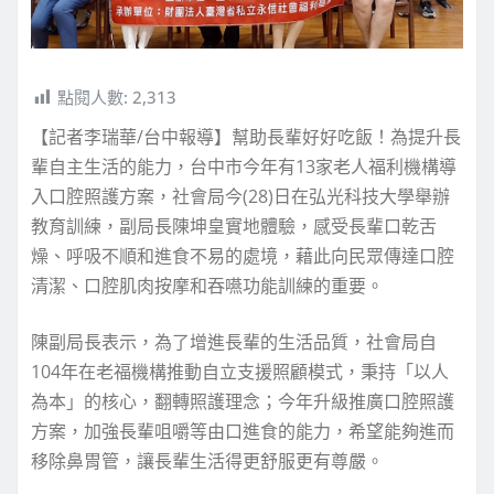
點閱人數:
2,313
【記者李瑞華/台中報導】幫助長輩好好吃飯！為提升長
輩自主生活的能力，台中市今年有13家老人福利機構導
入口腔照護方案，社會局今(28)日在弘光科技大學舉辦
教育訓練，副局長陳坤皇實地體驗，感受長輩口乾舌
燥、呼吸不順和進食不易的處境，藉此向民眾傳達口腔
清潔、口腔肌肉按摩和吞嚥功能訓練的重要。
陳副局長表示，為了增進長輩的生活品質，社會局自
104年在老福機構推動自立支援照顧模式，秉持「以人
為本」的核心，翻轉照護理念；今年升級推廣口腔照護
方案，加強長輩咀嚼等由口進食的能力，希望能夠進而
移除鼻胃管，讓長輩生活得更舒服更有尊嚴。