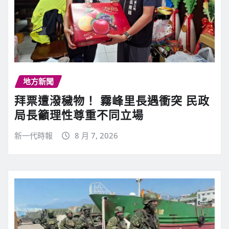
地方新聞
拜票遭潑穢物！ 霧峰里長遇衝突 民政
局長籲理性尊重不同立場
新一代時報
8 月 7, 2026