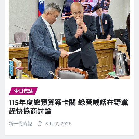
今日焦點
115年度總預算案卡關 綠營喊話在野黨
趕快協商討論
新一代時報
8 月 7, 2026