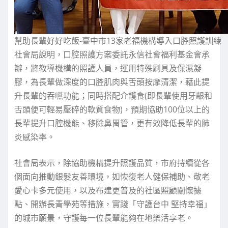
幫助長輩好好吃飯-臺中市13家老福機構導入口腔照護訓練
社會局說明，口腔照護方案委託永信社會福利基金會承
辦，將教導機構的照護人員，運用特殊刷具及保濕凝
膠，為長輩做深度的口腔肌肉與舌頭按摩清潔，藉此提
升長輩的吞嚥功能；同時搭配介護食(即長輩使用牙齦和
舌頭便可輕易壓碎的軟質食物)，預期協助100位以上的
長輩提升口腔機能、移除鼻胃管，更有效降低長輩的肺
炎感染率。
社會局表示，除協助機構提升照護品質，市府持續從各
個面向推動銀髮友善環境，如恢復老人健保補助、敬老
愛心卡多元使用，以及布建更普及的社區照顧關懷據
點、開辦長青學苑等措施，實踐「守護台中 堅持幸福」
的城市願景，守護每一位長輩能夠在地樂活享老。