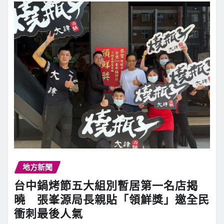
地方新聞
台中鍋烤節五大組別暫居第一名店揭
曉 張峯源局長親貼「領鮮獎」邀全民
衝刺最後人氣