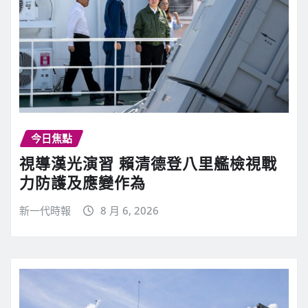
今日焦點
視導漢光演習 賴清德登八里艦檢視戰
力防護及應變作為
新一代時報
8 月 6, 2026