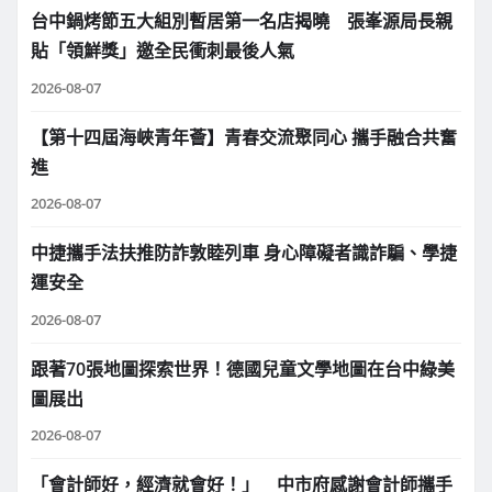
台中鍋烤節五大組別暫居第一名店揭曉 張峯源局長親
貼「領鮮獎」邀全民衝刺最後人氣
2026-08-07
【第十四屆海峽青年薈】青春交流聚同心 攜手融合共奮
進
2026-08-07
中捷攜手法扶推防詐敦睦列車 身心障礙者識詐騙、學捷
運安全
2026-08-07
跟著70張地圖探索世界！德國兒童文學地圖在台中綠美
圖展出
2026-08-07
「會計師好，經濟就會好！」 中市府感謝會計師攜手