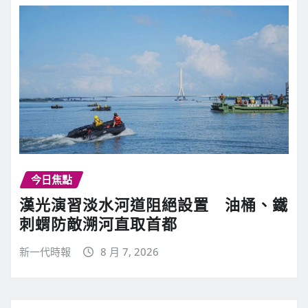
今日焦點
漢光演習淡水河道阻絕設置 油桶、鐵
刺蝟防敵溯河直取首都
新一代時報
8 月 7, 2026