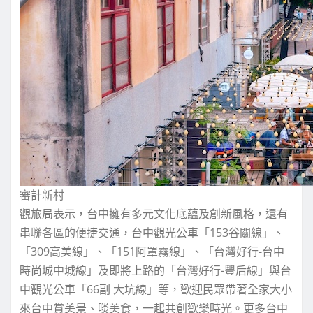
審計新村
觀旅局表示，台中擁有多元文化底蘊及創新風格，還有
串聯各區的便捷交通，台中觀光公車「153谷關線」、
「309高美線」、「151阿罩霧線」、「台灣好行-台中
時尚城中城線」及即將上路的「台灣好行-豐后線」與台
中觀光公車「66副 大坑線」等，歡迎民眾帶著全家大小
來台中賞美景、啖美食，一起共創歡樂時光。更多台中