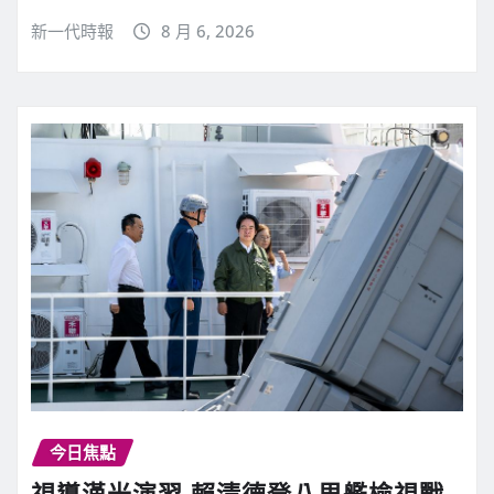
新一代時報
8 月 6, 2026
今日焦點
視導漢光演習 賴清德登八里艦檢視戰