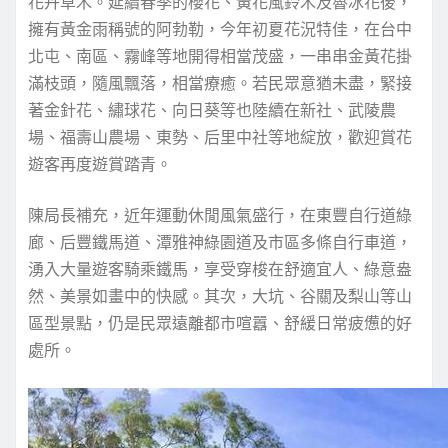
花卉草木。延續春季的櫻花、黃花風鈴木及魯冰花後，
擁有黃金雨稱號的阿勃勒，今年初夏花況特佳，在台中
北屯、南區、霧峰等地開得相當茂盛，一串串金黃花掛
滿枝頭，隨風飄落，相當療癒。若民眾意猶未盡，緊接
著金針花、繡球花、向日葵等也陸續在新社、武陵農
場、福壽山農場、東勢、后里中社等地綻放，歡迎賞花
遊客再度遊賞踏青。
陳局長補充，近年運動休閒風氣盛行，在東豐自行道綠
廊、后豐鐵馬道、潭雅神綠園道及市區多條自行車道，
湧入大量遊客騎乘鐵馬，享受穿梭在舒適宜人、綠意盎
然、美景如畫中的快感。其次，大坑、谷關及梨山等山
區型景點，仍是民眾遠離都市喧囂、舒緩日常疲憊的好
處所。