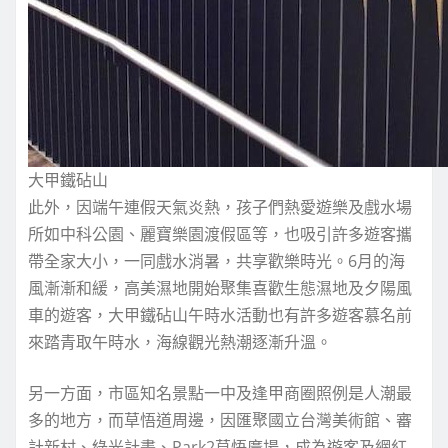
大甲鐵砧山
此外，因端午連假天氣炎熱，孩子們熱愛遊樂及戲水場
所如中科公園、麗寶樂園渡假區等，也吸引許多遊客攜
帶全家大小，一同戲水消暑，共享歡樂時光。6月的海
風漸漸和緩，高美濕地開始聚集喜歡生態濕地及夕陽風
車的遊客，大甲鐵砧山午時水活動也有許多遊客慕名前
來踏青取午時水，海線觀光熱潮逐漸升溫。
另一方面，市區知名景點一中及逢甲商圈照例是人潮最
多的地方，而草悟道周邊，因匯聚國立台灣美術館、審
計新村、綠光計畫、Park2草悟廣場，成為遊客及網紅