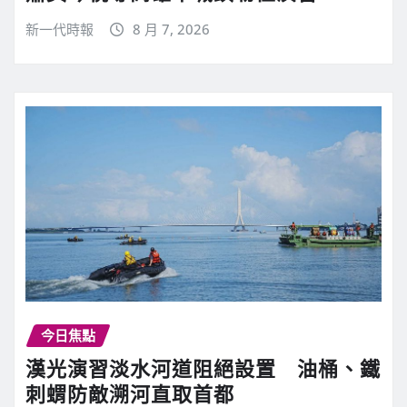
新一代時報
8 月 7, 2026
今日焦點
漢光演習淡水河道阻絕設置 油桶、鐵
刺蝟防敵溯河直取首都