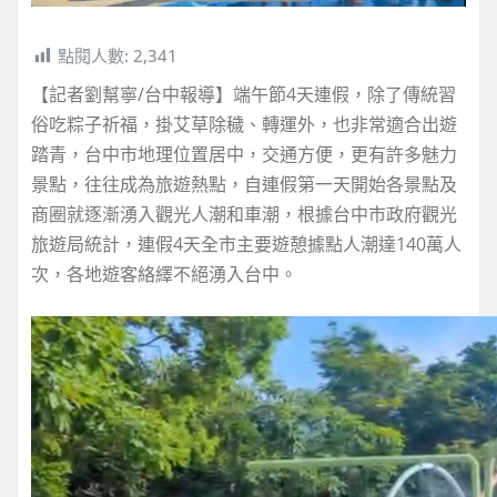
點閱人數:
2,341
【記者劉幫寧/台中報導】端午節4天連假，除了傳統習
俗吃粽子祈福，掛艾草除穢、轉運外，也非常適合出遊
踏青，台中市地理位置居中，交通方便，更有許多魅力
景點，往往成為旅遊熱點，自連假第一天開始各景點及
商圈就逐漸湧入觀光人潮和車潮，根據台中市政府觀光
旅遊局統計，連假4天全市主要遊憩據點人潮達140萬人
次，各地遊客絡繹不絕湧入台中。