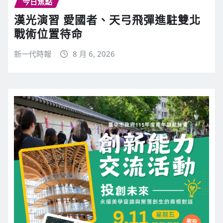
今日焦點
漢光演習 愛國者、天弓飛彈進駐雙北
戰術位置待命
新一代時報
8 月 6, 2026