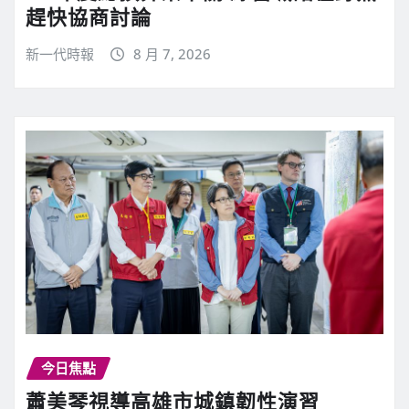
趕快協商討論
新一代時報
8 月 7, 2026
今日焦點
蕭美琴視導高雄市城鎮韌性演習