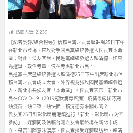
點閱人數:
2,239
【記者吳靜/綜合報導】信賴台灣之友會壓軸場25日下午
在新北市登場，直攻對手國民黨總統參選人侯友宜本命
區；對此，侯友宜說，民進黨總統參選人賴清德一切只
為選舉、政治考量，沒在考慮新北市民。
民進黨主席暨總統參選人賴清德25日下午出席新北市信
賴台灣之友會成立大會，外界視為強攻國民黨總統參選
人、新北市長侯友宜「本命區」。侯友宜表示，新北市
民在COVID-19（2019冠狀病毒疾病）疫情最嚴峻時刻
缺疫苗、缺口罩、缺快篩，賴清德有來關心嗎？
侯友宜25日到彰化縣鹿港鎮進行「新北、彰化縣市交流
參訪」，媒體問及信賴台灣之友會最終場在新北市成
立，是否叫陣意味濃厚，侯友宜接受媒體聯訪說，賴清