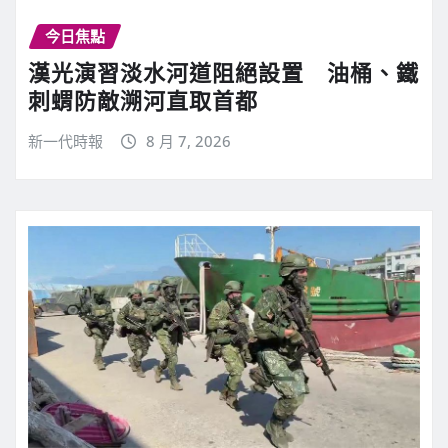
今日焦點
漢光演習淡水河道阻絕設置 油桶、鐵
刺蝟防敵溯河直取首都
新一代時報
8 月 7, 2026