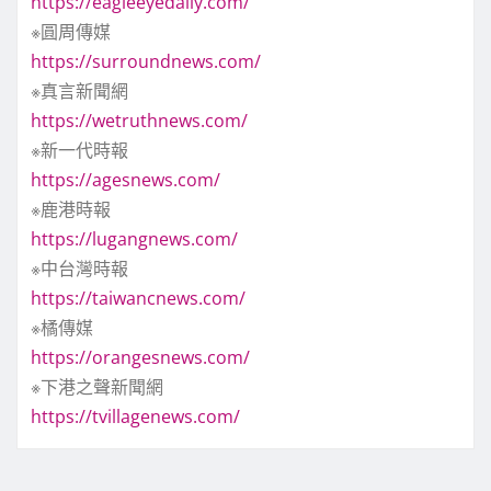
https://eagleeyedaily.com/
※圓周傳媒
https://surroundnews.com/
※真言新聞網
https://wetruthnews.com/
※新一代時報
https://agesnews.com/
※鹿港時報
https://lugangnews.com/
※中台灣時報
https://taiwancnews.com/
※橘傳媒
https://orangesnews.com/
※下港之聲新聞網
https://tvillagenews.com/