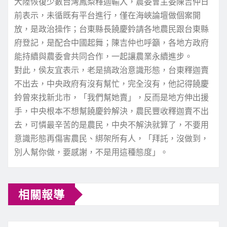
大陸恢復少數台灣鳳梨釋迦輸入，農委會主委陳吉仲日
前表示，未循既有平台進行，僅在海峽論壇做個案開
放，是政治操作；台東縣長饒慶鈴請各地農民跟台東縣
府登記，是配合中國起舞；陳吉仲也呼籲，各地方政府
能持續與農委會共同合作，一起讓農業永續進步。
對此，侯友宜表示，老是搞政治意識形態，台東釋迦賣
不出去，中央政府有沒有幫忙，完全沒有，他記得饒慶
鈴曾來找新北市，「我們幫她賣」，反而是地方伸出援
手，中央根本不想幫饒慶鈴解決，農民豐收釋迦賣不出
去，可憐最辛苦的是農民，中央不解決就算了，不要用
意識形態再傷害農民、綁架所有人，「拜託，沒做到，
別人幫你做，要感謝，不是用這種態度」。
相關報導