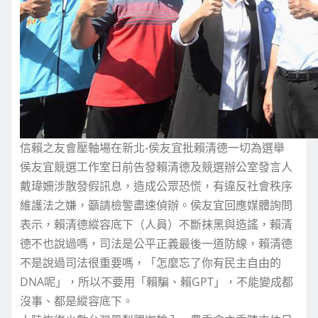
信賴之友會壓軸場在新北-侯友宜批賴清德一切為選舉
侯友宜競選工作室日前告發賴清德及競選辦公室發言人
戴瑋姍涉散發假訊息，造成公眾恐慌，有違反社會秩序
維護法之嫌，籲請檢警盡速偵辦。侯友宜回應媒體詢問
表示，賴清德縱容底下（人員）不斷抹黑與造謠，賴清
德不也說過嗎，司法是公平正義最後一道防線，賴清德
不是說過司法很重要嗎，「怎麼忘了你有民主自由的
DNA呢」，所以不要用「賴騙、賴GPT」，不能變成都
沒事、都是縱容底下。