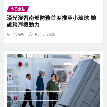
今日焦點
漢光演習南部防務首度推至小琉球 驗
證跨海機動力
新一代時報
8 月 6, 2026