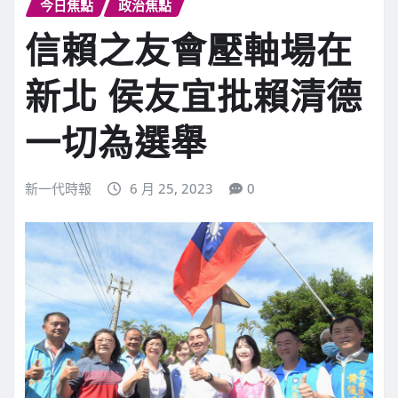
今日焦點
政治焦點
信賴之友會壓軸場在
新北 侯友宜批賴清德
一切為選舉
新一代時報
6 月 25, 2023
0