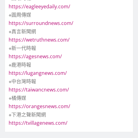
https://eagleeyedaily.com/
※圓周傳媒
https://surroundnews.com/
※真言新聞網
https://wetruthnews.com/
※新一代時報
https://agesnews.com/
※鹿港時報
https://lugangnews.com/
※中台灣時報
https://taiwancnews.com/
※橘傳媒
https://orangesnews.com/
※下港之聲新聞網
https://tvillagenews.com/