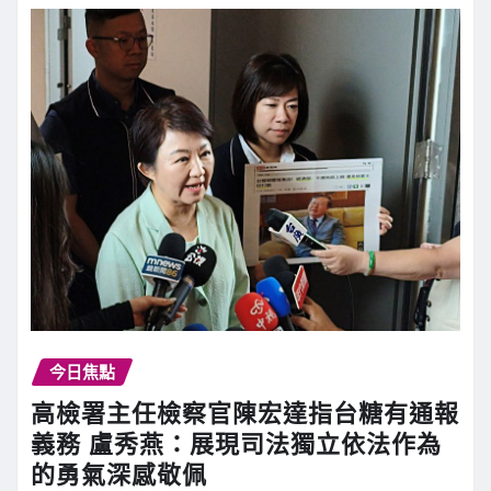
今日焦點
高檢署主任檢察官陳宏達指台糖有通報
義務 盧秀燕：展現司法獨立依法作為
的勇氣深感敬佩