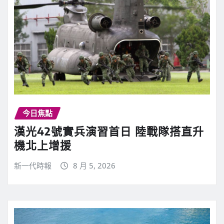
今日焦點
漢光42號實兵演習首日 陸戰隊搭直升
機北上增援
新一代時報
8 月 5, 2026