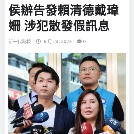
侯辦告發賴清德戴瑋
姍 涉犯散發假訊息
新一代時報
6 月 24, 2023
0