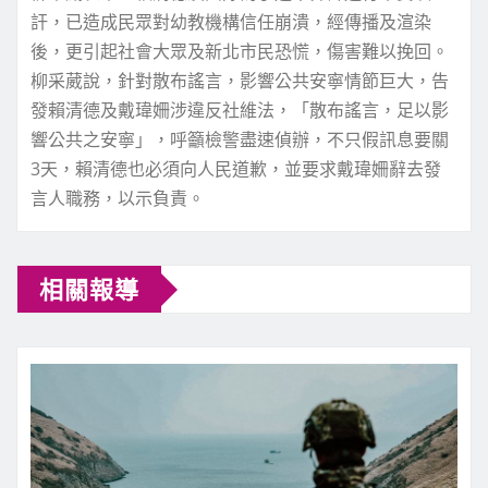
訐，已造成民眾對幼教機構信任崩潰，經傳播及渲染
後，更引起社會大眾及新北市民恐慌，傷害難以挽回。
柳采葳說，針對散布謠言，影響公共安寧情節巨大，告
發賴清德及戴瑋姍涉違反社維法，「散布謠言，足以影
響公共之安寧」，呼籲檢警盡速偵辦，不只假訊息要關
3天，賴清德也必須向人民道歉，並要求戴瑋姍辭去發
言人職務，以示負責。
相關報導