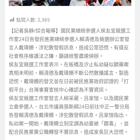
點閱人數:
2,365
【記者吳靜/綜合報導】國民黨總統參選人侯友宜競選工
作室24日告發民進黨總統參選人賴清德及競選辦公室發
言人戴瑋姍，涉犯散發假訊息，造成公眾恐慌，有違反
社會秩序維護法之嫌，籲請檢警盡速偵辦。
侯友宜競選工作室表示，在板橋及汐止私幼疑似餵藥案
真相未明前，賴清德及戴瑋姍不斷公然散播謠言，製造
恐慌，戴瑋姍的發文並在日前被民進黨政府認證的「打
假平台」台灣事實查核中心確認為不實資訊。
侯友宜競選工作室發言人柳采葳、呂家愷，以及國民黨
立委參選人、台北市議員張斯綱24日前往中正一警分局
告發賴清德及戴瑋姍，涉犯散發假訊息。呂家愷指出，
私幼案一開始，戴瑋姍立刻定調為幼童被「餵毒」，並
配合民進黨黨公職轉發不實訊息，造成家長巨大恐慌。