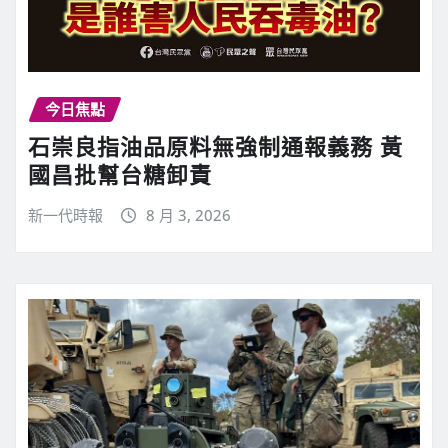
今日焦點
石崇良指油品原料無強制通報義務 黃
國昌批幫台糖卸責
新一代時報
8 月 3, 2026