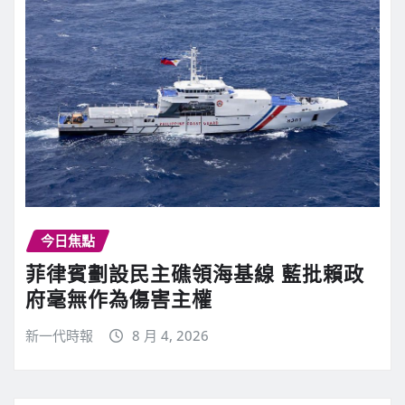
今日焦點
菲律賓劃設民主礁領海基線 藍批賴政
府毫無作為傷害主權
新一代時報
8 月 4, 2026