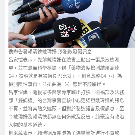
侯辦告發賴清德戴瑋姍-涉犯散發假訊息
呂家愷表示，先前戴瑋姍在臉書上貼出一張尿液檢測
單，並在毫無科學根據下稱「藥物濃度檢測結果高達
64，證明就是有被餵食巴比妥」，刻意忽略64（-）為
檢測陰性事實，並扭曲為（-）應是不該驗出。
呂家愷說，隨後眾多醫學專家跳出打臉，衛福部及法務
部「雙認證」的台灣事實查核中心更認證戴瑋姍的訊息
不實，並將其貼文遮蔽，但對於製造謠言及假訊息，至
今戴瑋姍及賴清德都無任何道歉及反省，絲毫沒有政治
人物的基本道德。
柳采葳表示，賴清德及團隊為了選舉算計進行不實攻