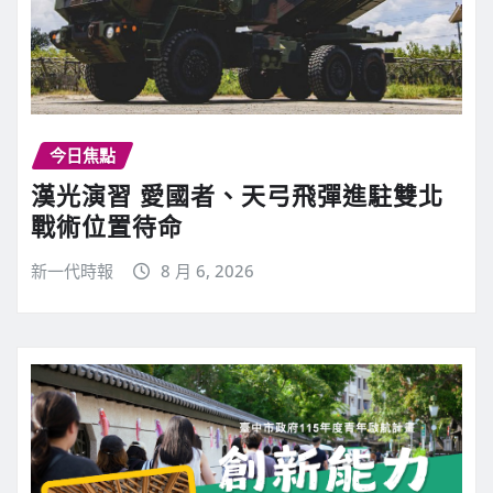
今日焦點
漢光演習 愛國者、天弓飛彈進駐雙北
戰術位置待命
新一代時報
8 月 6, 2026