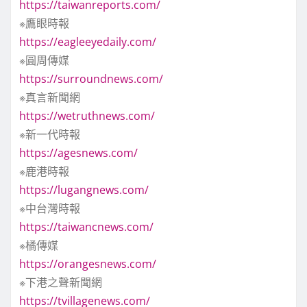
https://taiwanreports.com/
※鷹眼時報
https://eagleeyedaily.com/
※圓周傳媒
https://surroundnews.com/
※真言新聞網
https://wetruthnews.com/
※新一代時報
https://agesnews.com/
※鹿港時報
https://lugangnews.com/
※中台灣時報
https://taiwancnews.com/
※橘傳媒
https://orangesnews.com/
※下港之聲新聞網
https://tvillagenews.com/