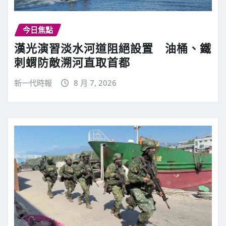
今日焦點
漢光演習淡水河道阻絕設置 油桶、鐵
刺蝟防敵溯河直取首都
新一代時報
8 月 7, 2026