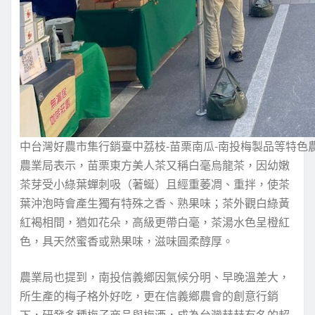
中台灣好農市集行銷臺中荔枝-苗栗南瓜-南投梅製品等特色
農業局表示，苗栗東方美人茶又稱白毫烏龍茶，因幼嫩
茶芽受小綠葉蟬刺吸（著蜒）且經重萎凋、重拌，使茶
葉沖泡時會產生獨有特殊之香、熟果味；茶外觀白綠黃
紅褐相間，猶如花朵，高級更帶白毫，茶湯水色呈橙紅
色，具天然蜜香或熟果味，滋味圓柔醇厚。
農業局也提到，南投信義鄉因氣候分明、早晚溫差大，
所生產的梅子格外好吃，更在信義鄉農會的創意行銷