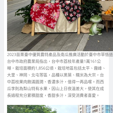
2023苗栗臺中優質農特產品及南瓜推廣活動於臺中市草悟
台中市政府農業局指出，台中市荔枝年產量1萬161公
噸，栽培面積約1,856公頃，栽培地區包括太平、霧峰、
大里、神岡、北屯等區，品種以黑葉、糯米為大宗，台
中荔枝果肉飽滿圓潤、香濃多汁，值得一再品嚐。而西
瓜李則為梨山特有水果，因山上日夜溫差大，使其在成
長過程充分累積甜度，香甜多汁，深受消費者喜愛。