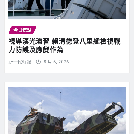
今日焦點
視導漢光演習 賴清德登八里艦檢視戰
力防護及應變作為
新一代時報
8 月 6, 2026