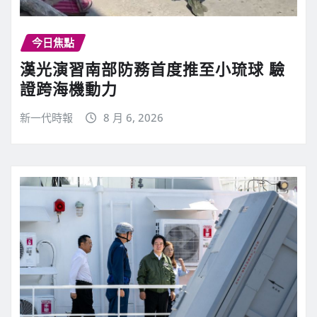
今日焦點
漢光演習南部防務首度推至小琉球 驗
證跨海機動力
新一代時報
8 月 6, 2026