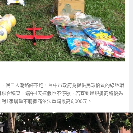
點，假日人潮絡繹不絕，台中市政府為提供民眾優質的綠地環
日聯合稽查，端午4天連假也不停歇，若查到違規攤商將優先
1家屢勸不聽攤商依法重罰最高6,000元。