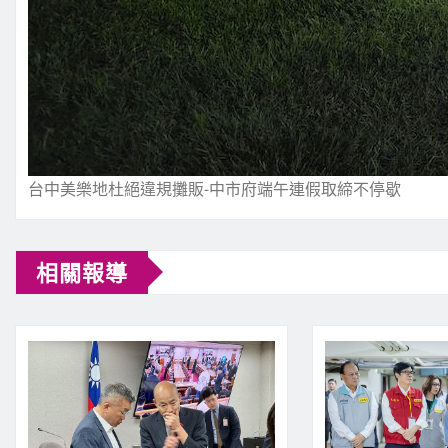
台中美樂地杜絕違規攤販-中市府端午連假取締不停歇
相關報導