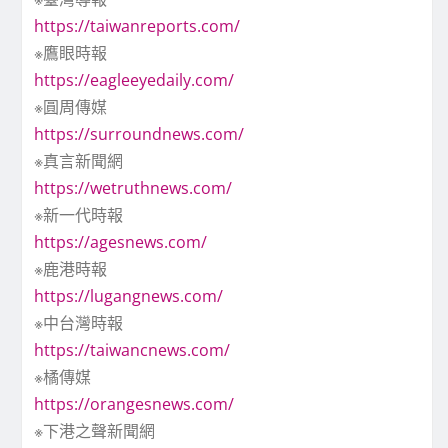
https://taiwanreports.com/
※鷹眼時報
https://eagleeyedaily.com/
※圓周傳媒
https://surroundnews.com/
※真言新聞網
https://wetruthnews.com/
※新一代時報
https://agesnews.com/
※鹿港時報
https://lugangnews.com/
※中台灣時報
https://taiwancnews.com/
※橘傳媒
https://orangesnews.com/
※下港之聲新聞網