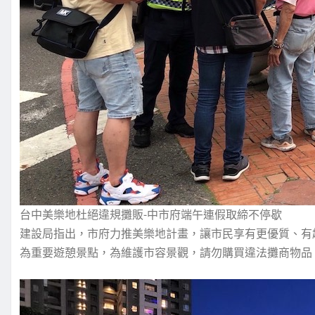
台中美樂地杜絕違規攤販-中市府端午連假取締不停歇
建設局指出，市府力推美樂地計畫，讓市民享有更優質、有
為重要遊憩景點，為維護市容景觀，請勿購買違法攤商物品