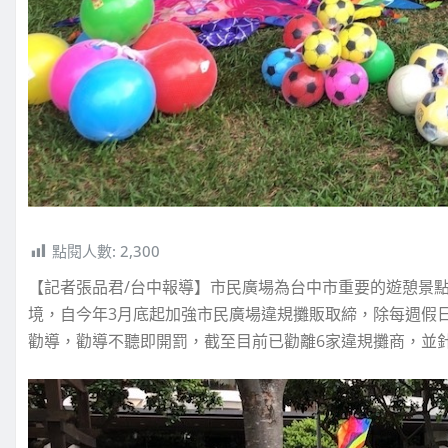
點閱人數:
2,300
【記者張品君/台中報導】市民廣場為台中市重要的遊憩景
境，自今年3月底起加強市民廣場違規攤販取締，除每週假
勸導，勸導不聽即開罰，截至目前已勸離6家違規攤商，並針對