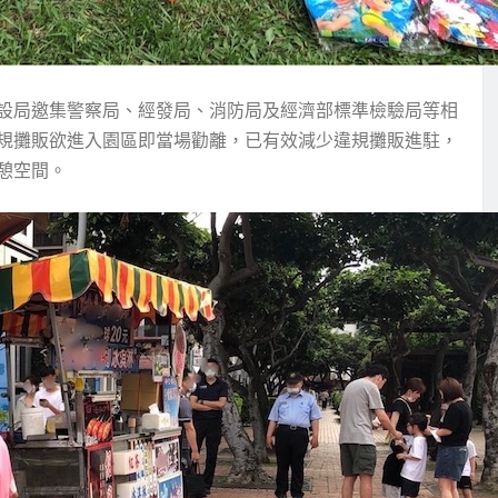
設局邀集警察局、經發局、消防局及經濟部標準檢驗局等相
規攤販欲進入園區即當場勸離，已有效減少違規攤販進駐，
憩空間。