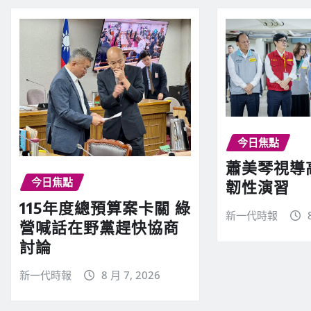
今日焦點
蕭美琴視導
今日焦點
韌性演習
115年度總預算案卡關 綠
新一代時報
營喊話在野黨趕快協商
討論
新一代時報
8 月 7, 2026