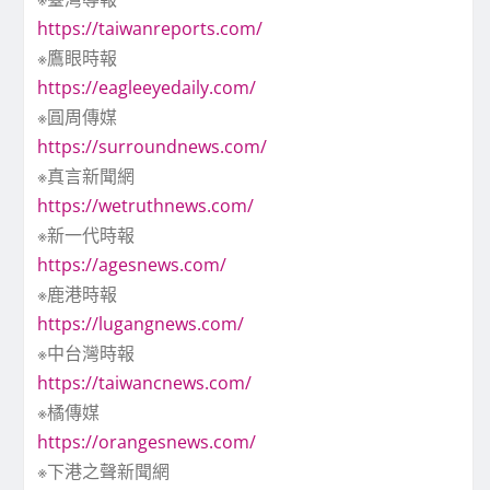
https://taiwanreports.com/
※鷹眼時報
https://eagleeyedaily.com/
※圓周傳媒
https://surroundnews.com/
※真言新聞網
https://wetruthnews.com/
※新一代時報
https://agesnews.com/
※鹿港時報
https://lugangnews.com/
※中台灣時報
https://taiwancnews.com/
※橘傳媒
https://orangesnews.com/
※下港之聲新聞網