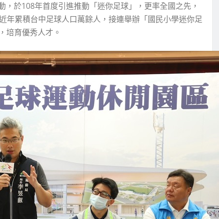
動，於108年首度引進推動「迷你足球」，更率全國之先，
，近年累積台中足球人口萬餘人，接連舉辦「國民小學迷你足
事，培育優秀人才。