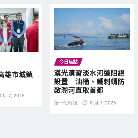
今日焦點
漢光演習淡水河道阻絕
高雄市城鎮
設置 油桶、鐵刺蝟防
敵溯河直取首都
8 月 7, 2026
新一代時報
8 月 7, 2026