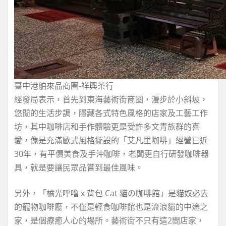
臺中港舶來品商圈-祥興茶行
經發局表示，首先到東海藝術街商圈，漫步於小斜坡，
悠閒的生活步調，隱藏各式特色風格的店家及工藝工作
坊，其中咖啡店和手作體驗更是受許多文青族群的喜
愛，像是充滿歐式風格擺設的「艾凡里咖啡」經營已近
30年，有平價美食及手沖咖啡，老闆更自行研發咖啡器
具，就是要讓民眾品嘗到最佳風味。
另外，「橘光呼嚕 x 背包 Cat 貓の咖啡館」是貓奴必去
的寵物咖啡廳，不僅是輕食咖啡館也是流浪貓的中途之
家，是個療癒人心的場所。藝術街不只有這2間店家，