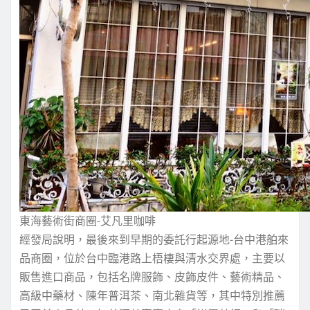
東海藝術街商圈-艾凡里咖啡
經發局說明，最後來到早期的委託行起源地-台中港舶來
品商圈，位於台中臨港路上梧棲與清水交界處，主要以
販售進口商品，包括名牌服飾、皮飾皮件、藝術精品、
高級中藥材、陳年普洱茶、南北雜貨等，其中特別推薦