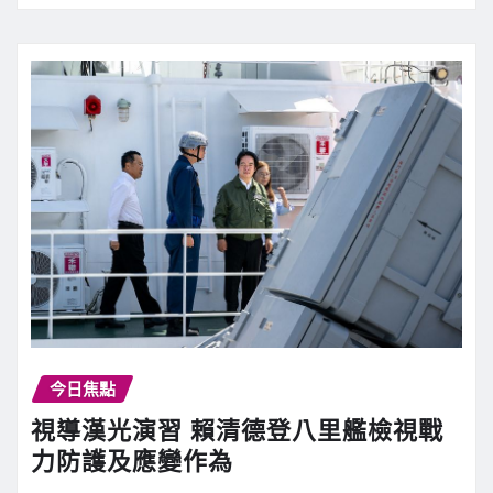
今日焦點
視導漢光演習 賴清德登八里艦檢視戰
力防護及應變作為