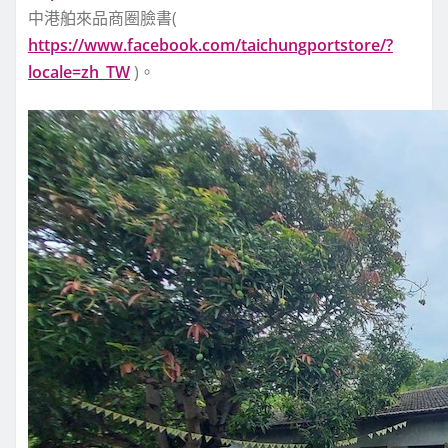
中港舶來品商圈臉書(
https://www.facebook.com/taichungportstore/?
locale=zh_TW
)。