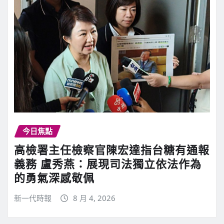
今日焦點
高檢署主任檢察官陳宏達指台糖有通報
義務 盧秀燕：展現司法獨立依法作為
的勇氣深感敬佩
新一代時報
8 月 4, 2026