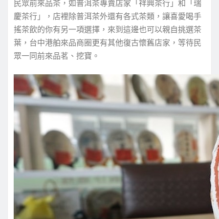
民眾前來品茶，如普洱茶專賣店家「祥興茶行」和「瑞
慶茶行」，店裡除普洱茶外還有各式茶類，讓喜愛喝手
搖茶飲的你有另一項選擇，來到這邊也可以親自挑選茶
葉，台中港舶來品商圈更有其他復古懷舊店家，等待民
眾一同前來品茗、挖寶。