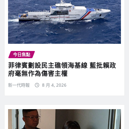
今日焦點
菲律賓劃設民主礁領海基線 藍批賴政
府毫無作為傷害主權
新一代時報
8 月 4, 2026