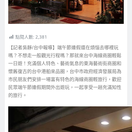
點閱人數:
2,381
【記者吳靜/台中報導】端午節連假還在煩惱去哪裡玩
嗎？不想走一般觀光行程嗎？那就來台中海線商圈輕鬆
一日遊！充滿個人特色、藝術氣息的東海藝術街商圈和
懷舊復古的台中港舶來品圈，台中市政府經濟發展局為
市民朋友們安排一場富有特色的海線商圈輕旅行，歡迎
民眾端午節連假期間外出遊玩，一起享受一趟充滿知性
的旅行。