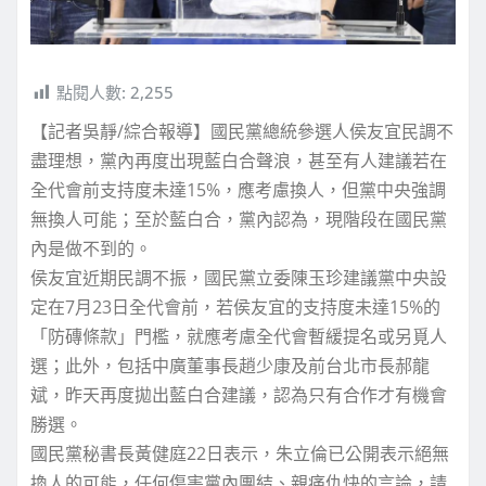
點閱人數:
2,255
【記者吳靜/綜合報導】國民黨總統參選人侯友宜民調不
盡理想，黨內再度出現藍白合聲浪，甚至有人建議若在
全代會前支持度未達15%，應考慮換人，但黨中央強調
無換人可能；至於藍白合，黨內認為，現階段在國民黨
內是做不到的。
侯友宜近期民調不振，國民黨立委陳玉珍建議黨中央設
定在7月23日全代會前，若侯友宜的支持度未達15%的
「防磚條款」門檻，就應考慮全代會暫緩提名或另覓人
選；此外，包括中廣董事長趙少康及前台北市長郝龍
斌，昨天再度拋出藍白合建議，認為只有合作才有機會
勝選。
國民黨秘書長黃健庭22日表示，朱立倫已公開表示絕無
換人的可能，任何傷害黨內團結、親痛仇快的言論，請