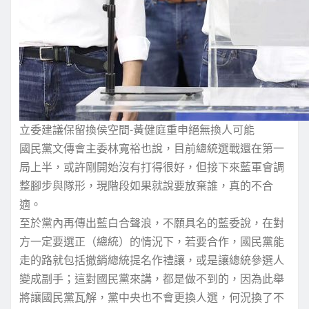
立委建議保留換侯空間-黃健庭重申絕無換人可能
國民黨文傳會主委林寬裕也說，目前總統選戰還在第一
局上半，或許剛開始沒有打得很好，但接下來藍軍會調
整腳步與隊形，現階段如果就說要放棄誰，真的不合
適。
至於黨內再傳出藍白合聲浪，不願具名的藍委說，在對
方一定要選正（總統）的情況下，若要合作，國民黨能
走的路就包括撤銷總統提名作禮讓，或是讓總統參選人
變成副手；這對國民黨來講，都是做不到的，因為此舉
將讓國民黨瓦解，黨中央也不會更換人選，何況換了不