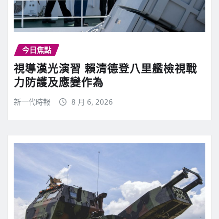
今日焦點
視導漢光演習 賴清德登八里艦檢視戰
力防護及應變作為
新一代時報
8 月 6, 2026