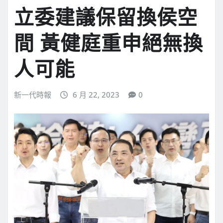
立委建議保留換侯空
間 黃健庭重申絕無換
人可能
新一代時報
6 月 22, 2023
0