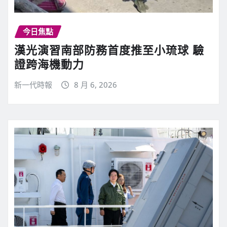
今日焦點
漢光演習南部防務首度推至小琉球 驗
證跨海機動力
新一代時報
8 月 6, 2026