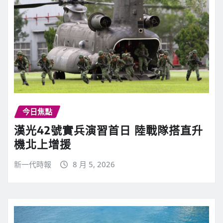
今日焦點
漢光42號實兵演習首日 陸戰隊搭直升
機北上增援
新一代時報
8 月 5, 2026