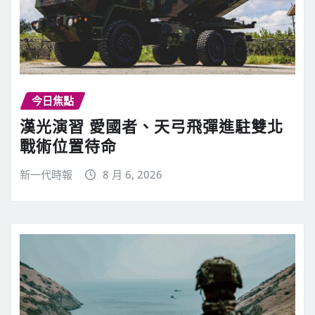
今日焦點
漢光演習 愛國者、天弓飛彈進駐雙北
戰術位置待命
新一代時報
8 月 6, 2026