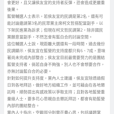
會更好，且又讓侯友宜的支持者反彈，恐會造成更嚴重
後果。
藍營輔選人士表示，若侯友宜的民調是第2名，還有可
能討論邀請第3名的民眾黨主席柯文哲搭配當副手，以
下架民進黨為訴求；但現在柯文哲民調第2，除非國民
黨願意當副手，不然怎會有藍白合的討論空間。
這位輔選人士說，現距離大選還有一段時間，過去幾份
民調顯示，侯友宜在藍營的支持度都只有6、7成，意味
著尚未完成內部整合；侯友宜目前最需要努力的是團結
藍營支持者，倘若自身不夠強，別人也不會想要合作，
亦無討論藍白合的必要。
針對如何提升支持度，黨內人士建議，侯友宜除透過假
日到各地拜訪，做好地方組織工作，並可藉由在各地懇
託時，順勢提出有感政策以爭取支持；且對各地藍營重
量級人士，要多花心思親自去懇託拜訪，都會有助藍營
內部的團結整合。
黨內人士指出，空戰部分則需花費心思，包括議題掌