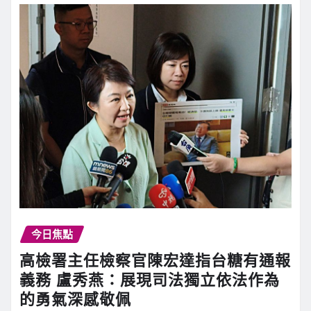
今日焦點
高檢署主任檢察官陳宏達指台糖有通報
義務 盧秀燕：展現司法獨立依法作為
的勇氣深感敬佩