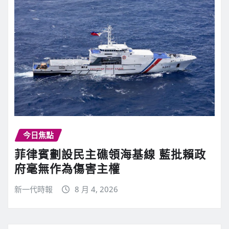
今日焦點
菲律賓劃設民主礁領海基線 藍批賴政
府毫無作為傷害主權
新一代時報
8 月 4, 2026