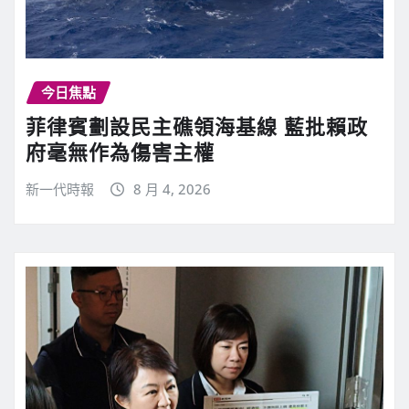
今日焦點
菲律賓劃設民主礁領海基線 藍批賴政
府毫無作為傷害主權
新一代時報
8 月 4, 2026