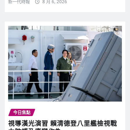
新一代時報
8 月 6, 2026
今日焦點
視導漢光演習 賴清德登八里艦檢視戰