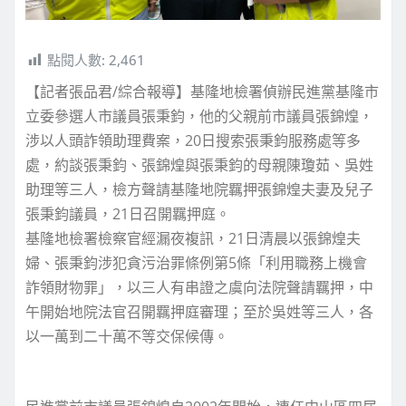
點閱人數:
2,461
【記者張品君/綜合報導】基隆地檢署偵辦民進黨基隆市
立委參選人市議員張秉鈞，他的父親前市議員張錦煌，
涉以人頭詐領助理費案，20日搜索張秉鈞服務處等多
處，約談張秉鈞、張錦煌與張秉鈞的母親陳瓊茹、吳姓
助理等三人，檢方聲請基隆地院羈押張錦煌夫妻及兒子
張秉鈞議員，21日召開羈押庭。
基隆地檢署檢察官經漏夜複訊，21日清晨以張錦煌夫
婦、張秉鈞涉犯貪污治罪條例第5條「利用職務上機會
詐領財物罪」，以三人有串證之虞向法院聲請羈押，中
午開始地院法官召開羈押庭審理；至於吳姓等三人，各
以一萬到二十萬不等交保候傳。