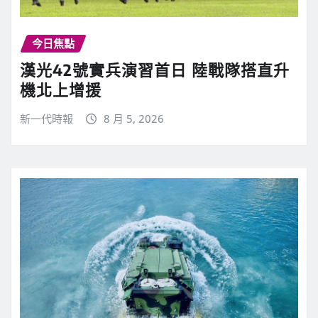
今日焦點
漢光42號實兵演習首日 陸戰隊搭直升
機北上增援
新一代時報
8 月 5, 2026