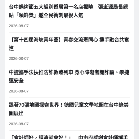
台中鍋烤節五大組別暫居第一名店揭曉 張峯源局長親
貼「領鮮獎」邀全民衝刺最後人氣
2026-08-07
【第十四屆海峽青年薈】青春交流聚同心 攜手融合共奮
進
2026-08-07
中捷攜手法扶推防詐敦睦列車 身心障礙者識詐騙、學捷
運安全
2026-08-07
跟著70張地圖探索世界！德國兒童文學地圖在台中綠美
圖展出
2026-08-07
「會計師好，經濟就會好！」 中市府感謝會計師攜手