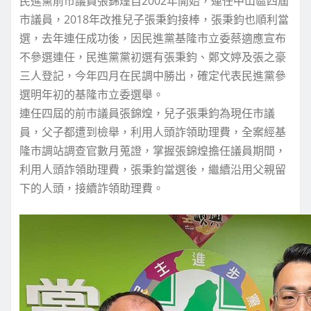
民進黨前市議員張錦煌自2002年開始，連任中山區四屆
市議員，2018年改推兒子張秉鈞接棒，張秉鈞也順利當
選，去年連任成功後，因民進黨基隆市立委蔡適應宣布
不參選連任，民進黨黨初選有張秉鈞、鄭文婷及張之豪
三人登記，今年四月在民調中勝出，確定代表民進黨參
選明年初的基隆市立委選舉。
連任四屆的前市議員張錦煌，兒子張秉鈞為現任市議
員，父子都遭到檢舉，利用人頭詐領助理費，全案經基
隆市調站調查官數月蒐證，掌握張錦煌擔任議員期間，
利用人頭詐領助理費，張秉鈞當選後，繼續沿用父親留
下的人頭，接續詐領助理費。