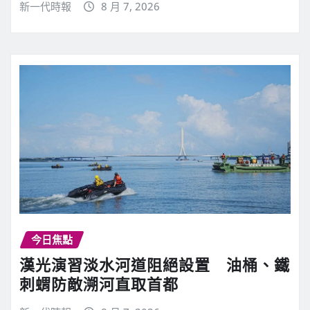
新一代時報
8 月 7, 2026
今日焦點
漢光演習淡水河道阻絕設置 油桶、鐵
刺蝟防敵溯河直取首都