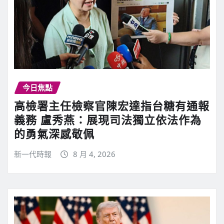
今日焦點
高檢署主任檢察官陳宏達指台糖有通報
義務 盧秀燕：展現司法獨立依法作為
的勇氣深感敬佩
新一代時報
8 月 4, 2026