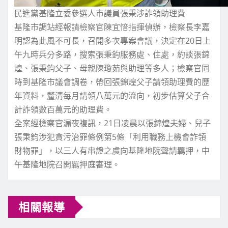
民進黨基隆立委參選人市議員張秉涉詐領助理費
基隆市調站經報請檢察官陳宜愔指揮偵辦，檢察長李嘉
明認為此風不可長，召開多次專案會議，決定在20日上
午九時兵分多路，搜索張秉鈞服務處、住處，約談張錦
煌、張秉鈞父子、母親陳瓊茹與助理等多人；檢察官同
時到基隆市議會調卷，帶回張錦煌父子請領助理費的歷
年資料，釐清每月請領八萬元的流向，初步估算父子合
計詐領數百萬元的助理費。
全案經檢察官漏夜複訊，21日凌晨以張錦煌夫婦、兒子
張秉鈞涉犯貪污治罪條例第5條「利用職務上機會詐領
財物罪」，以三人有串證之虞向基隆地院聲請羈押，中
午基隆地院召開羈押庭審理。
相關報導