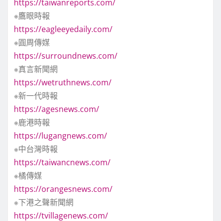
https://taiwanreports.com/
※鷹眼時報
https://eagleeyedaily.com/
※圓周傳媒
https://surroundnews.com/
※真言新聞網
https://wetruthnews.com/
※新一代時報
https://agesnews.com/
※鹿港時報
https://lugangnews.com/
※中台灣時報
https://taiwancnews.com/
※橘傳媒
https://orangesnews.com/
※下港之聲新聞網
https://tvillagenews.com/