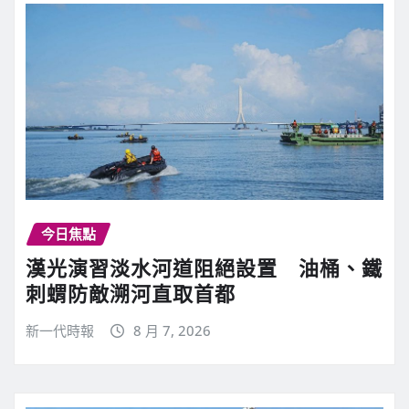
今日焦點
漢光演習淡水河道阻絕設置 油桶、鐵
刺蝟防敵溯河直取首都
新一代時報
8 月 7, 2026