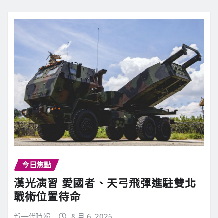
今日焦點
漢光演習 愛國者、天弓飛彈進駐雙北
戰術位置待命
新一代時報
8 月 6, 2026