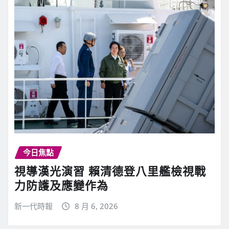
今日焦點
視導漢光演習 賴清德登八里艦檢視戰
力防護及應變作為
新一代時報
8 月 6, 2026