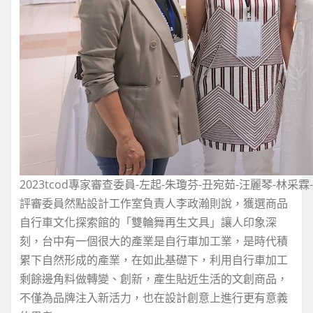
2023tcod專家審查委員-左起-朱瓊芬-丑宛茹-汪麗琴-林采霖
評審委員然點設計工作室負責人李政瀚則說，獲選商品
自行車文化探索館的「雙輪舞再生文具」讓人印象深
刻，台中有一個很大的產業是自行車加工業，是時代積
累下自然形成的產業，在如此基礎下，利用自行車加工
剩餘邊角料做轉變、創新，產生貼近生活的文創商品，
不僅為品牌注入新活力，也在設計創意上進行更有意義