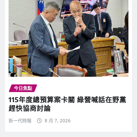
今日焦點
115年度總預算案卡關 綠營喊話在野黨
趕快協商討論
新一代時報
8 月 7, 2026