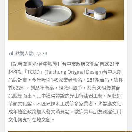
點閱人數:
2,279
【記者盧世光/台中報導】台中市政府文化局自2021年
起推動「TCOD」(Taichung Original Design)台中原創
品牌計畫，今年吸引149家業者報名、281組商品，總件
數622件，創歷年新高，經激烈競爭，共有30組優質商
品脫穎而出。其中獲得認證的光山行漆器工藝、阿聰師
芋頭文化館、木匠兄妹木工房等多家業者，均響應文化
成年禮金政策加入藝文消費點，歡迎青年朋友踴躍使用
文化幣支持在地文創。