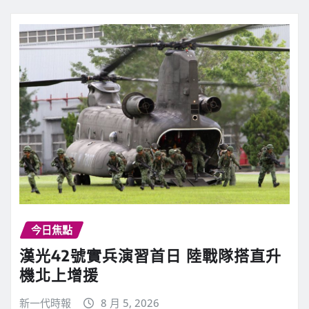
今日焦點
漢光42號實兵演習首日 陸戰隊搭直升
機北上增援
新一代時報
8 月 5, 2026