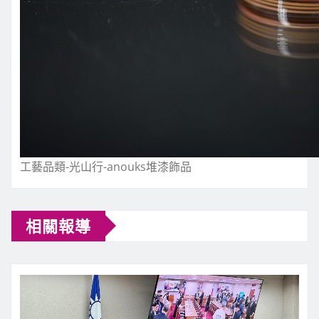
工藝品類-光山行-anouks堆漆飾品
相關報導