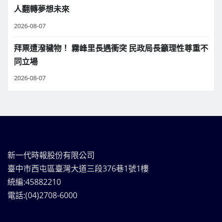
人翻轉夢想未來
2026-08-07
拜票遭潑穢物！ 霧峰里長遇衝突 民政局長籲理性尊重不
同立場
2026-08-07
新一代時報股份有限公司
臺中市西屯區臺灣大道三段376巷1號1樓
統編:45882210
電話:(04)2708-6000