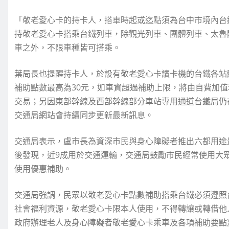
「敬老愛心卡的持卡人，搭車時起或迄點須為台中市境內台
持敬老愛心卡搭乘台鐵列車，除觀光列車、團體列車、太魯閣
車之外，不限車種皆可搭乘。
葉局長也提醒持卡人，於設有敬老愛心卡讀卡機的台鐵各站
補助點數最高為30元，如車資超過補助上限，將由自費加
交易；另因東部幹線及西部幹線部分車站專用通道台鐵局仍
交通局網站會持續同步更新最新訊息。
交通局表示，盧市長為資深市民與身心障礙者推出六都用途最
後發現，近9成用於交通運輸，交通局鼓勵市民經常使用大
使用優惠補助。
交通局強調，民眾以敬老愛心卡點數補助搭乘台鐵必須遵照
社會福利資源，敬老愛心卡限本人使用，不得轉讓或轉借他
政府辦理老人及身心障礙者敬老愛心卡乘車及各項補助要點