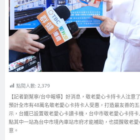
點閱人數:
2,379
【記者劉幫寧/台中報導】好消息，敬老愛心卡持卡人注意了
預計全市有48萬名敬老愛心卡持卡人受惠，打造最友善的五
示，台鐵已設置敬老愛心卡讀卡機，台中市敬老愛心卡持卡人
點其中一站為台中市境內車站市府才能補助，也提醒敬老愛
意。