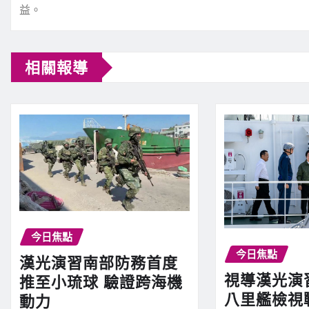
益。
相關報導
今日焦點
今日焦點
漢光演習南部防務首度
視導漢光演
推至小琉球 驗證跨海機
八里艦檢視
動力