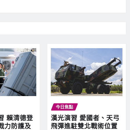
今日焦點
習 賴清德登
漢光演習 愛國者、天弓
戰力防護及
飛彈進駐雙北戰術位置