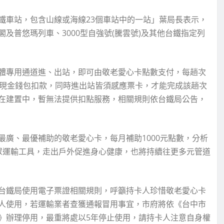
鐵車站，包含山線或海線23個車站中的一站」葉局長表示，
及普悠瑪列車、3000型自強號(騰雲號)及其他台鐵指定列
體專用通道進、出站，即可由敬老愛心卡點數支付，每趟次
值現金錢包扣款，同時進出站皆須感應票卡，才能完成該趟次
在建置中，暫無法提供扣點服務，相關規則依台鐵局公告，
廣、最優補助的敬老愛心卡，每月補助1000元點數，分析
眾運輸工具，走出戶外促進身心健康，也將持續往更多元管道
台鐵局使用電子票證相關規則，呼籲持卡人珍惜敬老愛心卡
人使用，若運輸業者查獲通報冒用事宜，市府將依《台中市
》辦理停用，最重將處以5年停止使用，請持卡人注意自身權