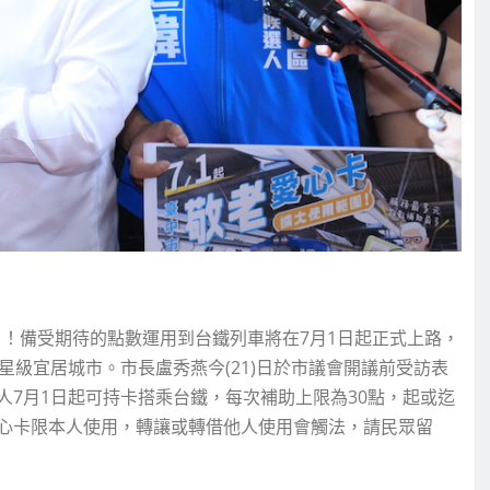
！備受期待的點數運用到台鐵列車將在7月1日起正式上路，
星級宜居城市。市長盧秀燕今(21)日於市議會開議前受訪表
7月1日起可持卡搭乘台鐵，每次補助上限為30點，起或迄
心卡限本人使用，轉讓或轉借他人使用會觸法，請民眾留