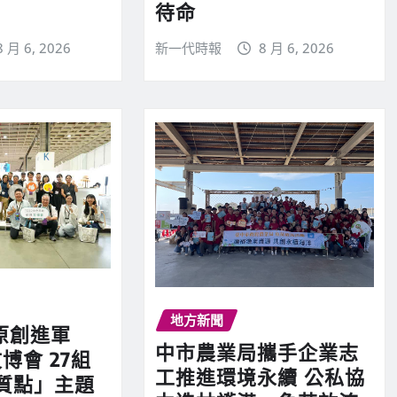
待命
8 月 6, 2026
新一代時報
8 月 6, 2026
地方新聞
原創進軍
中市農業局攜手企業志
博會 27組
工推進環境永續 公私協
質點」主題