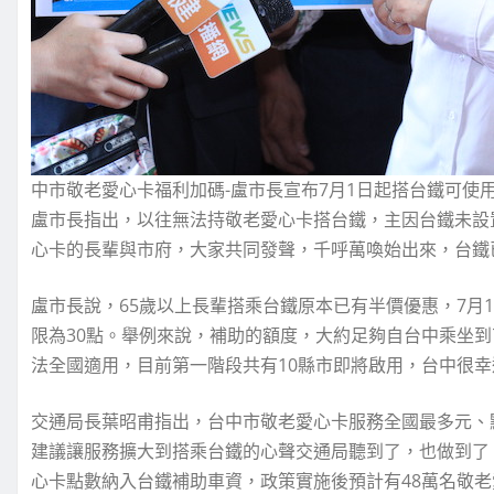
中市敬老愛心卡福利加碼-盧市長宣布7月1日起搭台鐵可使
盧市長指出，以往無法持敬老愛心卡搭台鐵，主因台鐵未設
心卡的長輩與市府，大家共同發聲，千呼萬喚始出來，台鐵
盧市長說，65歲以上長輩搭乘台鐵原本已有半價優惠，7月
限為30點。舉例來說，補助的額度，大約足夠自台中乘坐
法全國適用，目前第一階段共有10縣市即將啟用，台中很
交通局長葉昭甫指出，台中市敬老愛心卡服務全國最多元、
建議讓服務擴大到搭乘台鐵的心聲交通局聽到了，也做到了
心卡點數納入台鐵補助車資，政策實施後預計有48萬名敬