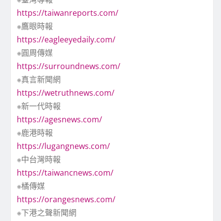
https://taiwanreports.com/
※鷹眼時報
https://eagleeyedaily.com/
※圓周傳媒
https://surroundnews.com/
※真言新聞網
https://wetruthnews.com/
※新一代時報
https://agesnews.com/
※鹿港時報
https://lugangnews.com/
※中台灣時報
https://taiwancnews.com/
※橘傳媒
https://orangesnews.com/
※下港之聲新聞網