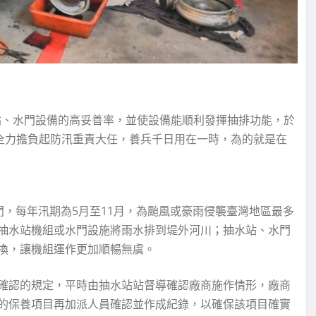
站、水門設備的高妥善率，並使設備能順利發揮抽排功能，於
足全力擔負起防汛重責大任，養兵千日用在一時，為的就是在
移門，每年汛期為5月至11月，為颱風或豪雨侵襲臺灣地區最多
抽水站機組或水門設施將雨水排到堤外河川；抽水站、水門
換，讓機組運作更加順暢無虞。
確認的規定，平時由抽水站站督導確認廠商施作情形，廠商
的保養項目再加派人員確認並作成紀錄，以確保該項目確實