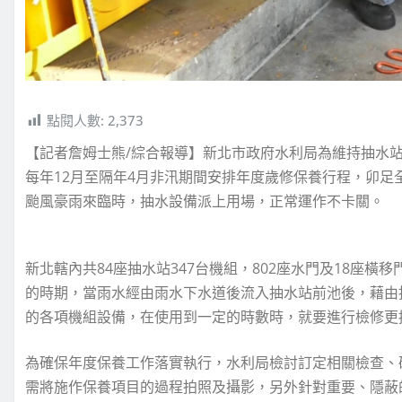
點閱人數:
2,373
【記者詹姆士熊/綜合報導】新北市政府水利局為維持抽水
每年12月至隔年4月非汛期間安排年度歲修保養行程，卯
颱風豪雨來臨時，抽水設備派上用場，正常運作不卡關。
新北轄內共84座抽水站347台機組，802座水門及18座橫
的時期，當雨水經由雨水下水道後流入抽水站前池後，藉由
的各項機組設備，在使用到一定的時數時，就要進行檢修更
為確保年度保養工作落實執行，水利局檢討訂定相關檢查、
需將施作保養項目的過程拍照及攝影，另外針對重要、隱蔽