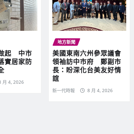
地方新聞
做起 中市
美國東南六州參眾議會
落實居家防
領袖訪中市府 鄭副市
全
長：盼深化台美友好情
誼
8 月 4, 2026
新一代時報
8 月 4, 2026