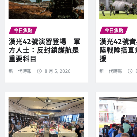
今日焦點
今日焦點
漢光42號演習登場 軍
漢光42號
方人士：反封鎖護航是
陸戰隊搭直
重要科目
援
新一代時報
8 月 5, 2026
新一代時報