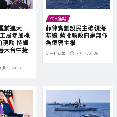
今日焦點
菲律賓劃設民主礁領海
運前進大
基線 藍批賴政府毫無作
捷工局參加機
為傷害主權
)現勘 持續
善大台中捷
新一代時報
8 月 4, 2026
8 月 5, 2026