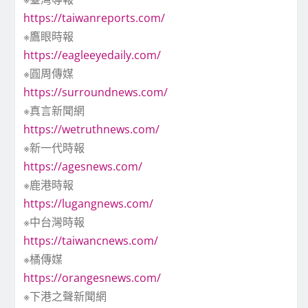
https://taiwanreports.com/
※鷹眼時報
https://eagleeyedaily.com/
※圓周傳媒
https://surroundnews.com/
※真言新聞網
https://wetruthnews.com/
※新一代時報
https://agesnews.com/
※鹿港時報
https://lugangnews.com/
※中台灣時報
https://taiwancnews.com/
※橘傳媒
https://orangesnews.com/
※下港之聲新聞網