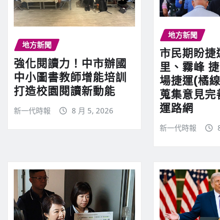
地方新聞
地方新聞
市民期盼捷
強化閱讀力！中市辦國
里、霧峰 
中小圖書教師增能培訓
場捷運(橘線
打造校園閱讀新動能
蒐集意見完
運路網
新一代時報
8 月 5, 2026
新一代時報