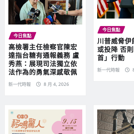
今日焦點
今日焦點
川普威脅伊
高檢署主任檢察官陳宏
或投降 否
達指台糖有通報義務 盧
首」行動
秀燕：展現司法獨立依
新一代時報
法作為的勇氣深感敬佩
新一代時報
8 月 4, 2026