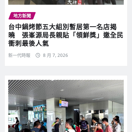
地方新聞
台中鍋烤節五大組別暫居第一名店揭
曉 張峯源局長親貼「領鮮獎」邀全民
衝刺最後人氣
新一代時報
8 月 7, 2026