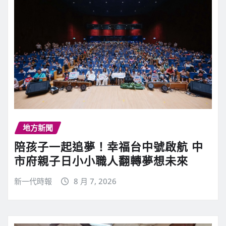
地方新聞
陪孩子一起追夢！幸福台中號啟航 中
市府親子日小小職人翻轉夢想未來
新一代時報
8 月 7, 2026