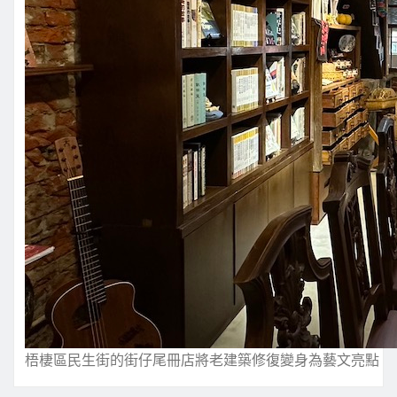
梧棲區民生街的街仔尾冊店將老建築修復變身為藝文亮點