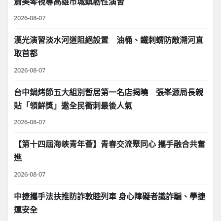
蕭美琴視導高雄市城鎮韌性演習
2026-08-07
漢光演習淡水河道阻絕設置 油桶、鐵刺蝟防敵溯河直
取首都
2026-08-07
台中鍋烤節五大組別暫居第一名店揭曉 張峯源局長親
貼「領鮮獎」邀全民衝刺最後人氣
2026-08-07
【第十四屆海峽青年薈】青春交流聚同心 攜手融合共奮
進
2026-08-07
中捷攜手法扶推防詐敦睦列車 身心障礙者識詐騙、學捷
運安全