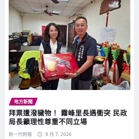
地方新聞
拜票遭潑穢物！ 霧峰里長遇衝突 民政
局長籲理性尊重不同立場
新一代時報
8 月 7, 2026