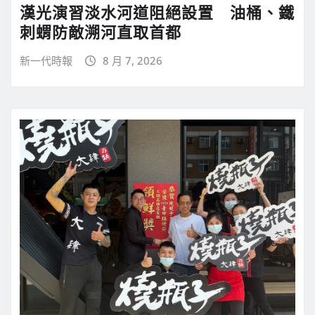
漢光演習淡水河道阻絕設置 油桶、鐵
刺蝟防敵溯河直取首都
新一代時報
8 月 7, 2026