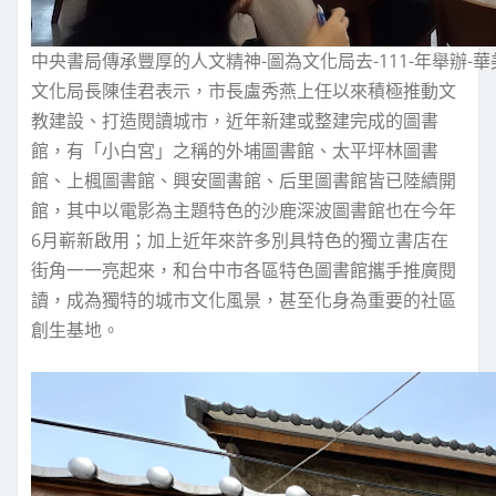
中央書局傳承豐厚的人文精神-圖為文化局去-111-年舉辦-
文化局長陳佳君表示，市長盧秀燕上任以來積極推動文
教建設、打造閱讀城市，近年新建或整建完成的圖書
館，有「小白宮」之稱的外埔圖書館、太平坪林圖書
館、上楓圖書館、興安圖書館、后里圖書館皆已陸續開
館，其中以電影為主題特色的沙鹿深波圖書館也在今年
6月嶄新啟用；加上近年來許多別具特色的獨立書店在
街角一一亮起來，和台中市各區特色圖書館攜手推廣閱
讀，成為獨特的城市文化風景，甚至化身為重要的社區
創生基地。