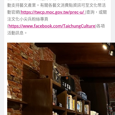
動支持藝文產業。有關各藝文消費點資訊可至文化幣活
動官網(
https://twcp.moc.gov.tw/prec-u/
)查詢，或關
注文化小尖兵粉絲專頁
(
https://www.facebook.com/TaichungCulture
)各項
活動訊息。