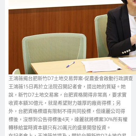
王鴻薇揭台肥新竹D7土地交易弊案-促農委會啟動行政調查
王鴻薇15日再於立法院召開記者會，提出她的質疑。她
說，新竹D7土地交易案，台肥資格開得非常高，要求實
收資本額30億元，就是希望財力雄厚的廠商得標；另
外，台肥資格標還有限制不得共同投標，但達麗公司得
標後，沒想到公告得標後4天，達麗就將標案30%所有權
轉移給當時資本額只有20萬元的盛景開發投資。
在記者會上，王鴻薇並提及，關於台肥新竹D7土地交易