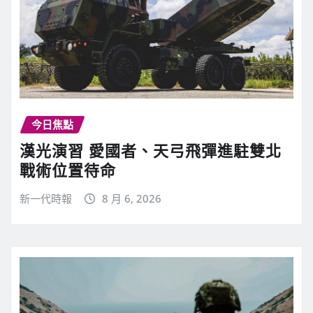
今日焦點
漢光演習 愛國者、天弓飛彈進駐雙北
戰術位置待命
新一代時報
8 月 6, 2026