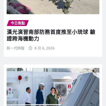
今日焦點
漢光演習南部防務首度推至小琉球 驗
證跨海機動力
新一代時報
8 月 6, 2026