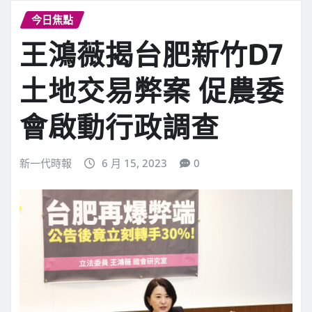
今日焦點
王鴻薇揭台肥新竹D7
土地交易弊案 促農委
會啟動行政調查
新一代時報
6 月 15, 2023
0