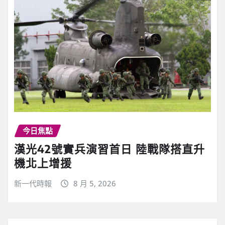
今日焦點
漢光42號實兵演習首日 陸戰隊搭直升
機北上增援
新一代時報
8 月 5, 2026