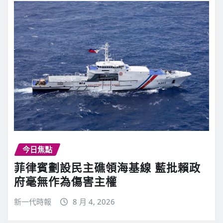
今日焦點
菲律賓劃設民主礁領海基線 藍批賴政
府毫無作為傷害主權
新一代時報
8 月 4, 2026