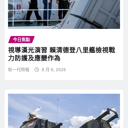
今日焦點
視導漢光演習 賴清德登八里艦檢視戰
力防護及應變作為
新一代時報
8 月 6, 2026