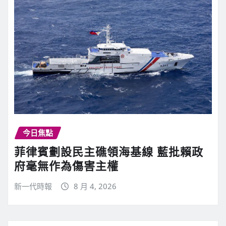
今日焦點
菲律賓劃設民主礁領海基線 藍批賴政
府毫無作為傷害主權
新一代時報
8 月 4, 2026