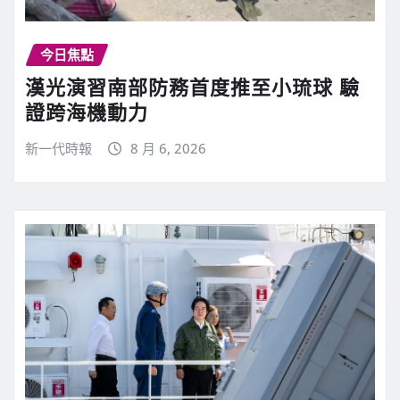
今日焦點
漢光演習南部防務首度推至小琉球 驗
證跨海機動力
新一代時報
8 月 6, 2026