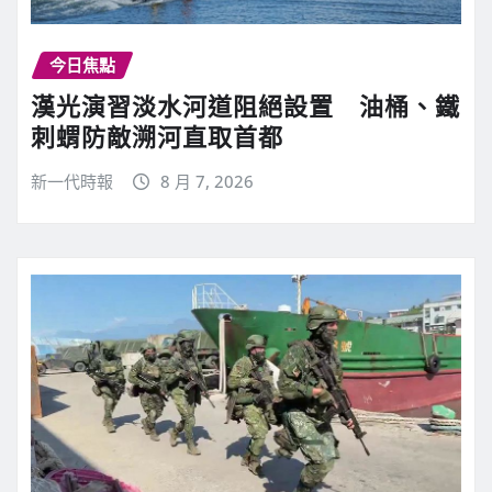
今日焦點
漢光演習淡水河道阻絕設置 油桶、鐵
刺蝟防敵溯河直取首都
新一代時報
8 月 7, 2026