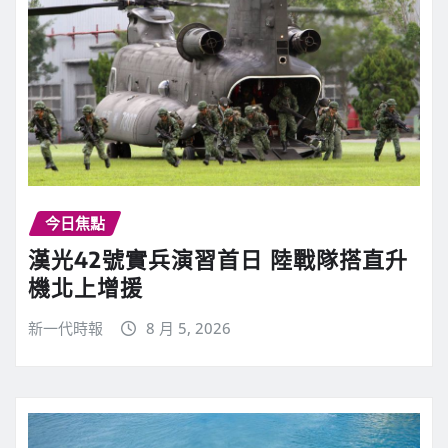
今日焦點
漢光42號實兵演習首日 陸戰隊搭直升
機北上增援
新一代時報
8 月 5, 2026