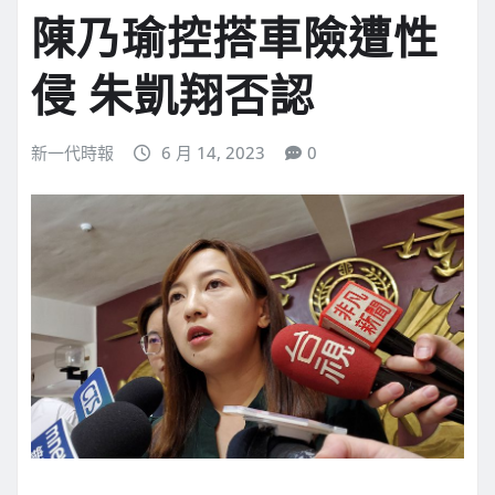
陳乃瑜控搭車險遭性
侵 朱凱翔否認
新一代時報
6 月 14, 2023
0