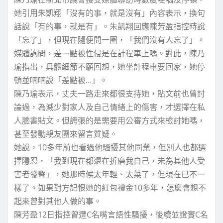
她引用朱凱翔「沒有的事，就是沒有」內容表示，換句
話說「有的事，就是有」。朱凱翔回應陳芳盈指控時說
「忘了」，但現在隨便問一圈，「我們沒有人忘了」。
媒體詢問，差一點被性侵是在計程車上嗎。對此，陳乃
瑜指出，具體細節不願回想，她坐計程車要回家，她停
頓並喃喃說「差點被…」。
陳乃瑜表示，丈夫一路走來都很支持她，貼文前也曾討
論過，為減少對家人及自己情緒上的傷害，才選擇在私
人臉書貼文。但誇張的是需要用公審方式來檢討她嗎，
甚至發動親友團來留言質疑。
她說，10多年前也看過他騷擾其他同業，但別人也都選
擇隱忍，「我到現在都還在折磨我自己，未為其他人受
害者發聲」，她那時候太年輕、太菜了，但現在已不一
樣了。如果對方記恨她的紅包禮金10多年，怎麼會想不
起來曾對其他人做的事。
陳芳盈12日指控曾遭C名嘴言語性騷擾，後續並證實C名