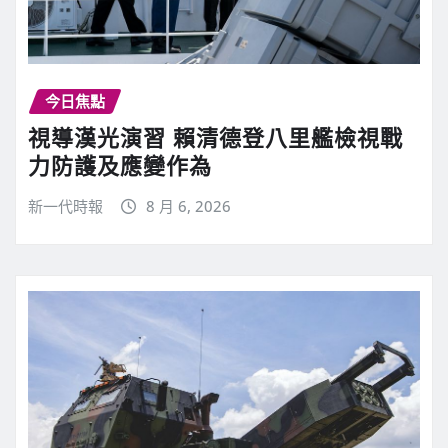
今日焦點
視導漢光演習 賴清德登八里艦檢視戰
力防護及應變作為
新一代時報
8 月 6, 2026