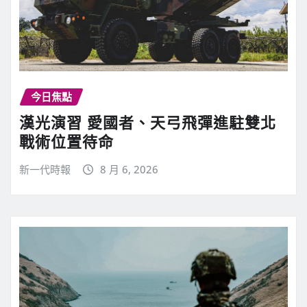
今日焦點
漢光演習 愛國者、天弓飛彈進駐雙北
戰術位置待命
新一代時報
8 月 6, 2026