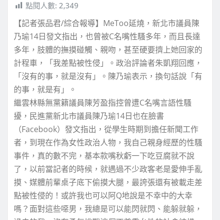
點閱人數:
2,349
【記者張品君/綜合報導】MeToo延燒，新北市議員陳
乃瑜14日發文指出，也曾被C名嘴性騷多年，而且長達
多年，肢體的撫摸碰觸、親吻，甚至硬要擠上她回家的
計程車，「我差點被性侵」。政治評論者朱凱翔回應，
「沒有的事，就是沒有」。陳乃瑜表示，換句話說「有
的事，就是有」。
繼雲林縣無黨籍議員陳芳盈指控曾遭C名嘴言語性騷
擾，民進黨新北市議員陳乃瑜14日也在臉書
（Facebook）發文指出，從學生時期到擔任新聞工作
者，到現在作為女性政治人物，我自己親身經歷的性騷
事件，真的數不完，基本款嘴秋虧一下吃豆腐就不說
了，以前當記者的時候，就遇過不少政客老是愛伸手亂
摸、媒體前輩桌子底下偷摸大腿，最誇張還有被載走差
點被性侵的！或許我也可以阿Q地說是不幸中的大幸
嗎？面對這些噁男，我總是可以能閃就閃、能躲就躲，