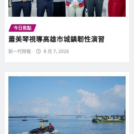
今日焦點
蕭美琴視導高雄市城鎮韌性演習
新一代時報
8 月 7, 2026