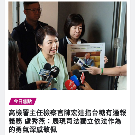
今日焦點
高檢署主任檢察官陳宏達指台糖有通報
義務 盧秀燕：展現司法獨立依法作為
的勇氣深感敬佩