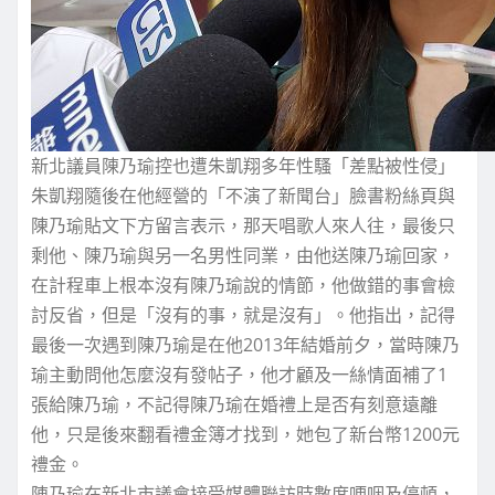
新北議員陳乃瑜控也遭朱凱翔多年性騷「差點被性侵」
朱凱翔隨後在他經營的「不演了新聞台」臉書粉絲頁與
陳乃瑜貼文下方留言表示，那天唱歌人來人往，最後只
剩他、陳乃瑜與另一名男性同業，由他送陳乃瑜回家，
在計程車上根本沒有陳乃瑜說的情節，他做錯的事會檢
討反省，但是「沒有的事，就是沒有」。他指出，記得
最後一次遇到陳乃瑜是在他2013年結婚前夕，當時陳乃
瑜主動問他怎麼沒有發帖子，他才顧及一絲情面補了1
張給陳乃瑜，不記得陳乃瑜在婚禮上是否有刻意遠離
他，只是後來翻看禮金簿才找到，她包了新台幣1200元
禮金。
陳乃瑜在新北市議會接受媒體聯訪時數度哽咽及停頓，