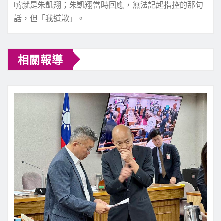
嘴就是朱凱翔；朱凱翔當時回應，無法記起指控的那句
話，但「我道歉」。
相關報導