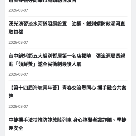
蕭美琴視導高雄市城鎮韌性演習
2026-08-07
漢光演習淡水河道阻絕設置 油桶、鐵刺蝟防敵溯河直
取首都
2026-08-07
台中鍋烤節五大組別暫居第一名店揭曉 張峯源局長親
貼「領鮮獎」邀全民衝刺最後人氣
2026-08-07
【第十四屆海峽青年薈】青春交流聚同心 攜手融合共奮
進
2026-08-07
中捷攜手法扶推防詐敦睦列車 身心障礙者識詐騙、學捷
運安全