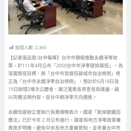
點閱人數:
2,365
【記者張品君/台中報導】台中市積極推動永續淨零政
策，於111年4月公布「2050台中市淨零碳排路徑」。為
落實路徑目標，將「台中市發展低碳城市自治條例」修
正為「台中市永續淨零自治條例」，預計於6月18日及
19日辦理2場次公聽會，廣泛蒐集各界意見與建議，藉
以完備法規內容，促台中朝淨零方向邁進。
永續低碳辦公室執行長黃晴曉表示，國家「氣候變遷因
應法」已於今年 2 月公布施行，國家與地方淨零政策權
責逐步明確。避免中央及地方重複管制，並考量台中市