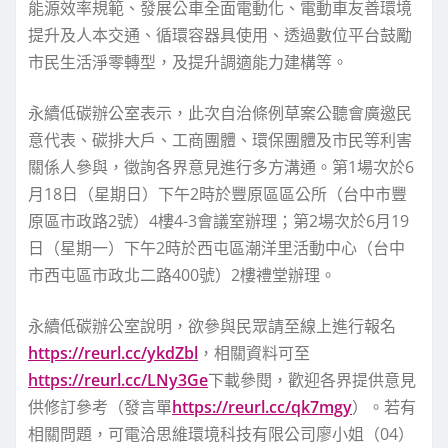
能源效率規範、發展公車全面電動化、電動車友善環境
提升及人本交通、循環容器具使用、透過數位平台鼓勵
市民生活淨零轉型，及提升調適能力建構等。
永續低碳辦公室表示，此次自治條例草案公聽會廣邀民
意代表、碳排大戶、工商團體、環保團體及市民等利害
關係人參與，徵詢各界意見進行多方溝通。第1場次於6
月18日（星期日）下午2時於豐原區區公所（台中市豐
原區市政路2號）4樓4-3會議室辦理；第2場次於6月19
日（星期一）下午2時於西屯區潮洋里活動中心（台中
市西屯區市政北二路400號）2樓禮堂辦理。
永續低碳辦公室說明，欲參與民眾請至線上進行報名
https://reurl.cc/ykdZbl
，相關資料可至
https://reurl.cc/LNy3Ge
下載參閱，歡迎各界提供意見
供修訂參考（發言單
https://reurl.cc/qk7mgy
）。若有
相關問題，可電洽思維環境科技有限公司廖小姐（04）