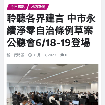
今日焦點
地方新聞
聆聽各界建言 中市永
續淨零自治條例草案
公聽會6/18-19登場
新一代時報
6 月 13, 2023
0