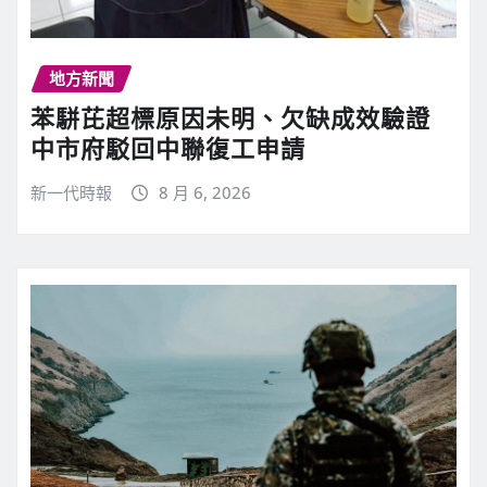
地方新聞
苯駢芘超標原因未明、欠缺成效驗證
中市府駁回中聯復工申請
新一代時報
8 月 6, 2026