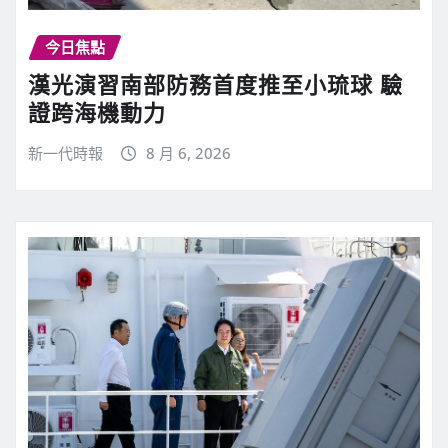
今日焦點
漢光演習南部防務首度推至小琉球 驗
證跨海機動力
新一代時報
8 月 6, 2026