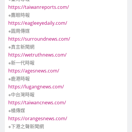
https://taiwanreports.com/
※鷹眼時報
https://eagleeyedaily.com/
※圓周傳媒
https://surroundnews.com/
※真言新聞網
https://wetruthnews.com/
※新一代時報
https://agesnews.com/
※鹿港時報
https://lugangnews.com/
※中台灣時報
https://taiwancnews.com/
※橘傳媒
https://orangesnews.com/
※下港之聲新聞網