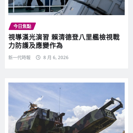
今日焦點
視導漢光演習 賴清德登八里艦檢視戰
力防護及應變作為
新一代時報
8 月 6, 2026