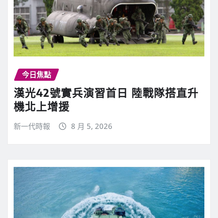
今日焦點
漢光42號實兵演習首日 陸戰隊搭直升
機北上增援
新一代時報
8 月 5, 2026