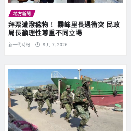
地方新聞
拜票遭潑穢物！ 霧峰里長遇衝突 民政
局長籲理性尊重不同立場
新一代時報
8 月 7, 2026