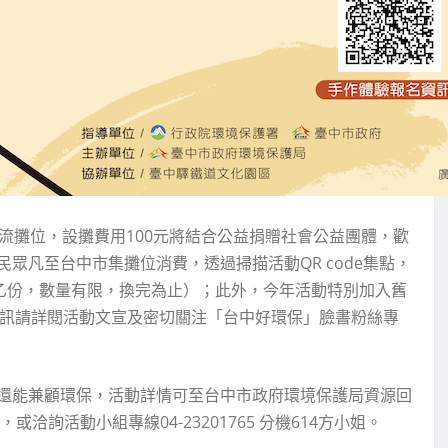
流攤位，設攤費用100元將結合公益捐贈社會公益團體，歡
眾凡至台中市集攤位消費，透過掃描活動QR code集點，
換乙份，數量有限，換完為止）；此外，今年活動特別加入舊
資訊請詳閱活動文宣及密切關注「台中好環保」臉書粉絲專
還能兼顧環保，活動詳情可至台中市政府環境保護局資源回
，或洽詢活動小組專線04-23201765 分機614方小姐。