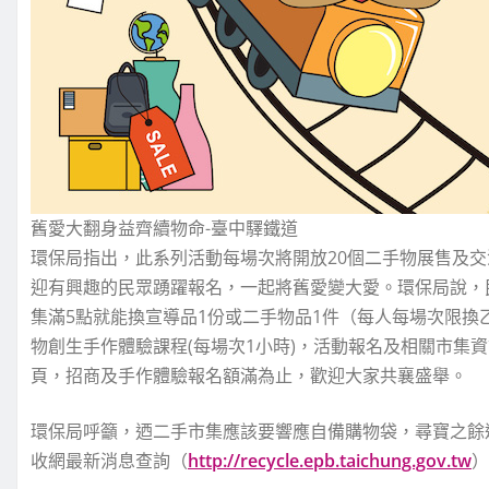
舊愛大翻身益齊續物命-臺中驛鐵道
環保局指出，此系列活動每場次將開放20個二手物展售及交
迎有興趣的民眾踴躍報名，一起將舊愛變大愛。環保局說，民
集滿5點就能換宣導品1份或二手物品1件（每人每場次限
物創生手作體驗課程(每場次1小時)，活動報名及相關市集
頁，招商及手作體驗報名額滿為止，歡迎大家共襄盛舉。
環保局呼籲，迺二手市集應該要響應自備購物袋，尋寶之餘
收網最新消息查詢（
http://recycle.epb.taichung.gov.tw
）