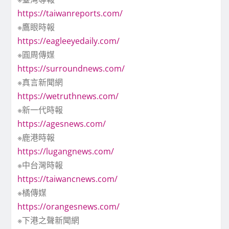
https://taiwanreports.com/
※鷹眼時報
https://eagleeyedaily.com/
※圓周傳媒
https://surroundnews.com/
※真言新聞網
https://wetruthnews.com/
※新一代時報
https://agesnews.com/
※鹿港時報
https://lugangnews.com/
※中台灣時報
https://taiwancnews.com/
※橘傳媒
https://orangesnews.com/
※下港之聲新聞網