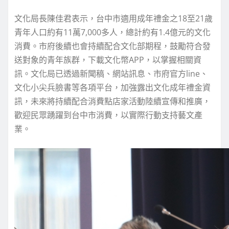
文化局長陳佳君表示，台中市適用成年禮金之18至21歲
青年人口約有11萬7,000多人，總計約有1.4億元的文化
消費。市府後續也會持續配合文化部期程，鼓勵符合發
送對象的青年族群，下載文化幣APP，以掌握相關資
訊。文化局已透過新聞稿、網站訊息、市府官方line、
文化小尖兵臉書等各項平台，加強露出文化成年禮金資
訊，未來將持續配合消費點店家活動陸續宣傳和推廣，
歡迎民眾踴躍到台中市消費，以實際行動支持藝文產
業。