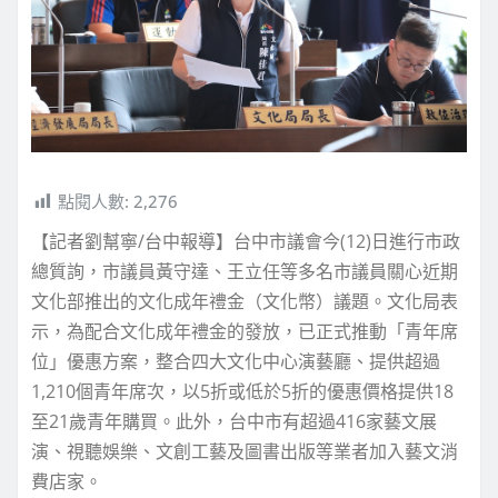
點閱人數:
2,276
【記者劉幫寧/台中報導】台中市議會今(12)日進行市政
總質詢，市議員黃守達、王立任等多名市議員關心近期
文化部推出的文化成年禮金（文化幣）議題。文化局表
示，為配合文化成年禮金的發放，已正式推動「青年席
位」優惠方案，整合四大文化中心演藝廳、提供超過
1,210個青年席次，以5折或低於5折的優惠價格提供18
至21歲青年購買。此外，台中市有超過416家藝文展
演、視聽娛樂、文創工藝及圖書出版等業者加入藝文消
費店家。