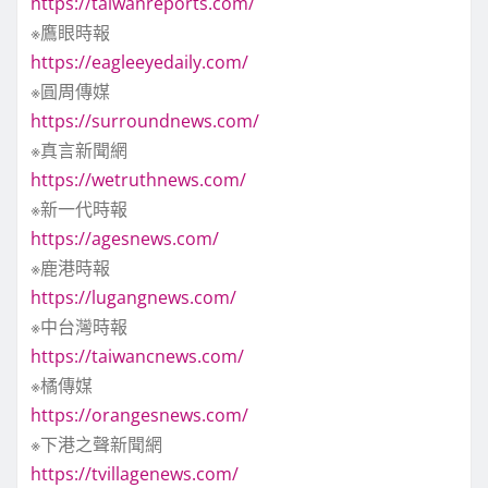
https://taiwanreports.com/
※鷹眼時報
https://eagleeyedaily.com/
※圓周傳媒
https://surroundnews.com/
※真言新聞網
https://wetruthnews.com/
※新一代時報
https://agesnews.com/
※鹿港時報
https://lugangnews.com/
※中台灣時報
https://taiwancnews.com/
※橘傳媒
https://orangesnews.com/
※下港之聲新聞網
https://tvillagenews.com/