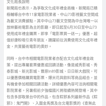
文化局長說明
新聞局也表示，為爭取文化成年禮金商機，新聞局已積
極輔導台中市11家電影院業者、中山73影視藝文空間成
為藝文消費據點，其中中山73藝文空間為中台灣唯一以
放映藝術電影為主的影廳，即日起至6月30日至中山73
使用成年禮金購票，即享「電影票買一送一」優惠，超
值好康盼吸引青年朋友，踴躍前往消費使用文化成年禮
金，共賞藝術電影的奧妙。
同時，台中市相關電影院業者亦配合文化成年禮金政
策，提出專屬套票優惠或回饋活動，像是威秀影城、秀
泰影城、新光影城、豐原In89影城、日日新大戲院，可
以優惠價格購買電影票、爆米花與飲料等商品組合，並
有機會參加相關回饋活動，詳細優惠內容可洽詢相關電
影院業者。另暑假前夕強檔國片將陸續熱鬧登場，其中
包含多部取景台中的作品，包含粽邪系列最新作品《粽
邪3：鬼門開》、入圍金馬獎及台北電影獎的《查無此