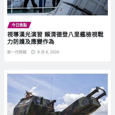
今日焦點
視導漢光演習 賴清德登八里艦檢視戰
力防護及應變作為
新一代時報
8 月 6, 2026