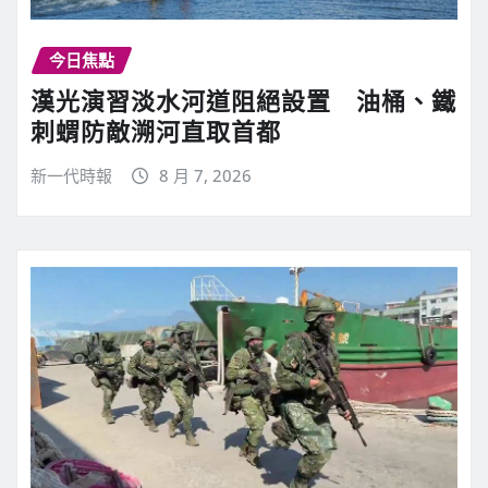
今日焦點
漢光演習淡水河道阻絕設置 油桶、鐵
刺蝟防敵溯河直取首都
新一代時報
8 月 7, 2026