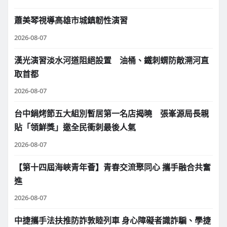
蕭美琴視導高雄市城鎮韌性演習
2026-08-07
漢光演習淡水河道阻絕設置 油桶、鐵刺蝟防敵溯河直
取首都
2026-08-07
台中鍋烤節五大組別暫居第一名店揭曉 張峯源局長親
貼「領鮮獎」邀全民衝刺最後人氣
2026-08-07
【第十四屆海峽青年薈】青春交流聚同心 攜手融合共奮
進
2026-08-07
中捷攜手法扶推防詐敦睦列車 身心障礙者識詐騙、學捷