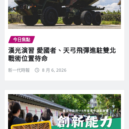
今日焦點
漢光演習 愛國者、天弓飛彈進駐雙北
戰術位置待命
新一代時報
8 月 6, 2026