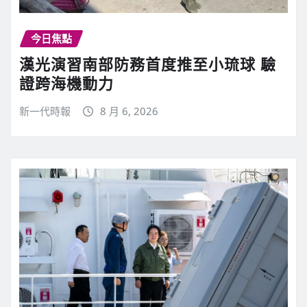
今日焦點
漢光演習南部防務首度推至小琉球 驗
證跨海機動力
新一代時報
8 月 6, 2026