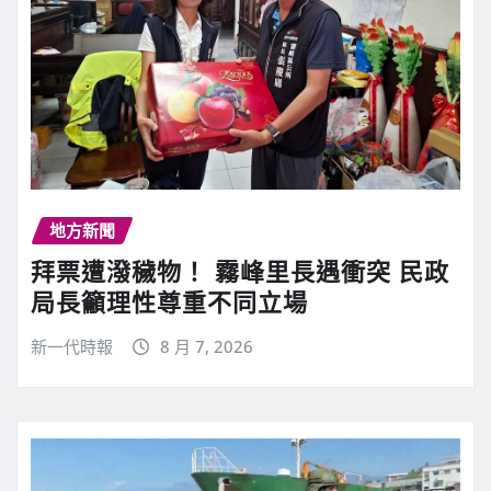
地方新聞
拜票遭潑穢物！ 霧峰里長遇衝突 民政
局長籲理性尊重不同立場
新一代時報
8 月 7, 2026