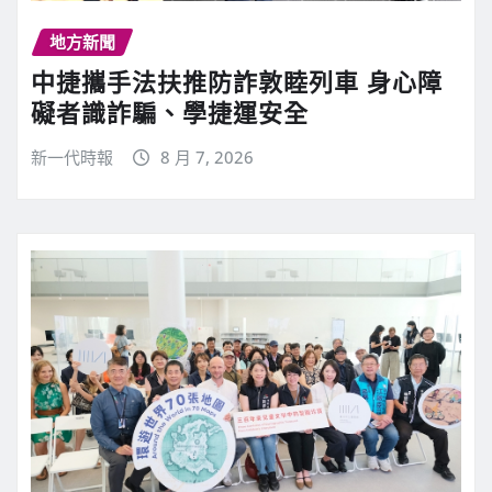
地方新聞
中捷攜手法扶推防詐敦睦列車 身心障
礙者識詐騙、學捷運安全
新一代時報
8 月 7, 2026