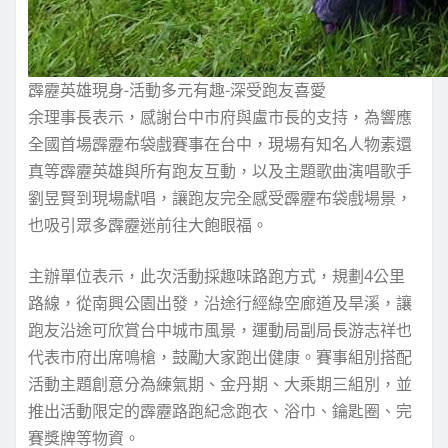
霹靂英雄現身-活動多元有趣-深受跑友喜愛
余理事長表示，感謝台中市府與盧市長的支持，為響應
全國首場霹靂布袋戲賽事在台中，現場有知名人物素還
真等霹靂英雄與所有跑友互動，以及主題歌曲演唱歌手
劉昱賢到現場獻唱，讓跑友完全感受霹靂布袋戲場景，
也吸引眾多霹靂迷前往大飽眼福。
主辦單位表示，此次活動採趣味路跑方式，規劃4公里
路線，從南興公園出發，沿途行經綠空廊道及旱溪，讓
跑友沿途可欣賞台中城市風景，運動局副局長游志祥也
代表市府出席鳴槍，鼓勵大家跑出健康。賽事組別搭配
活動主題創意分為練氣期、金丹期、大乘期三組別，並
推出活動限定的霹靂路跑紀念跑衣、浴巾、鑰匙圈、完
賽獎牌等物資。