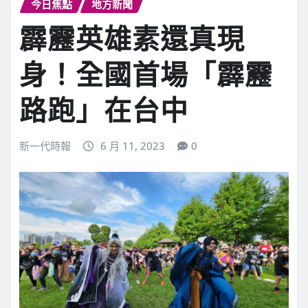
今日焦點
地方新聞
霹靂英雄素還真現
身！全國首場「霹靂
路跑」在台中
新一代時報
6 月 11, 2023
0