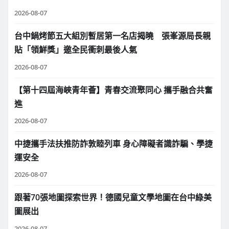
2026-08-07
台中鍋烤節五大組別暫居第一名店揭曉 張峯源局長親
貼「領鮮獎」邀全民衝刺最後人氣
2026-08-07
【第十四屆海峽青年薈】青春交流聚同心 攜手融合共奮
進
2026-08-07
中捷攜手法扶推防詐敦睦列車 身心障礙者識詐騙、學捷
運安全
2026-08-07
跟著70張地圖探索世界！德國兒童文學地圖在台中綠美
圖展出
2026-08-07