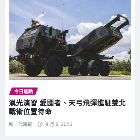
今日焦點
漢光演習 愛國者、天弓飛彈進駐雙北
戰術位置待命
新一代時報
8 月 6, 2026