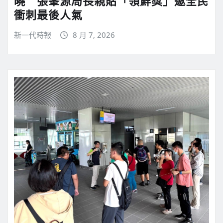
曉 張峯源局長親貼「領鮮獎」邀全民
衝刺最後人氣
新一代時報
8 月 7, 2026