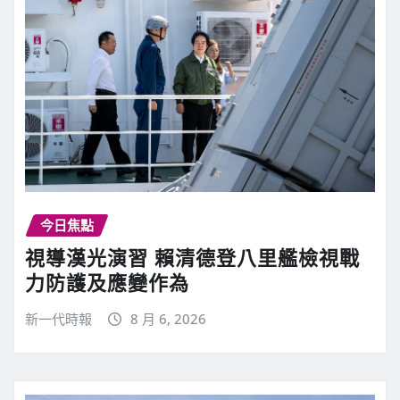
今日焦點
視導漢光演習 賴清德登八里艦檢視戰
力防護及應變作為
新一代時報
8 月 6, 2026