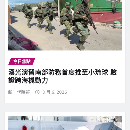
今日焦點
漢光演習南部防務首度推至小琉球 驗
證跨海機動力
新一代時報
8 月 6, 2026