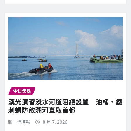
今日焦點
漢光演習淡水河道阻絕設置 油桶、鐵
刺蝟防敵溯河直取首都
新一代時報
8 月 7, 2026