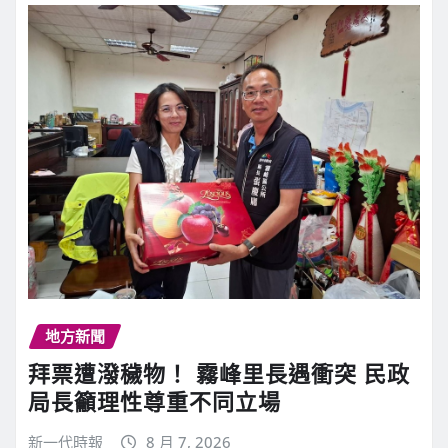
地方新聞
拜票遭潑穢物！ 霧峰里長遇衝突 民政
局長籲理性尊重不同立場
新一代時報
8 月 7, 2026