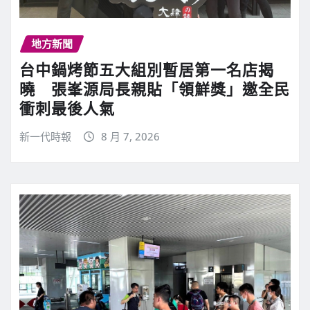
地方新聞
台中鍋烤節五大組別暫居第一名店揭
曉 張峯源局長親貼「領鮮獎」邀全民
衝刺最後人氣
新一代時報
8 月 7, 2026