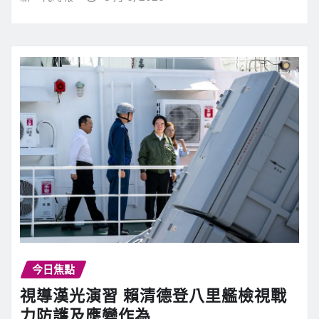
今日焦點
視導漢光演習 賴清德登八里艦檢視戰
力防護及應變作為