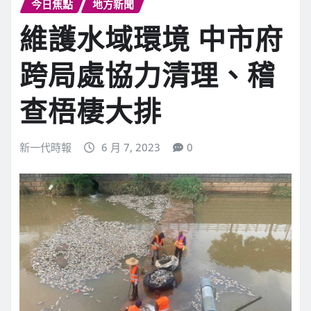
今日焦點
地方新聞
維護水域環境 中市府
跨局處協力清理、稽
查梧棲大排
新一代時報
6 月 7, 2023
0