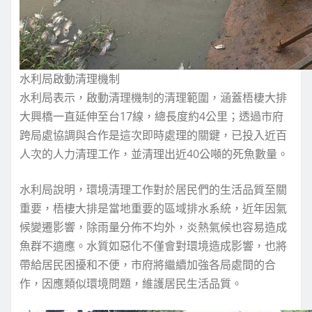
水利局啟動清理機制
水利局表示，啟動清理機制的清理範圍，涵蓋梧棲大排
大興橋一直延伸至台17線，總長度約4公里；透過市府
跨局處協調與合作是這次即時處理的關鍵，已投入近百
人次的人力清理工作，並清理出近40公噸的死魚數量。
水利局說明，環境清理工作對於居民們的生活品質至關
重要，梧棲大排是當地重要的區域排水系統，近年因氣
候變遷影響，除雨量分佈不均外，炎熱氣候也容易造成
魚群不適應。水質如惡化不僅會對環境造成影響，也將
帶給居民困擾和不便，市府將繼續加強各局處間的合
作，因應類似環境問題，維護居民生活品質。