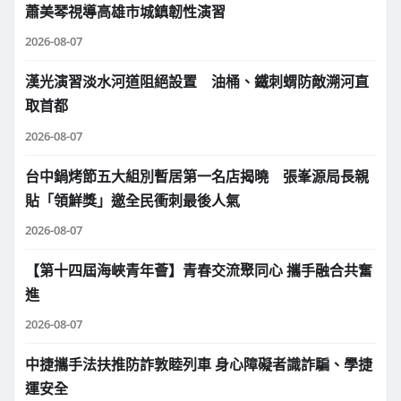
蕭美琴視導高雄市城鎮韌性演習
2026-08-07
漢光演習淡水河道阻絕設置 油桶、鐵刺蝟防敵溯河直
取首都
2026-08-07
台中鍋烤節五大組別暫居第一名店揭曉 張峯源局長親
貼「領鮮獎」邀全民衝刺最後人氣
2026-08-07
【第十四屆海峽青年薈】青春交流聚同心 攜手融合共奮
進
2026-08-07
中捷攜手法扶推防詐敦睦列車 身心障礙者識詐騙、學捷
運安全