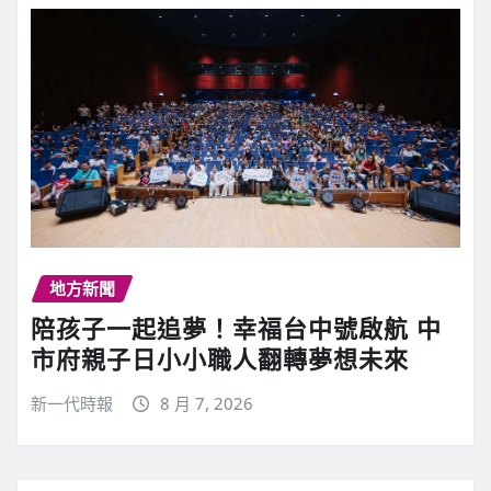
地方新聞
陪孩子一起追夢！幸福台中號啟航 中
市府親子日小小職人翻轉夢想未來
新一代時報
8 月 7, 2026