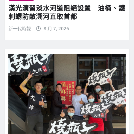
漢光演習淡水河道阻絕設置 油桶、鐵
刺蝟防敵溯河直取首都
新一代時報
8 月 7, 2026