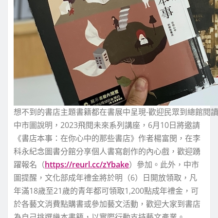
想不到的書店主題書籍都在書展中呈現-歡迎民眾到總館閱
中市圖說明，2023飛閱未來系列講座，6月10日將邀請
《書店本事：在你心中的那些書店》作者楊富閔，在李
科永紀念圖書分館分享個人書寫創作的內心戲，歡迎踴
躍報名（
https://reurl.cc/zYbake
）參加。此外，中市
圖提醒，文化部成年禮金將於明（6）日開放領取，凡
年滿18歲至21歲的青年都可領取1,200點成年禮金，可
於各藝文消費點購書或參加藝文活動，歡迎大家到書店
為自己挑選幾本書籍，以實際行動支持藝文產業。