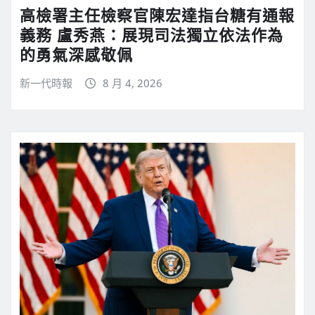
高檢署主任檢察官陳宏達指台糖有通報
義務 盧秀燕：展現司法獨立依法作為
的勇氣深感敬佩
新一代時報
8 月 4, 2026