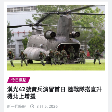
今日焦點
漢光42號實兵演習首日 陸戰隊搭直升
機北上增援
新一代時報
8 月 5, 2026