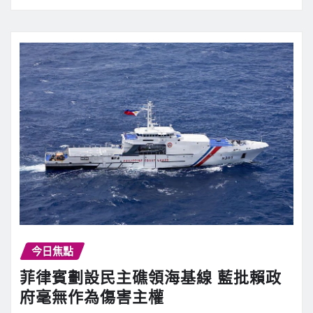
今日焦點
菲律賓劃設民主礁領海基線 藍批賴政
府毫無作為傷害主權