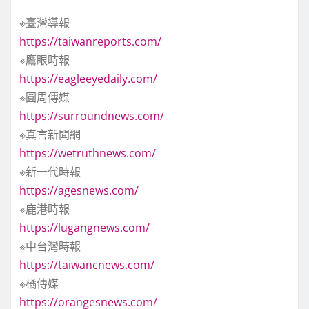
※臺灣導報
https://taiwanreports.com/
※鷹眼時報
https://eagleeyedaily.com/
※圓周傳媒
https://surroundnews.com/
※真言新聞網
https://wetruthnews.com/
※新一代時報
https://agesnews.com/
※鹿港時報
https://lugangnews.com/
※中台灣時報
https://taiwancnews.com/
※橘傳媒
https://orangesnews.com/