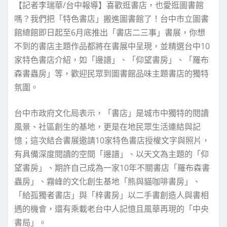
【記者李瑞華/台中報導】喜歡逛書店，也愛逛圖書館
嗎？我們把「特色書店」搬進圖書館了！台中市立圖書
館總館即日起至6月底推出「書店二三事」書展，你想
不到的書店主題作品都將在書展中呈現，並精選台中10
家特色書店介紹，如「邊譜」、「仰望書房」、「羅布
森書蟲房」等，歡迎民眾到圖書館品味主題書店的獨特
氛圍。
台中市政府文化局表示，「書店」是城市中獨特的閱讀
風景、社區創生的基地，更是在地民眾生活連結與記
憶；這次結合書展邀請10家特色書店授權文字與照片，
有具備深度閱讀的空間「邊譜」、以天文為主題的「仰
望書房」、期許自己成為一家10年不關書店「羅布森書
蟲房」、霧峰的文化創生基地「熊與貓咖啡書房」、
「給孤獨者書店」與「梓書房」以二手書創造人與書相
遇的機會，還有乘載老台中人記憶且風華再現的「中央
書局」。