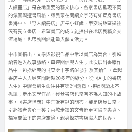
人讀冊店」是在地重要的藝文核心，各家書店呈現不同
的氛圍與選書風格，讓民眾在閱讀文字時有如置身書店
書海中。「野人讀冊店」店長小虹說，甲安埔地區過往
沒有獨立書店，希望書店的成立能提供在地居民藝文交
流場域，也帶動閱讀能量與藝文活力。
中市圖指出，文學與影視作品中常以書店為舞台，引領
讀者進入故事脈絡，串連閱讀與人生；此次展出書籍作
品中，包括經典的《查令十字路84號》及其續作，牽起
書店主人與顧客間跨越20多年的緣分，從《A. J. 的書店
人生》中體會到生命往往有第2個選擇，持續閱讀永不
孤單；走出文學作品，經營書店也常有不為人知的小故
事，《書店怪問》中荒誕有趣的問答，卻是店員日常，
引起讀者會心一笑；喜歡走讀的文青們更可隨李惠貞、
楊富閔筆下的書店旅途，親身探訪書店職人的世界。