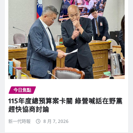
今日焦點
115年度總預算案卡關 綠營喊話在野黨
趕快協商討論
新一代時報
8 月 7, 2026