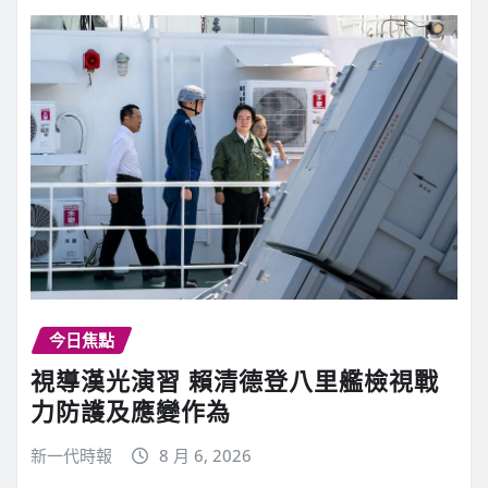
今日焦點
視導漢光演習 賴清德登八里艦檢視戰
力防護及應變作為
新一代時報
8 月 6, 2026