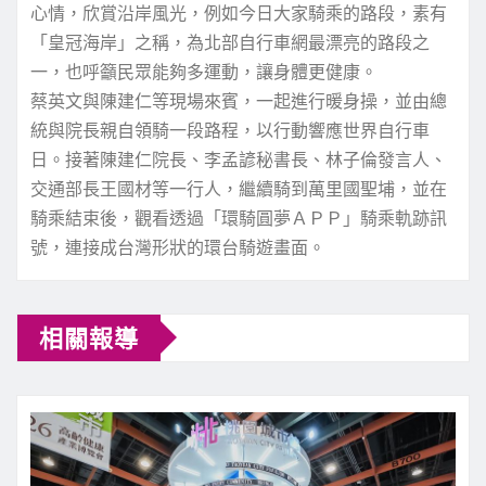
心情，欣賞沿岸風光，例如今日大家騎乘的路段，素有
「皇冠海岸」之稱，為北部自行車網最漂亮的路段之
一，也呼籲民眾能夠多運動，讓身體更健康。
蔡英文與陳建仁等現場來賓，一起進行暖身操，並由總
統與院長親自領騎一段路程，以行動響應世界自行車
日。接著陳建仁院長、李孟諺秘書長、林子倫發言人、
交通部長王國材等一行人，繼續騎到萬里國聖埔，並在
騎乘結束後，觀看透過「環騎圓夢ＡＰＰ」騎乘軌跡訊
號，連接成台灣形狀的環台騎遊畫面。
相關報導