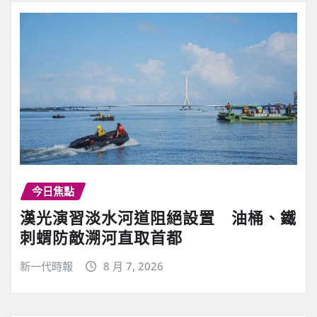
今日焦點
漢光演習淡水河道阻絕設置 油桶、鐵
刺蝟防敵溯河直取首都
新一代時報
8 月 7, 2026