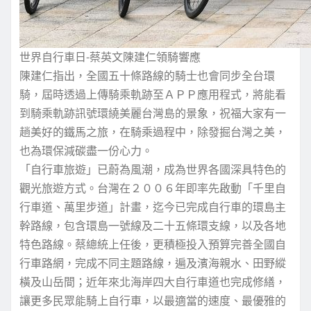
世界自行車日-蔡英文陳建仁領騎響應
陳建仁指出，全國五十條路線的騎士也會同步全台環
騎，屆時透過上傳騎乘軌跡至ＡＰＰ應用程式，將能看
到騎乘軌跡訊號環繞美麗台灣島的景象，祝福大家有一
趟美好的鐵馬之旅，在騎乘過程中，除發掘台灣之美，
也為環保減碳盡一份心力。
「自行車旅遊」已蔚為風潮，成為世界各國深具特色的
觀光旅遊方式。台灣在２００６年即率先啟動「千里自
行車道、萬里步道」計畫，迄今已完成自行車的環島主
幹路線，包含環島一號線及二十五條環支線，以及各地
特色路線。蔡總統上任後，更積極投入預算完善全國自
行車路網，完成不同主題路線，遍及濱海親水、田野縱
橫及山岳間；近年來北海岸四大自行車道也完成修繕，
讓更多民眾能騎上自行車，以最適當的速度、最優雅的