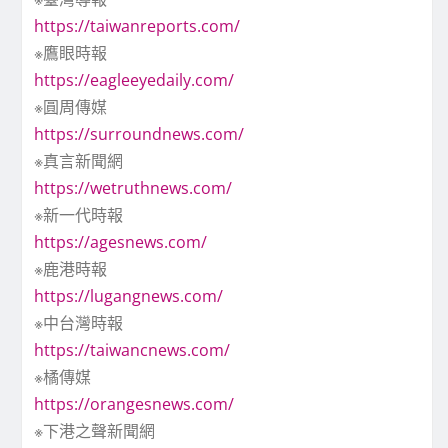
https://taiwanreports.com/
※鷹眼時報
https://eagleeyedaily.com/
※圓周傳媒
https://surroundnews.com/
※真言新聞網
https://wetruthnews.com/
※新一代時報
https://agesnews.com/
※鹿港時報
https://lugangnews.com/
※中台灣時報
https://taiwancnews.com/
※橘傳媒
https://orangesnews.com/
※下港之聲新聞網