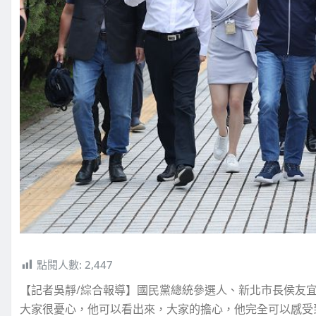
點閱人數:
2,447
【記者吳靜/綜合報導】國民黨總統參選人、新北市長侯友宜
大家很憂心，他可以看出來，大家的擔心，他完全可以感受