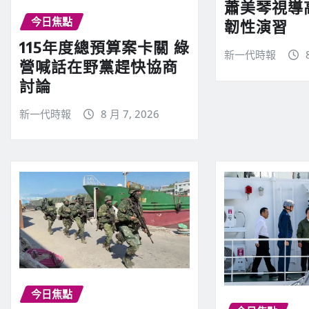
蕭美琴視導
今日焦點
韌性演習
115年度總預算案卡關 綠
新一代時報
營喊話在野黨趕快協商
討論
新一代時報
8 月 7, 2026
今日焦點