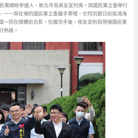
國民黨總統參選人、新北市長侯友宜列席，與國民黨立委舉行
，一一與在場的國民黨立委握手寒暄，也特別跟日前挺鴻海
還一同在媒體前合影。在握完手後，侯友宜則與現場國民黨
分熱絡。