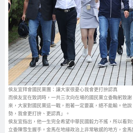
侯友宜拜會國民黨團：讓大家很憂心我會更打拚認真
而侯友宜在致詞時，一共三次向在場的國民黨立委鞠躬致謝
來，大家對國民黨這一戰，抱著一定要贏，絕不能輸。他說
勢，我會更打拚、更認真」。
侯友宜指出，他一生完全希望中華民國毅力不搖，所以看到
立委陳雪生握手。金馬在地緣政治上非常敏感的地方，金馬