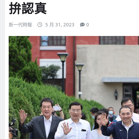
拚認真
新一代時報
5 月 31, 2023
0