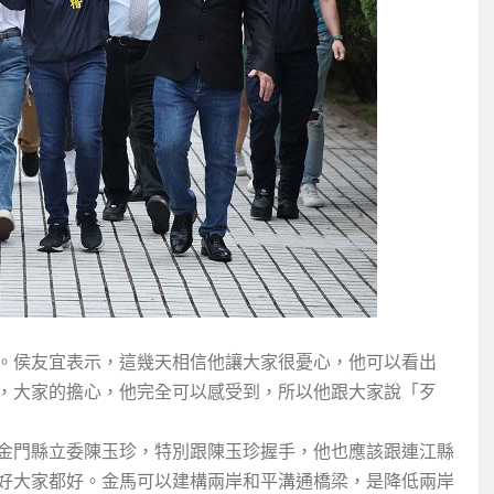
。侯友宜表示，這幾天相信他讓大家很憂心，他可以看出
，大家的擔心，他完全可以感受到，所以他跟大家說「歹
金門縣立委陳玉珍，特別跟陳玉珍握手，他也應該跟連江縣
好大家都好。金馬可以建構兩岸和平溝通橋梁，是降低兩岸