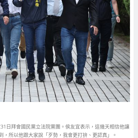
31日拜會國民黨立法院黨團。侯友宜表示，這幾天相信他讓
到，所以他跟大家說「歹勢，我會更打拚、更認真」。