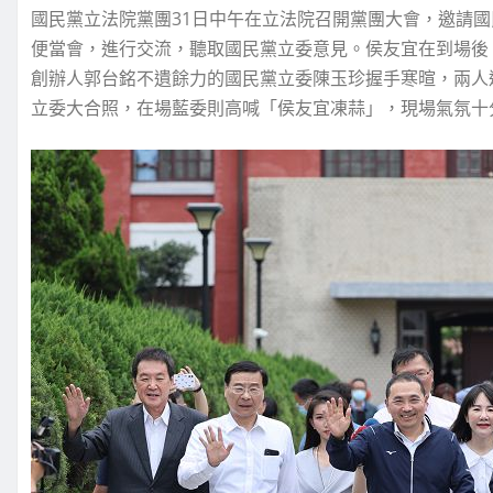
國民黨立法院黨團31日中午在立法院召開黨團大會，邀請
便當會，進行交流，聽取國民黨立委意見。侯友宜在到場後
創辦人郭台銘不遺餘力的國民黨立委陳玉珍握手寒暄，兩人
立委大合照，在場藍委則高喊「侯友宜凍蒜」，現場氣氛十