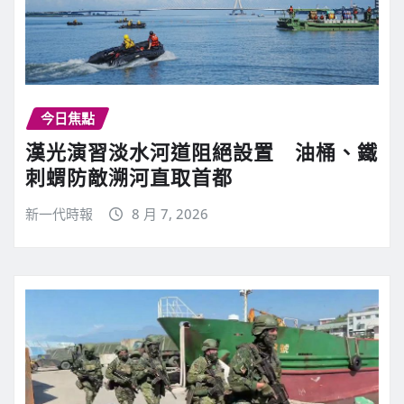
今日焦點
漢光演習淡水河道阻絕設置 油桶、鐵
刺蝟防敵溯河直取首都
新一代時報
8 月 7, 2026