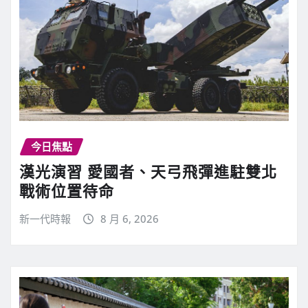
今日焦點
漢光演習 愛國者、天弓飛彈進駐雙北
戰術位置待命
新一代時報
8 月 6, 2026