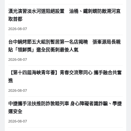
漢光演習淡水河道阻絕設置 油桶、鐵刺蝟防敵溯河直
取首都
2026-08-07
台中鍋烤節五大組別暫居第一名店揭曉 張峯源局長親
貼「領鮮獎」邀全民衝刺最後人氣
2026-08-07
【第十四屆海峽青年薈】青春交流聚同心 攜手融合共奮
進
2026-08-07
中捷攜手法扶推防詐敦睦列車 身心障礙者識詐騙、學捷
運安全
2026-08-07