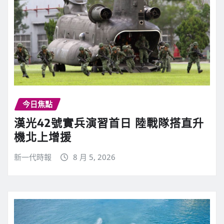
今日焦點
漢光42號實兵演習首日 陸戰隊搭直升
機北上增援
新一代時報
8 月 5, 2026