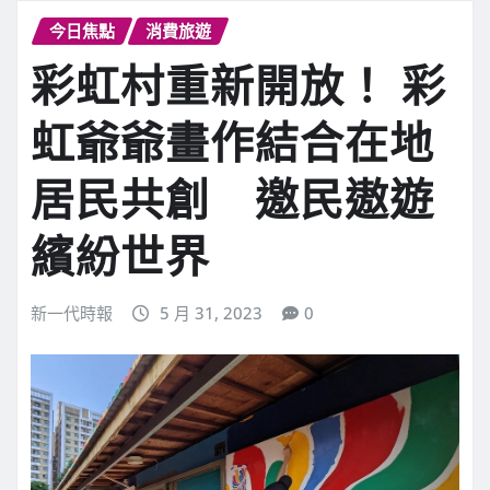
今日焦點
消費旅遊
彩虹村重新開放！ 彩
虹爺爺畫作結合在地
居民共創 邀民遨遊
繽紛世界
新一代時報
5 月 31, 2023
0