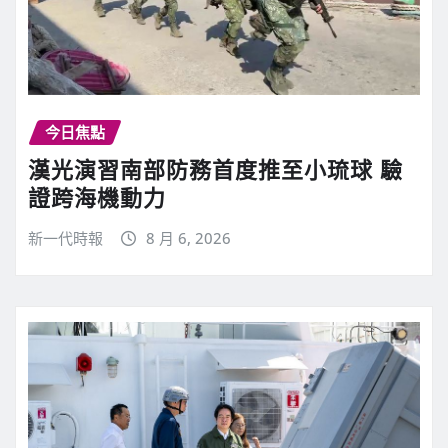
今日焦點
漢光演習南部防務首度推至小琉球 驗
證跨海機動力
新一代時報
8 月 6, 2026