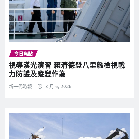
今日焦點
視導漢光演習 賴清德登八里艦檢視戰
力防護及應變作為
新一代時報
8 月 6, 2026