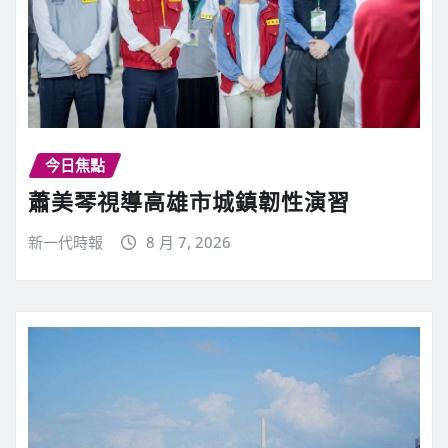
今日焦點
蕭美琴視導高雄市城鎮韌性演習
新一代時報
8 月 7, 2026