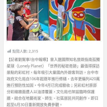
點閱人數:
2,315
【記者劉幫寧/台中報導】曾入選國際知名旅遊指南孤獨
星球（Lonely Planet）「世界的秘密奇跡」最值得探訪
景點的彩虹村，每年吸引大量國內外遊客到訪，台中市
政府文化局自106年起逐年進行修繕，去年更編列420萬
進行預防性加固，今年4月已完成驗收；另彩虹村原部
分彩繪牆面遭人以油漆覆蓋，文化局也架設臨時保護
牆，結合在地藝術家、師生、社區居民共同創作，即日
起至6月30日重新開放免費參觀。