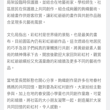
局架設臨時保護牆，並結合在地藝術家、學校師生、社
區居民在保護牆上共同創作，組合成絢麗的鉤織藝術、
彩繪畫作供遊客欣賞，讓彩虹爺爺的畫作與共創作品融
合呈現多元藝術風貌。
文化局指出，彩虹村是世界級的景點，也是最美的畫
布，目前園區內仍有彩虹爺爺作品，這次透過在地居民
的巧手及孩子們純真的筆觸進行共創，將黃爺爺素人藝
術的精神傳承下去，開放後歡迎大家回到彩虹村，觀賞
彩虹爺爺繽紛又充滿童趣的彩繪牆及更多不同的藝術作
品。
當地里長閻新懃也開心分享，鉤織創作是許多在地眷村
媽媽的共同回憶，聽到要為彩虹村創作，大家紛紛主動
參與，加上在地的春安國小學童也共同創作童趣、可愛
的彩繪牆，將社區的大小朋友凝聚一起，創造屬於大家
共同回憶的彩虹村，令人感動。