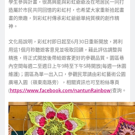
學生參與計畫，很高興能與彩虹爺爺及在地居民一同打
造屬於市民共同回憶的彩虹村，也希望大家重新拾起畫
畫的樂趣，到彩虹村傳承彩虹爺爺單純質樸的創作精
神。
文化局說明，彩虹村即日起至6月30日重新開放，將利
用這1個月聆聽遊客意見並吸取回饋，藉此評估調整與
精進，待正式開放後帶給遊客更好的參觀品質。園區巷
內空間每週二至週日上午9時至下午5時開放(每週一休園
維護)；園區為單一出入口，參觀民眾請由彩虹藝術公園
廣場入園（嶺東南路旁），相關資訊也可至粉絲專頁
(
https://www.facebook.com/nantunRainbow
)查詢。