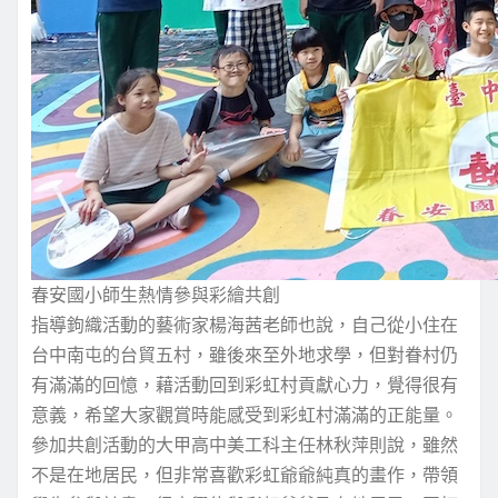
春安國小師生熱情參與彩繪共創
指導鉤織活動的藝術家楊海茜老師也說，自己從小住在
台中南屯的台貿五村，雖後來至外地求學，但對眷村仍
有滿滿的回憶，藉活動回到彩虹村貢獻心力，覺得很有
意義，希望大家觀賞時能感受到彩虹村滿滿的正能量。
參加共創活動的大甲高中美工科主任林秋萍則說，雖然
不是在地居民，但非常喜歡彩虹爺爺純真的畫作，帶領