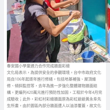
春安國小學童通力合作完成牆面彩繪
文化局表示，為提供安全的參觀環境，台中市政府文化
局自106年起逐年進行修繕，包括地基補強、屋頂維
修、傾斜監控等，去年為進一步強化整體建物牆面結
構，更編列420萬元進行預防性加固，工程於今年4月完
成驗收；此外，彩虹村彩繪牆面原為彩虹爺爺黃永阜先
生所畫，由於園區內部分牆面遭人以油漆覆蓋，故文化