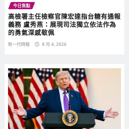
今日焦點
高檢署主任檢察官陳宏達指台糖有通報
義務 盧秀燕：展現司法獨立依法作為
的勇氣深感敬佩
新一代時報
8 月 4, 2026