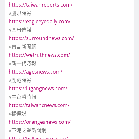
https://taiwanreports.com/
※鷹眼時報
https://eagleeyedaily.com/
※圓周傳媒
https://surroundnews.com/
※真言新聞網
https://wetruthnews.com/
※新一代時報
https://agesnews.com/
※鹿港時報
https://lugangnews.com/
※中台灣時報
https://taiwancnews.com/
※橘傳媒
https://orangesnews.com/
※下港之聲新聞網
https://tvillagenews.com/