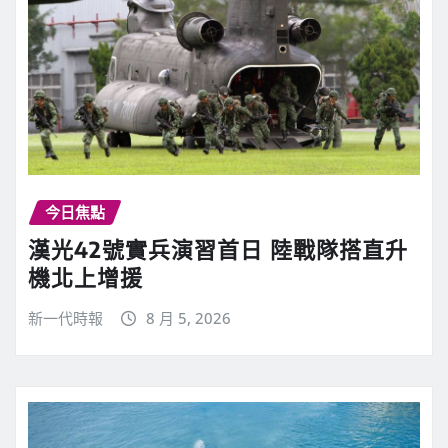
今日焦點
漢光42號實兵演習首日 陸戰隊搭直升
機北上增援
新一代時報
8 月 5, 2026