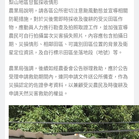
梨山地區甘藍採收情形
農業局說明，請各區公所密切注意颱風動態並宣導相關
防範措施，對於災後需即時採收及復耕的受災田區作
物，應動員人力進行勘查及拍照取證工作，並加強宣導
農民可自行拍攝當次災害損失照片，內容應包含拍攝日
期、災損情形、相鄰田區、可識別田區位置的背景及衛
星定位資訊，及自行標示田區坐落地段（地號）等。
農業局強調，後續如經農委會公告辦理救助，應於公告
受理申請救助期間內，連同申請文件送公所備查，作為
災損認定的佐證參考資料，以兼顧受災農民及時復耕及
申請天然災害救助的權益。