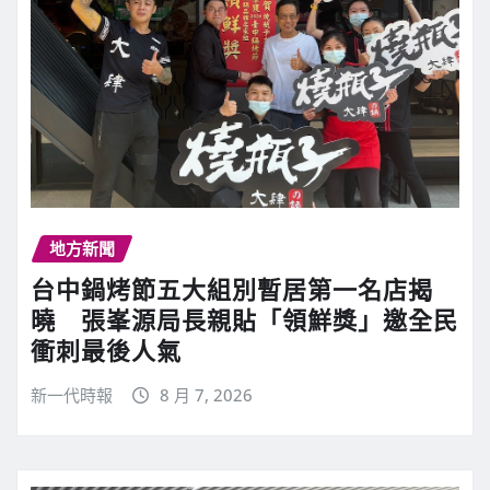
地方新聞
台中鍋烤節五大組別暫居第一名店揭
曉 張峯源局長親貼「領鮮獎」邀全民
衝刺最後人氣
新一代時報
8 月 7, 2026