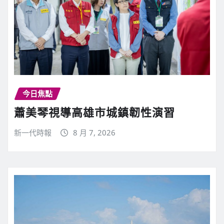
今日焦點
蕭美琴視導高雄市城鎮韌性演習
新一代時報
8 月 7, 2026