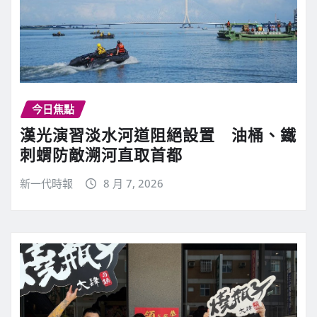
今日焦點
漢光演習淡水河道阻絕設置 油桶、鐵
刺蝟防敵溯河直取首都
新一代時報
8 月 7, 2026