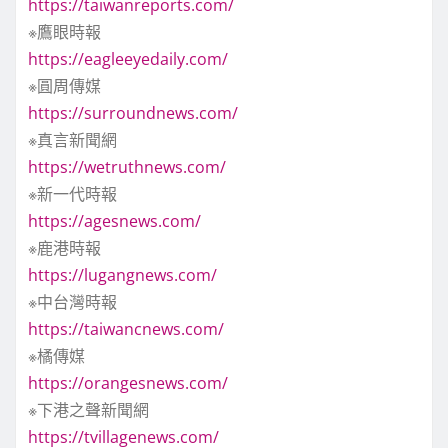
https://taiwanreports.com/
※鷹眼時報
https://eagleeyedaily.com/
※圓周傳媒
https://surroundnews.com/
※真言新聞網
https://wetruthnews.com/
※新一代時報
https://agesnews.com/
※鹿港時報
https://lugangnews.com/
※中台灣時報
https://taiwancnews.com/
※橘傳媒
https://orangesnews.com/
※下港之聲新聞網
https://tvillagenews.com/