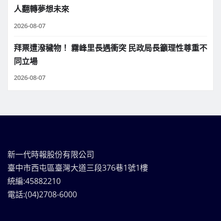
人翻轉夢想未來
2026-08-07
拜票遭潑穢物！ 霧峰里長遇衝突 民政局長籲理性尊重不
同立場
2026-08-07
新一代時報股份有限公司
臺中市西屯區臺灣大道三段376巷1號1樓
統編:45882210
電話:(04)2708-6000