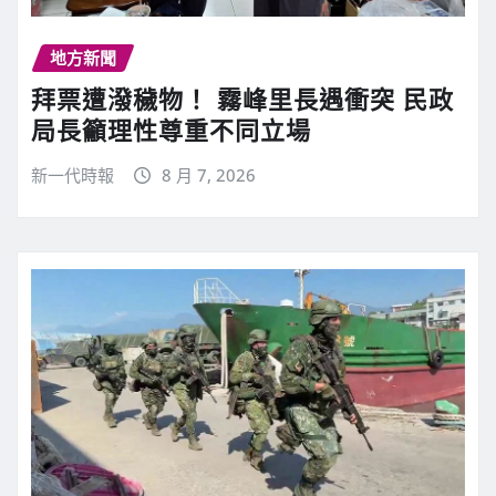
地方新聞
拜票遭潑穢物！ 霧峰里長遇衝突 民政
局長籲理性尊重不同立場
新一代時報
8 月 7, 2026