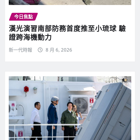
今日焦點
漢光演習南部防務首度推至小琉球 驗
證跨海機動力
新一代時報
8 月 6, 2026