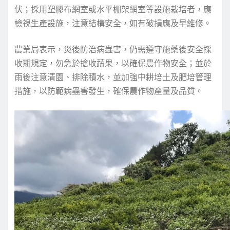
伏；採用塑膠布網室或水平棚架網室等設施栽培者，應
檢視生產設施，注意結構安全，如有破損應及早維修。
農業局表示，災後防治病蟲害，仍需遵守施藥後安全採
收期規定，勿急於搶收蔬果，以確保農作物安全；並於
雨後注意清園、排除積水，並加強中耕培土及肥培管理
措施，以防範病蟲害發生，確保農作物產量及品質。