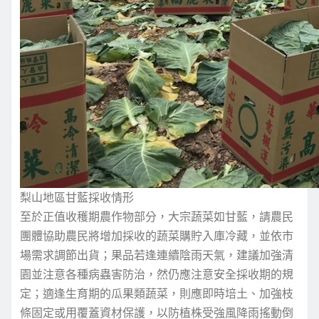
梨山地區甘藍採收情形
至於正值收穫期農作物部分，大宗蔬菜如甘藍，請農民
團體協助農民將增加採收的蔬菜購貯入庫冷藏，並依市
場需求調節出貨；果品若逢連續陰雨天氣，建議加強清
園並注意各種病蟲害防治，然仍應注意安全採收期的規
定；適逢生育期的瓜果類蔬菜，則應即時培土、加強枝
條固定或用覆蓋資材保護，以防植株受強風降雨搖動倒