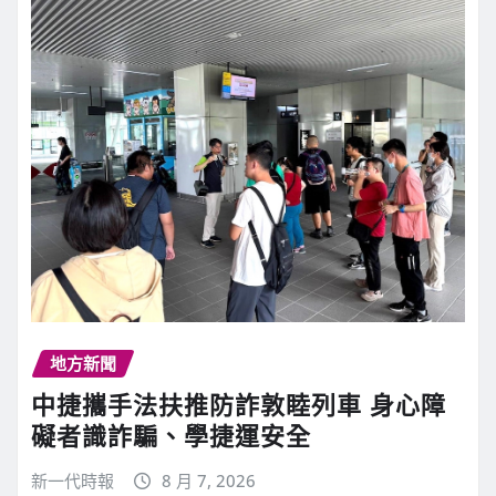
地方新聞
中捷攜手法扶推防詐敦睦列車 身心障
礙者識詐騙、學捷運安全
新一代時報
8 月 7, 2026