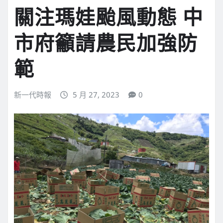
關注瑪娃颱風動態 中
市府籲請農民加強防
範
新一代時報
5 月 27, 2023
0