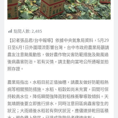
點閱人數:
2,485
【記者張品君/台中報導】依據中央氣象局資料，5月29
日至6月1日外圍環流影響台灣，台中市政府農業局籲請
農友注意颱風動態，做好農作物災害防範措施及颱風過
後病蟲害防治。若有災情，請主動向當地公所通報並拍
照存證。
農業局指出，水稻目前正值抽穗，請農友做好防範稻熱
病等相關預防措施。水稻、稻穀如尚未充實，田間可保
持較高水位，降低瞬間強降雨對稻株衝擊導致傾斜。天
氣晴朗後要立即進行排水，同時注意田區病蟲害發生的
狀況；大雨過後水稻若有倒伏狀況，應儘速排乾田區積
水，避免穗上發芽，已達成熟階段者儘速收割。