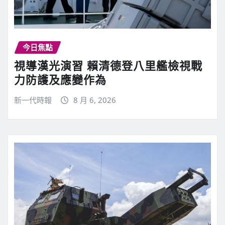
今日焦點
視導漢光演習 賴清德登八里艦檢視戰
力防護及應變作為
新一代時報
8 月 6, 2026