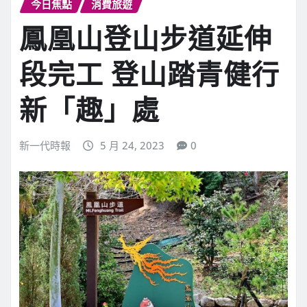
今日焦點
消費旅遊
鳳凰山登山步道延伸
段完工 登山踏青健行
新「趣」處
新一代時報
5 月 24, 2023
0