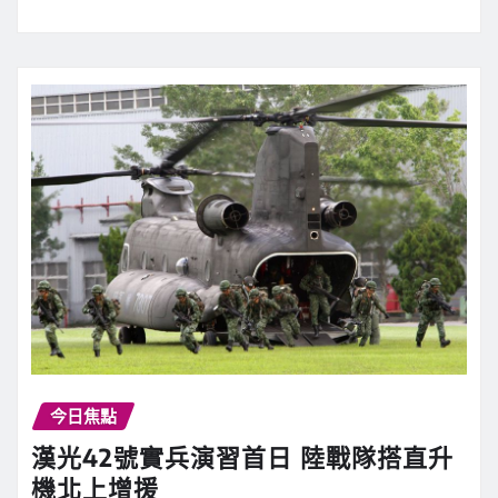
今日焦點
漢光42號實兵演習首日 陸戰隊搭直升
機北上增援