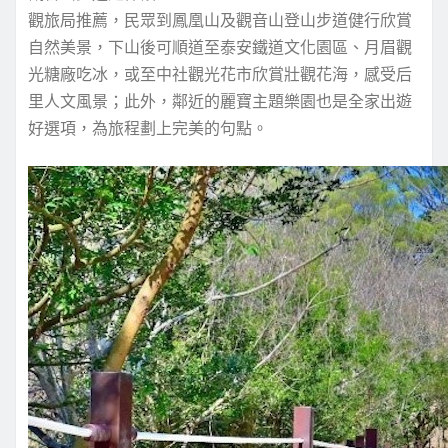
觀旅局推薦，民眾到鳳凰山及觀音山登山步道健行欣賞
自然美景，下山後可順道至泰安鐵道文化園區、月眉觀
光糖廠吃冰，或至中社觀光花市欣賞壯觀花海，感受后
里人文風景；此外，鄰近的麗寶主題樂園也是全家出遊
好選項，為旅程劃上完美的句點。