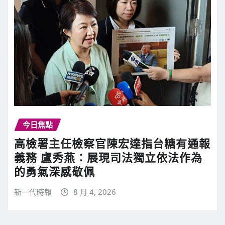
今日焦點
高檢署主任檢察官陳宏達指台糖有通報
義務 盧秀燕：展現司法獨立依法作為
的勇氣深感敬佩
新一代時報
8 月 4, 2026