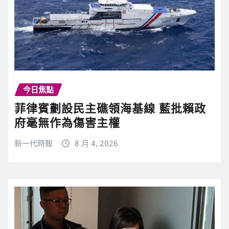
今日焦點
菲律賓劃設民主礁領海基線 藍批賴政
府毫無作為傷害主權
新一代時報
8 月 4, 2026