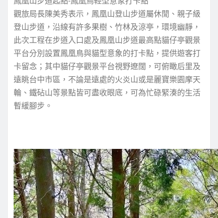
鳳凰山步道起點-鳳凰鳥輕型意象打卡點
觀旅局長陳美秀表示，鳳凰山登山步道屬休閒、親子級
登山步道，沿線有許多果樹、竹林及涼亭，環境幽靜，
此次工程在步道入口處及鳳凰山步道最高點貓仔亭觀景
平台分別設置鳳凰鳥與貓型意象的打卡點，提供遊客打
卡留念；其中貓仔亭觀景平台視野遼闊，可俯瞰后里及
遠眺台中市區，不論是遠處的火炎山或是麗寶樂園摩天
輪、鐵砧山等景點皆可盡收眼底，可為忙碌緊湊的生活
暫緩腳步。