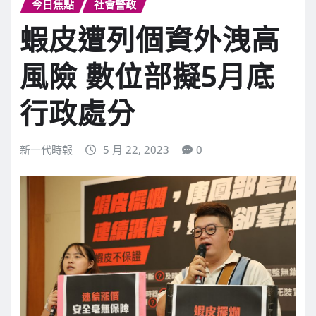
今日焦點
社會警政
蝦皮遭列個資外洩高
風險 數位部擬5月底
行政處分
新一代時報
5 月 22, 2023
0