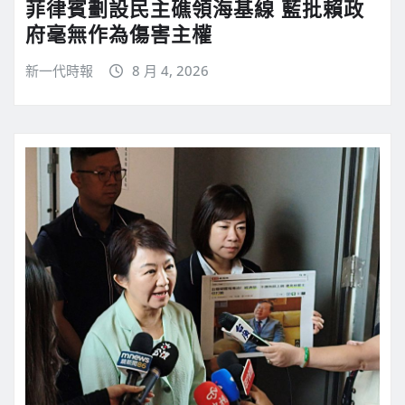
菲律賓劃設民主礁領海基線 藍批賴政
府毫無作為傷害主權
新一代時報
8 月 4, 2026