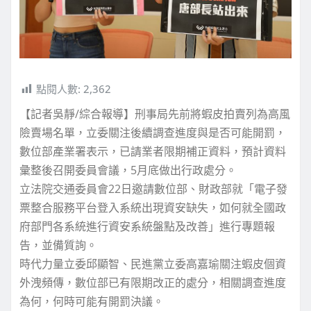
點閱人數:
2,362
【記者吳靜/綜合報導】刑事局先前將蝦皮拍賣列為高風
險賣場名單，立委關注後續調查進度與是否可能開罰，
數位部產業署表示，已請業者限期補正資料，預計資料
彙整後召開委員會議，5月底做出行政處分。
立法院交通委員會22日邀請數位部、財政部就「電子發
票整合服務平台登入系統出現資安缺失，如何就全國政
府部門各系統進行資安系統盤點及改善」進行專題報
告，並備質詢。
時代力量立委邱顯智、民進黨立委高嘉瑜關注蝦皮個資
外洩頻傳，數位部已有限期改正的處分，相關調查進度
為何，何時可能有開罰決議。