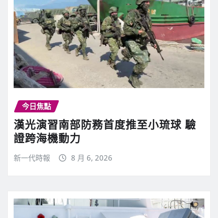
t
i
n
u
今日焦點
漢光演習南部防務首度推至小琉球 驗
e
證跨海機動力
R
新一代時報
8 月 6, 2026
e