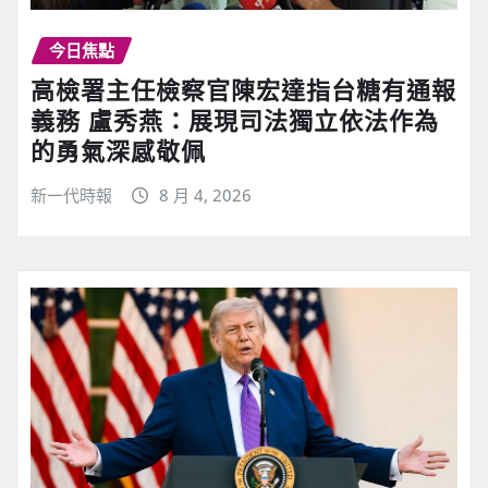
今日焦點
高檢署主任檢察官陳宏達指台糖有通報
義務 盧秀燕：展現司法獨立依法作為
的勇氣深感敬佩
新一代時報
8 月 4, 2026