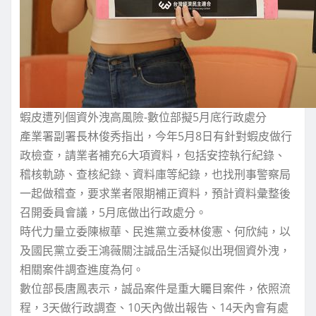
蝦皮遭列個資外洩高風險-數位部擬5月底行政處分
產業署副署長林俊秀指出，今年5月8日有針對蝦皮做行
政檢查，請業者補充6大項資料，包括安控執行紀錄、
稽核軌跡、查核紀錄、資料庫等紀錄，也找刑事警察局
一起做稽查，要求業者限期補正資料，預計資料彙整後
召開委員會議，5月底做出行政處分。
時代力量立委陳椒華、民進黨立委林俊憲、何欣純，以
及國民黨立委王鴻薇關注誠品生活疑似出現個資外洩，
相關案件調查進度為何。
數位部長唐鳳表示，誠品案件是重大矚目案件，依照流
程，3天做行政調查、10天內做出報告、14天內會有處