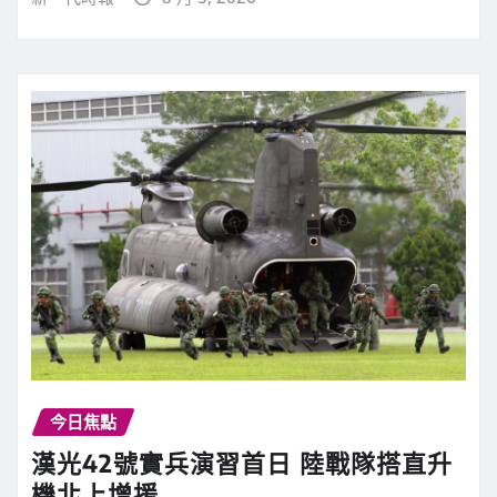
今日焦點
漢光42號實兵演習首日 陸戰隊搭直升
機北上增援