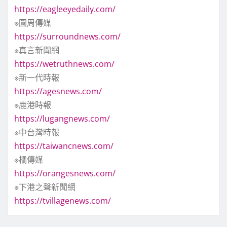
https://eagleeyedaily.com/
※圓周傳媒
https://surroundnews.com/
※真言新聞網
https://wetruthnews.com/
※新一代時報
https://agesnews.com/
※鹿港時報
https://lugangnews.com/
※中台灣時報
https://taiwancnews.com/
※橘傳媒
https://orangesnews.com/
※下港之聲新聞網
https://tvillagenews.com/