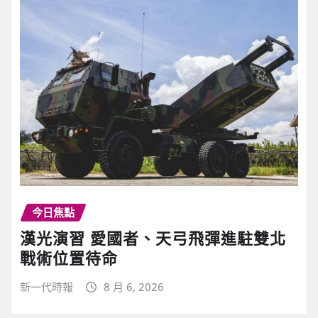
今日焦點
漢光演習 愛國者、天弓飛彈進駐雙北
戰術位置待命
新一代時報
8 月 6, 2026