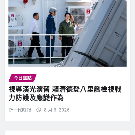
a
d
i
n
g
今日焦點
視導漢光演習 賴清德登八里艦檢視戰
力防護及應變作為
新一代時報
8 月 6, 2026