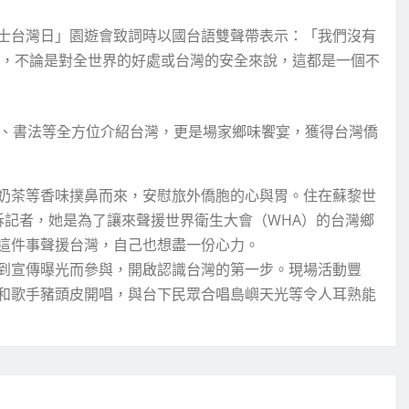
士台灣日」園遊會致詞時以國台語雙聲帶表示：「我們沒有
外，不論是對全世界的好處或台灣的安全來說，這都是一個不
酒、書法等全方位介紹台灣，更是場家鄉味饗宴，獲得台灣僑
奶茶等香味撲鼻而來，安慰旅外僑胞的心與胃。住在蘇黎世
告訴記者，她是為了讓來聲援世界衛生大會（WHA）的台灣鄉
這件事聲援台灣，自己也想盡一份心力。
到宣傳曝光而參與，開啟認識台灣的第一步。現場活動豐
和歌手豬頭皮開唱，與台下民眾合唱島嶼天光等令人耳熟能