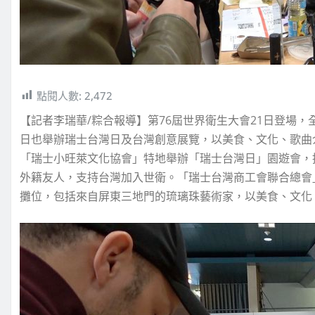
點閱人數:
2,472
【記者李瑞華/粽合報導】第76屆世界衛生大會21日登場，
日也舉辦瑞士台灣日及台灣創意展覽，以美食、文化、歌曲
「瑞士小旺萊文化協會」特地舉辦「瑞士台灣日」園遊會，
外籍友人，支持台灣加入世衛。「瑞士台灣商工會聯合總會
攤位，包括來自屏東三地門的琉璃珠藝術家，以美食、文化