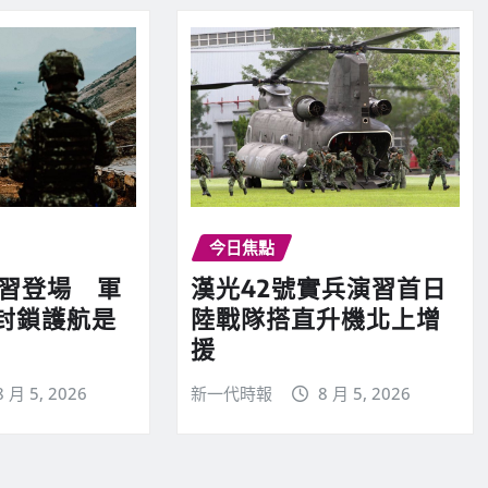
今日焦點
演習登場 軍
漢光42號實兵演習首日
封鎖護航是
陸戰隊搭直升機北上增
援
8 月 5, 2026
新一代時報
8 月 5, 2026