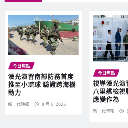
今日焦點
今日焦點
漢光演習南部防務首度
視導漢光演
推至小琉球 驗證跨海機
八里艦檢視
動力
應變作為
新一代時報
8 月 6, 2026
新一代時報