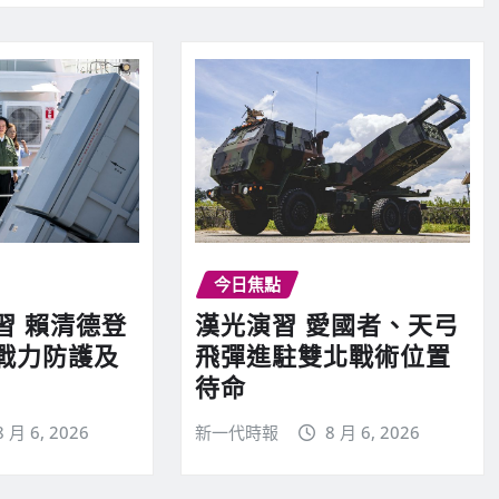
今日焦點
習 賴清德登
漢光演習 愛國者、天弓
戰力防護及
飛彈進駐雙北戰術位置
待命
8 月 6, 2026
新一代時報
8 月 6, 2026