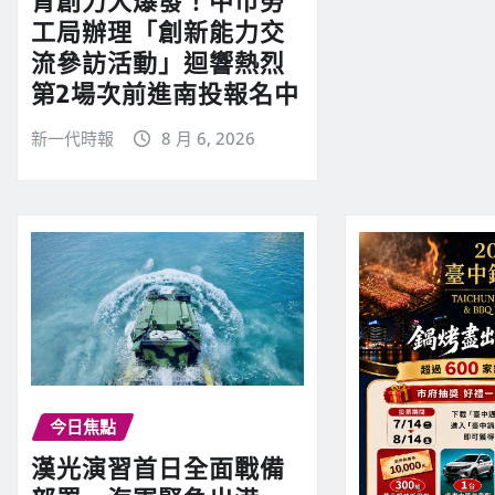
青創力大爆發！中市勞
工局辦理「創新能力交
流參訪活動」迴響熱烈
第2場次前進南投報名中
新一代時報
8 月 6, 2026
今日焦點
漢光演習首日全面戰備