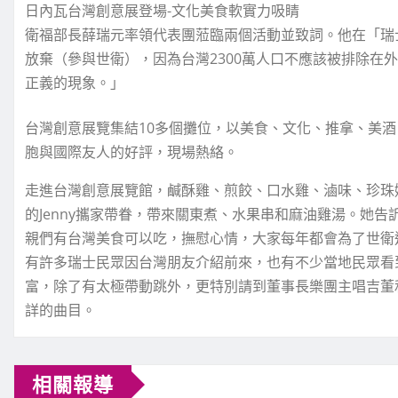
日內瓦台灣創意展登場-文化美食軟實力吸睛
衛福部長薛瑞元率領代表團蒞臨兩個活動並致詞。他在「瑞
放棄（參與世衛），因為台灣2300萬人口不應該被排除在
正義的現象。」
台灣創意展覽集結10多個攤位，以美食、文化、推拿、美
胞與國際友人的好評，現場熱絡。
走進台灣創意展覽館，鹹酥雞、煎餃、口水雞、滷味、珍珠
的Jenny攜家帶眷，帶來關東煮、水果串和麻油雞湯。她
親們有台灣美食可以吃，撫慰心情，大家每年都會為了世衛
有許多瑞士民眾因台灣朋友介紹前來，也有不少當地民眾看
富，除了有太極帶動跳外，更特別請到董事長樂團主唱吉董
詳的曲目。
相關報導