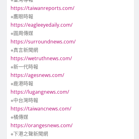
https://taiwanreports.com/
※鷹眼時報
https://eagleeyedaily.com/
※圓周傳媒
https://surroundnews.com/
※真言新聞網
https://wetruthnews.com/
※新一代時報
https://agesnews.com/
※鹿港時報
https://lugangnews.com/
※中台灣時報
https://taiwancnews.com/
※橘傳媒
https://orangesnews.com/
※下港之聲新聞網